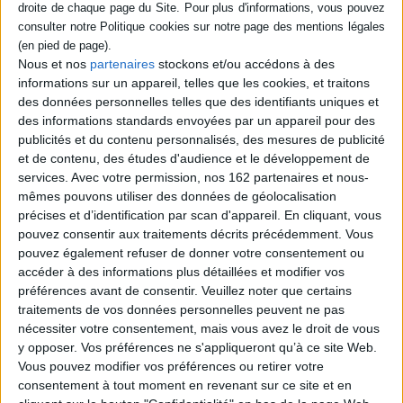
Nous et nos
partenaires
stockons et/ou accédons à des
informations sur un appareil, telles que les cookies, et traitons
des données personnelles telles que des identifiants uniques et
des informations standards envoyées par un appareil pour des
Musique
Spectacles
Offenbach
publicités et du contenu personnalisés, des mesures de publicité
et de contenu, des études d'audience et le développement de
Paysages / La vie parisienne
services.
Avec votre permission, nos 162 partenaires et nous-
du 23 septembre au 1er octobre 2017
mêmes pouvons utiliser des données de géolocalisation
Rencontre avec Marc Minkowski et Vincent Huguet autour de « La vie
parisienne ».
précises et d’identification par scan d'appareil. En cliquant, vous
pouvez consentir aux traitements décrits précédemment. Vous
EN SAVOIR PLUS
pouvez également refuser de donner votre consentement ou
accéder à des informations plus détaillées et modifier vos
préférences avant de consentir.
Veuillez noter que certains
traitements de vos données personnelles peuvent ne pas
Événements Partenaires
nécessiter votre consentement, mais vous avez le droit de vous
y opposer. Vos préférences ne s'appliqueront qu’à ce site Web.
Vous pouvez modifier vos préférences ou retirer votre
consentement à tout moment en revenant sur ce site et en