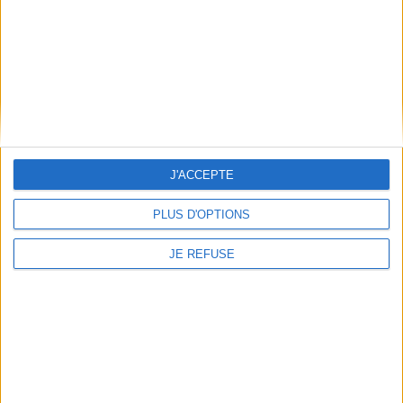
Découvrez nos Newsletters Mollat !
JE M'INSCRIS
Informations pratiques
J'ACCEPTE
Conditions d'utilisation du site
Qui sommes-nous
PLUS D'OPTIONS
Mentions Légales
Frais de port & Livraison
JE REFUSE
Conditions Générales de Vente
À votre service
Offres d'emploi
Offres Partenaires
À découvrir