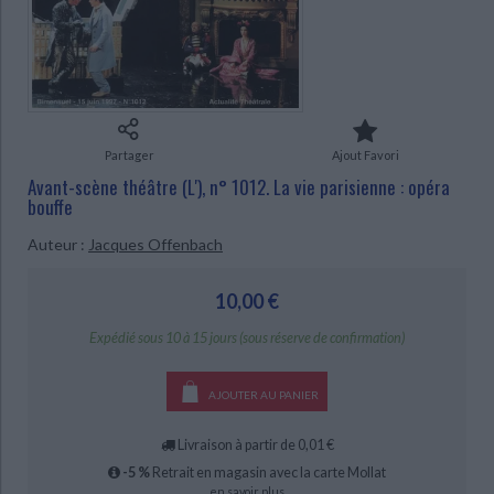
Ecologie - Environnement
Danse
Religions - Spiritualités
Bibliothèque de la Pléiade
Critique et histoire littéraire
Histoire de France
Biographies historiques
Classiques scolaires
Littérature ancienne et médiévale
Histoire - Généralités
Histoire des pays
Littérature de voyage
Audio - Livres lus
Histoire ancienne
Géographie
Littérature en version originale
Humour
Partager
Ajout Favori
CHARGEMENT...
Culture scientifique
Avant-scène théâtre (L'), n° 1012. La vie parisienne : opéra
bouffe
Auteur :
Jacques Offenbach
10,00 €
Expédié sous 10 à 15 jours (sous réserve de confirmation)
AJOUTER AU PANIER
Livraison à partir de 0,01 €
-5 %
Retrait en magasin avec la carte Mollat
en savoir plus