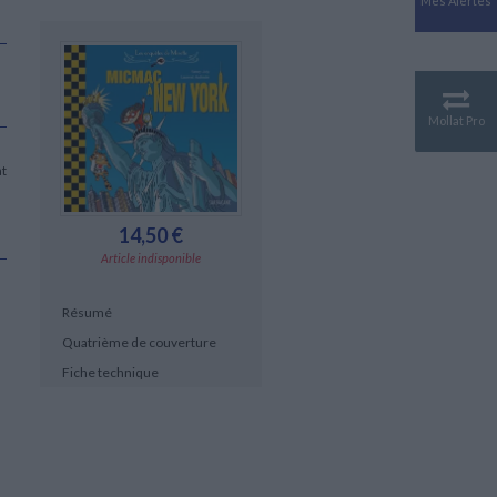
Mes Alertes
Antiquité
Mythologies
GÉOGRAPHIE
Géographie - Démographie -
Territoire
Mollat Pro
CULTURE SCIENTIFIQUE
at
Essais scientifique
Astronomie
14,50 €
Article indisponible
Résumé
Quatrième de couverture
Fiche technique