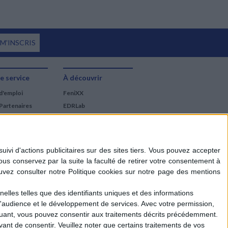
 M'INSCRIS
e service
À découvrir
d'emploi
FeniXX
Partenaires
EDRLab
RetroNews
BnF : portail des métiers
du livre
Cercle de la librairie
Les chèques cadeaux
Mollat
elles telles que des identifiants uniques et des informations
d'audience et le développement de services.
Avec votre permission,
iquant, vous pouvez consentir aux traitements décrits précédemment.
ant de consentir.
Veuillez noter que certains traitements de vos