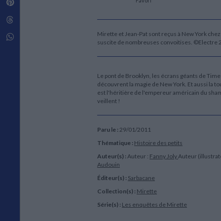
Favori
Pinterest
Techniques de construction
SCIENCE FICTION ET FANTASY
Vie familiale
Disciplines paramédicales
Matériaux de l’architecture
Littérature SF et Fantasy
Threads
Ouvrages Généraux
Urbanisme
SOCIOLOGIE
Mirette et Jean-Pat sont reçus à New York chez
Sociologie générale
Whatsapp
suscite de nombreuses convoitises. ©Electre
Travail social
Santé et société
ETHNOLOGIE
Le pont de Brooklyn, les écrans géants de Times
Anthropologie
découvrent la magie de New York. Et aussi la tout
est l'héritière de l'empereur américain du sha
Ethnologie par pays
veillent !
Paru le :
29/01/2011
Thématique :
Histoire des petits
Auteur(s) :
Auteur :
Fanny Joly
Auteur (illustrat
Audouin
Éditeur(s) :
Sarbacane
Collection(s) :
Mirette
Série(s) :
Les enquêtes de Mirette