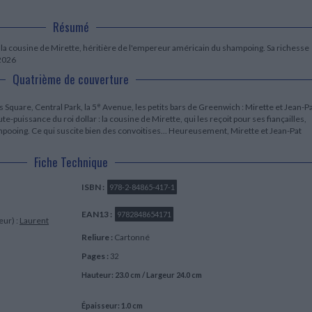
LITTÉRATURE DE VOYAGE
Dictionnaires Français
Histoire moderne
Relations et politiques
internationales
Dictionnaires Bilingues
Récits des voyageurs et des
Histoire contemporaine
Résumé
explorateurs
Sécurité nationale - Défense
Langues universitaires -
BIOGRAPHIES HISTORIQUES
Dictionnaires et méthodes
 la cousine de Mirette, héritière de l'empereur américain du shampoing. Sa richesse
ECOLOGIE - ENVIRONNEMENT
Biographies historiques
 2026
Méthodes Langues Grand public
Ecologie
Français langues étrangères
Quatrième de couverture
HISTOIRE - GÉNÉRALITÉS
Historiographie
e
 Square, Central Park, la 5
Avenue, les petits bars de Greenwich : Mirette et Jean-P
Etudes historiques
e-puissance du roi dollar : la cousine de Mirette, qui les reçoit pour ses fiançailles,
Généalogie - Héraldique
mpooing. Ce qui suscite bien des convoitises... Heureusement, Mirette et Jean-Pat
Franc-maçonnerie
Fiche Technique
ISBN :
978-2-84865-417-1
EAN13 :
9782848654171
eur) :
Laurent
Reliure :
Cartonné
Pages :
32
Hauteur: 23.0 cm / Largeur 24.0 cm
Épaisseur: 1.0 cm