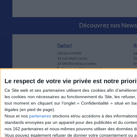
Découvrez nos Newsl
Contact
H
Librairie Mollat
La
15 rue Vital-Carles
Du
33 080 Bordeaux Cedex
l
Standard :
05 56 56 40 40
Jo
Service client mollat.com :
05 56 56 40
1e
83
* 
Le respect de votre vie privée est notre priori
Contactez-nous
à
Le
du
l
Jo
1
Nous et nos
partenaires
stockons et/ou accédons à des informations s
et
standards envoyées par un appareil pour des publicités et du conte
* 
nos 162 partenaires et nous-mêmes pouvons utiliser des données de g
1
Vous pouvez également refuser de donner votre consentement ou accé