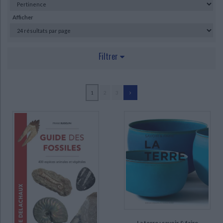
Ecologie - Environnement
Danse
Religions - Spiritualités
Bibliothèque de la Pléiade
Critique et histoire littéraire
Afficher
Histoire de France
Biographies historiques
Classiques scolaires
Littérature ancienne et médiévale
Histoire - Généralités
Histoire des pays
Littérature de voyage
Audio - Livres lus
Filtrer
Histoire ancienne
Géographie
Littérature en version originale
Humour
Culture scientifique
AUTEUR
1
2
3
Bardintzeff, Jacques-Marie (3)
Bonnano, A.C. (2)
David, Bruno (2)
Decobecq, Dominique (2)
Farges, François (2)
Grandpey, Claude (2)
Henry, Marc (2)
Matlins, Antoinette (2)
La terre : savoir & faire