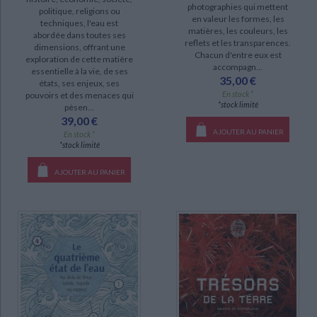
photographies qui mettent
politique, religions ou
en valeur les formes, les
techniques, l'eau est
matières, les couleurs, les
abordée dans toutes ses
reflets et les transparences.
dimensions, offrant une
Chacun d'entre eux est
exploration de cette matière
accompagn...
essentielle à la vie, de ses
35,00 €
états, ses enjeux, ses
En stock *
pouvoirs et des menaces qui
*stock limité
pèsen...
39,00 €
AJOUTER AU PANIER
En stock *
*stock limité
AJOUTER AU PANIER