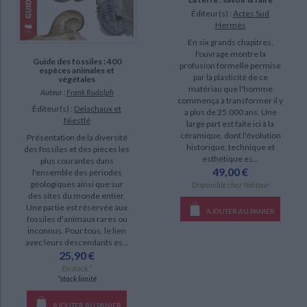
SUPPORT
Éditeur(s) :
Actes Sud
Hermès
livre (58)
En six grands chapitres,
l'ouvrage montre la
IAD (5)
Guide des fossiles : 400
profusion formelle permise
espèces animales et
par la plasticité de ce
végétales
poche (3)
matériau que l'homme
Auteur :
Frank Rudolph
commença à transformer il y
Éditeur(s) :
Delachaux et
a plus de 25.000 ans. Une
SÉRIE
Niestlé
large part est faite ici à la
céramique, dont l'évolution
Présentation de la diversité
Souvenirs hétéroclites d'un voyageur peu conformiste (1)
historique, technique et
des fossiles et des pièces les
esthétique es...
plus courantes dans
49,00 €
l'ensemble des périodes
DISPONIBILITÉ
géologiques ainsi que sur
Disponible chez l'éditeur
des sites du monde entier.
epuise (199)
Une partie est réservée aux
AJOUTER AU PANIER
fossiles d'animaux rares ou
disponible (66)
inconnus. Pour tous, le lien
avec leurs descendants es...
manquant (8)
25,90 €
a-paraitre (1)
En stock *
*stock limité
CHARGEMENT...
AJOUTER AU PANIER