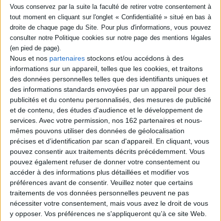
naturelle
l’histoire économique et
industrielle de notre monde
La première partie de
depuis 5 000 ans. Où va-t-
l'ouvrage donne des
elle maintenant nous mener
éléments indispensables à la
? Un ouvrage historico-
préparation d'une collection
économique sur notre
de minéraux avec des
industrialisation et sur les
conseils pratiques pour
Nous et nos
partenaires
stockons et/ou accédons à des
empires miniers, véritables
reconnaître les espèces et
informations sur un appareil, telles que les cookies, et traitons
puissances mondiales
variétés. La seconde est
des données personnelles telles que des identifiants uniques et
souterraines....
consacrée à l'identification
24,00 €
des informations standards envoyées par un appareil pour des
proprement dite de 110
minéraux, pierres ...
En stock *
publicités et du contenu personnalisés, des mesures de publicité
*stock limité
18,00 €
et de contenu, des études d'audience et le développement de
Disponible chez l'éditeur
services.
Avec votre permission, nos 162 partenaires et nous-
AJOUTER AU PANIER
mêmes pouvons utiliser des données de géolocalisation
AJOUTER AU PANIER
précises et d’identification par scan d'appareil. En cliquant, vous
pouvez consentir aux traitements décrits précédemment. Vous
pouvez également refuser de donner votre consentement ou
accéder à des informations plus détaillées et modifier vos
préférences avant de consentir.
Veuillez noter que certains
traitements de vos données personnelles peuvent ne pas
nécessiter votre consentement, mais vous avez le droit de vous
y opposer. Vos préférences ne s'appliqueront qu’à ce site Web.