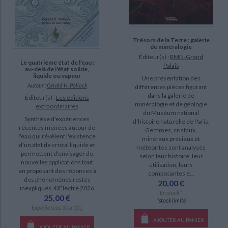
Trésors de la Terre : galerie
de minéralogie
Éditeur(s) :
RMN-Grand
Le quatrième état de l'eau :
Palais
au-delà de l'état solide,
liquide ou vapeur
Une présentation des
Auteur :
Gerald H. Pollack
différentes pièces figurant
dans la galerie de
Éditeur(s) :
Les éditions
minéralogie et de géologie
extraordinaires
du Muséum national
Synthèse d'expériences
d'histoire naturelle de Paris.
récentes menées autour de
Gemmes, cristaux,
l'eau qui révèlent l'existence
minéraux précieux et
d'un état de cristal liquide et
météorites sont analysés
permettent d'envisager de
selon leur histoire, leur
nouvelles applications tout
utilisation, leurs
en proposant des réponses à
composantes e...
des phénomènes restés
20,00 €
inexpliqués. ©Electre 2026
En stock *
25,00 €
*stock limité
Expédié sous 10 à 15 j.
AJOUTER AU PANIER
AJOUTER AU PANIER