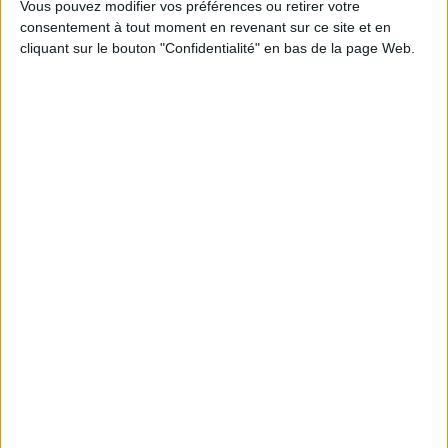
Vous pouvez modifier vos préférences ou retirer votre
consentement à tout moment en revenant sur ce site et en
cliquant sur le bouton "Confidentialité" en bas de la page Web.
Pierres précieuses : guide
visuel
Histoires de volcans :
chroniques d'éruptions
Auteur :
François Farges
Auteur :
Dominique Decobecq
Éditeur(s) :
Dunod
Éditeur(s) :
Omniscience
L'Ecole des arts joailliers
Muséum national d'histoire
Description de plus d'une
naturelle
soixantaine d'éruptions
volcaniques qui se sont
Une découverte des pierres
produites partout dans le
précieuses et de leur
monde depuis la fin du XIXe
formation. Les auteurs
siècle et de leurs effets sur
relatent leur histoire, leurs
les habitants des lieux, du
propriétés et leur
Krakatau en 1883 jusqu'au
symbolique. ©Electre 2026
Taal en 2020, à travers des
25,00 €
documents
Disponible chez l'éditeur
photographiques e...
39,00 €
AJOUTER AU PANIER