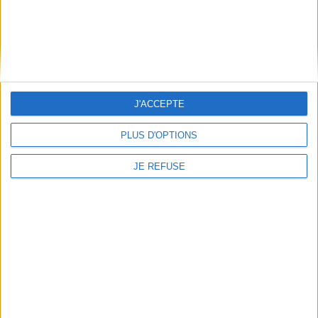
19,00 €
Disponible chez l'éditeur
AJOUTER AU PANIER
J'ACCEPTE
PLUS D'OPTIONS
JE REFUSE
Chasseurs de volcans : les
111 plus beaux volcans du
monde
Minéraux : un guide + un
Éditeur(s) :
Omniscience
carnet de terrain
Tour du monde en images
Auteur :
Dominique Compare
des 111 volcans les plus
Éditeur(s) :
Glénat
remarquables : le