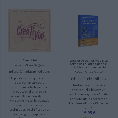
Exercices d'échecs à emporter sur une île déserte (4)
Maîtriser les ouvertures (4)
Poker techno quiz (4)
A la découverte du jeu d'échecs (3)
DISPONIBILITÉ
epuise (4793)
Creativini
La saga de Dagda. Vol. 1. La
disponible (1384)
harpe des quatre saisons :
Auteur :
Olivier Geoffroy
décidez de votre destin
a-paraitre (128)
Éditeur(s) :
Educagri éditions
Auteur :
Fabien Olicard
Un jeu de cartes qui propose
manquant (113)
Éditeur(s) :
First Editions
de créer un parcours
Une histoire immersive
technique adapté pour la
dans laquelle le lecteur,
production d'un produit
armé d'un crayon et d'un dé,
vitivinicole ou d'un style de
enquête sur les secrets de
vin donné. Matériel végétal,
l'académie Dagda. ©Electre
pratiques viticoles,
2026
techniques de vinification et
15,95 €
oenologie, les apports
En stock *