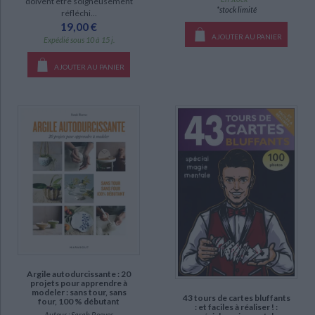
doivent être soigneusement
*stock limité
réfléchi...
19,00 €
AJOUTER AU PANIER
Expédié sous 10 à 15 j.
AJOUTER AU PANIER
Argile autodurcissante : 20
projets pour apprendre à
modeler : sans tour, sans
43 tours de cartes bluffants
four, 100 % débutant
: et faciles à réaliser ! :
Auteur :
Sarah Reeves