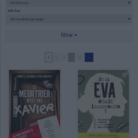
Ecologie - Environnement
Danse
Religions - Spiritualités
Bibliothèque de la Pléiade
Critique et histoire littéraire
Afficher
Histoire de France
Biographies historiques
Classiques scolaires
Littérature ancienne et médiévale
Histoire - Généralités
Histoire des pays
Littérature de voyage
Audio - Livres lus
Filtrer
Histoire ancienne
Géographie
Littérature en version originale
Humour
Culture scientifique
AUTEUR
1
2
3
...
58
Lebel, Michel (38)
Montmirel, François (33)
Priour, François-Xavier (29)
Lohéac-Ammoun, Frank (27)
Berthe, Robert (20)
Letréguilly, Olivier (18)
Lébely, Norbert (18)
Cronier, Philippe (16)