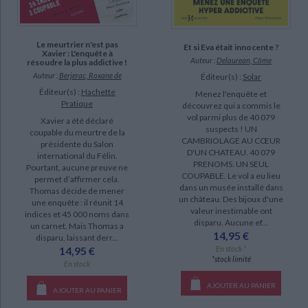
SUPPORT
livre (1025)
Le meurtrier n'est pas
Et si Eva était innocente ?
Xavier : L'enquête à
coffret (159)
Auteur :
Delaurean, Côme
résoudre la plus addictive !
Auteur :
Berjerac, Roxane de
Éditeur(s) :
Solar
IAD (100)
Éditeur(s) :
Hachette
Menez l'enquête et
poche (59)
Pratique
découvrez qui a commis le
vol parmi plus de 40 079
Xavier a été déclaré
revue (19)
suspects ! UN
coupable du meurtre de la
CAMBRIOLAGE AU CŒUR
logiciel-educatif (9)
présidente du Salon
D'UN CHATEAU. 40 079
international du Félin.
papeterie (4)
PRENOMS. UN SEUL
Pourtant, aucune preuve ne
COUPABLE. Le vol a eu lieu
permet d’affirmer cela.
jeu (3)
dans un musée installé dans
Thomas décide de mener
un château. Des bijoux d'une
une enquête : il réunit 14
valeur inestimable ont
indices et 45 000 noms dans
SÉRIE
disparu. Aucune ef...
un carnet. Mais Thomas a
14,95 €
disparu, laissant derr...
Dungeon crawl classics (16)
En stock *
14,95 €
*stock limité
En stock
Perfectionnez votre jeu de la carte pas à pas (7)
CHARGEMENT...
La meilleure façon d'apprendre les échecs (5)
AJOUTER AU PANIER
AJOUTER AU PANIER
La saga de Dagda (5)