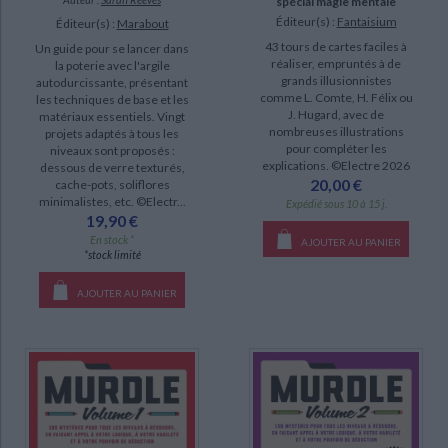
spécial magie mentale
Éditeur(s) :
Fantaisium
Éditeur(s) :
Marabout
43 tours de cartes faciles à
Un guide pour se lancer dans
réaliser, empruntés à de
la poterie avec l'argile
grands illusionnistes
autodurcissante, présentant
comme L. Comte, H. Félix ou
les techniques de base et les
J. Hugard, avec de
matériaux essentiels. Vingt
nombreuses illustrations
projets adaptés à tous les
pour compléter les
niveaux sont proposés :
explications. ©Electre 2026
dessous de verre texturés,
20,00 €
cache-pots, soliflores
minimalistes, etc. ©Electr...
Expédié sous 10 à 15 j.
19,90 €
En stock *
AJOUTER AU PANIER
*stock limité
AJOUTER AU PANIER