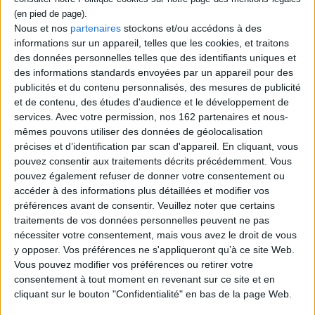
15,90 €
15,90 €
En stock
En stock *
Nous et nos
partenaires
stockons et/ou accédons à des
*stock limité
informations sur un appareil, telles que les cookies, et traitons
AJOUTER AU PANIER
des données personnelles telles que des identifiants uniques et
AJOUTER AU PANIER
des informations standards envoyées par un appareil pour des
publicités et du contenu personnalisés, des mesures de publicité
et de contenu, des études d'audience et le développement de
services.
Avec votre permission, nos 162 partenaires et nous-
mêmes pouvons utiliser des données de géolocalisation
précises et d’identification par scan d'appareil. En cliquant, vous
pouvez consentir aux traitements décrits précédemment. Vous
pouvez également refuser de donner votre consentement ou
accéder à des informations plus détaillées et modifier vos
préférences avant de consentir.
Veuillez noter que certains
traitements de vos données personnelles peuvent ne pas
nécessiter votre consentement, mais vous avez le droit de vous
Le Salon enchanté
y opposer. Vos préférences ne s'appliqueront qu’à ce site Web.
Auteur :
Camille Collaudin
Vous pouvez modifier vos préférences ou retirer votre
Éditeur(s) :
First Editions
consentement à tout moment en revenant sur ce site et en
Ouvrez votre salon de thé
cliquant sur le bouton "Confidentialité" en bas de la page Web.
La saga de Dagda. Vol. 3. Les
dans cette aventure cosy
entrailles du temps :
dont VOUS êtes l'héroïne