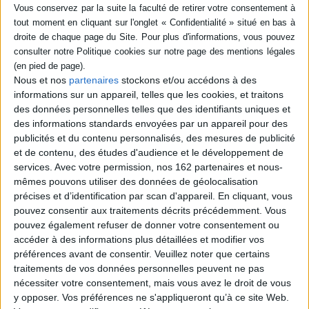
Nous et nos
partenaires
stockons et/ou accédons à des
informations sur un appareil, telles que les cookies, et traitons
des données personnelles telles que des identifiants uniques et
des informations standards envoyées par un appareil pour des
publicités et du contenu personnalisés, des mesures de publicité
et de contenu, des études d'audience et le développement de
services.
Avec votre permission, nos 162 partenaires et nous-
mêmes pouvons utiliser des données de géolocalisation
précises et d’identification par scan d'appareil. En cliquant, vous
pouvez consentir aux traitements décrits précédemment. Vous
pouvez également refuser de donner votre consentement ou
MALTE
accéder à des informations plus détaillées et modifier vos
ETATS-UNIS OUEST
Auteur :
XXX
préférences avant de consentir.
Veuillez noter que certains
Auteur :
XXX
Éditeur(s):
IGN
traitements de vos données personnelles peuvent ne pas
Éditeur(s):
IGN
7,00 €
nécessiter votre consentement, mais vous avez le droit de vous
9,20 €
En stock *
y opposer. Vos préférences ne s'appliqueront qu’à ce site Web.
En stock *
*stock limité