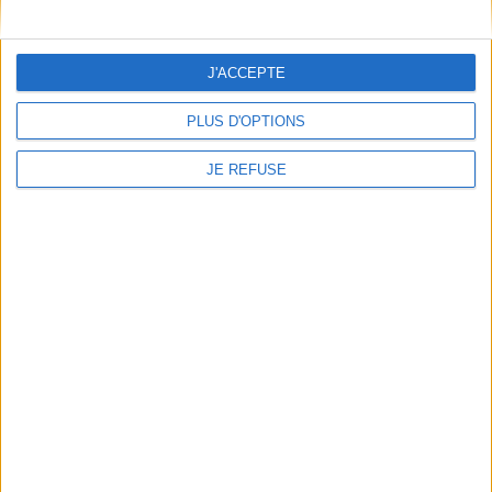
*stock limité
AJOUTER AU PANIER
J'ACCEPTE
PLUS D'OPTIONS
JE REFUSE
CARTE NATIONALE
CARTE NATIONALE
SUISSE 2026
GRANDE-BRETAGNE,
IRLANDE 2026
Auteur :
XXX
Auteur :
XXX
Éditeur(s):
MICHELIN