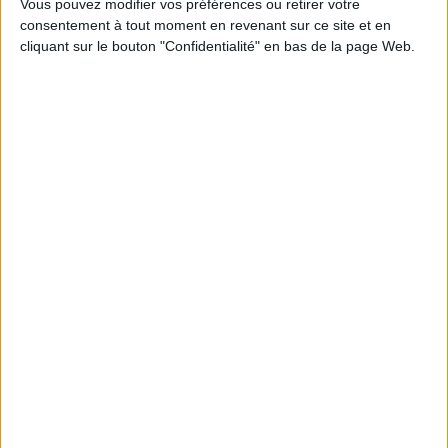
Vous pouvez modifier vos préférences ou retirer votre
*stock limité
consentement à tout moment en revenant sur ce site et en
AJOUTER AU PANIER
cliquant sur le bouton "Confidentialité" en bas de la page Web.
AJOUTER AU PANIER