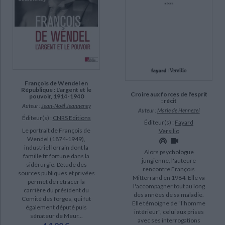
François de Wendel en
République : L'argent et le
Croire aux forces de l'esprit
pouvoir, 1914-1940
: récit
Auteur :
Jean-Noël Jeanneney
Auteur :
Marie de Hennezel
Éditeur(s) :
CNRS Editions
Éditeur(s) :
Fayard
Le portrait de François de
Versilio
Wendel (1874-1949),
industriel lorrain dont la
Alors psychologue
famille fit fortune dans la
jungienne, l'auteure
sidérurgie. L'étude des
rencontre François
sources publiques et privées
Mitterrand en 1984. Elle va
permet de retracer la
l'accompagner tout au long
carrière du président du
des années de sa maladie.
Comité des forges, qui fut
Elle témoigne de "l'homme
également député puis
intérieur", celui aux prises
sénateur de Meur...
avec ses interrogations