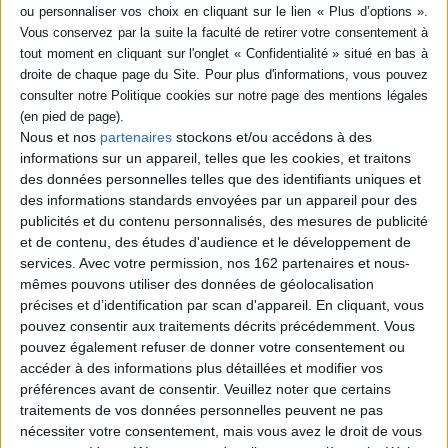
désenchantement politique
Montand, la vie continue
face à l'épreuve managériale
: sociologie clinique des
Auteur :
Jorge Semprun
cabinets ministériels
Éditeur(s) :
Gallimard
Auteur :
Aude Harlé
Tour à tour chanteur, acteur
Éditeur(s) :
Dalloz
ou encore homme politique,
Sénat
Y. Montand est une figure
A. Harlé montre combien les
aux vies multiples qui a
Nous et nos
partenaires
stockons et/ou accédons à des
membres des cabinets
conservé une part de
informations sur un appareil, telles que les cookies, et traitons
ministériels s'interrogent
secrets. Des quartiers
sur le sens de leurs fonction
des données personnelles telles que des identifiants uniques et
populaires de Marseille
et action publiques. A travers
des informations standards envoyées par un appareil pour des
jusqu'au triomphe du 7
des entretiens, ces acteurs
septembre 1982 au
publicités et du contenu personnalisés, des mesures de publicité
politiques, confrontés entre
Metropolitan Opera de New
et de contenu, des études d'audience et le développement de
leur mission traditionnelle
York, l'écrivain J. Sempr...
et l'hypermodernité, font
services.
Avec votre permission, nos 162 partenaires et nous-
9,50 €
part de leur désenc...
mêmes pouvons utiliser des données de géolocalisation
Disponible chez l'éditeur
75,00 €
précises et d’identification par scan d'appareil. En cliquant, vous
Disponible chez l'éditeur
pouvez consentir aux traitements décrits précédemment. Vous
AJOUTER AU PANIER
pouvez également refuser de donner votre consentement ou
AJOUTER AU PANIER
accéder à des informations plus détaillées et modifier vos
préférences avant de consentir.
Veuillez noter que certains
traitements de vos données personnelles peuvent ne pas
nécessiter votre consentement, mais vous avez le droit de vous