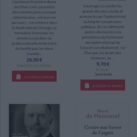
L'ancienne Première dame
L'ouvrage rassemble les
des Etats-Unis, première
grands discours écrits et
Afro-Américaine à occuper
prononcés par l'auteure tout
cette fonction, retrace son
au long de son parcours
parcours : son enfance dans
politique, de ses différents
le South Side de Chicago, sa
postes de ministre à la
formation d'avocate, les
présidence du Parlement
années à concilier vie
européen et jusqu'au
professionnelle et de mère
Conseil constitutionnel : sur
de famille puis les deux
l'Europe, les droits des
mandat...
femmes, ou ...
26,00 €
9,70 €
Disponible chez l'éditeur
En stock *
*stock limité
AJOUTER AU PANIER
AJOUTER AU PANIER