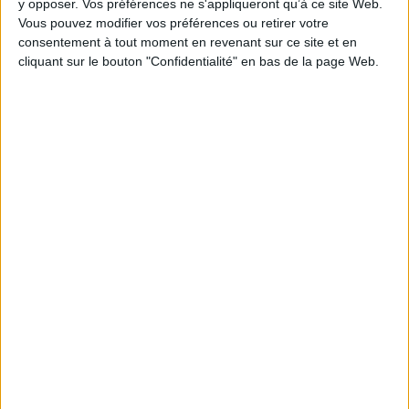
y opposer. Vos préférences ne s'appliqueront qu’à ce site Web.
Vous pouvez modifier vos préférences ou retirer votre
consentement à tout moment en revenant sur ce site et en
cliquant sur le bouton "Confidentialité" en bas de la page Web.
Le prodigieux destin d'un
humaniste
Auteur :
Nelson Mandela
Le dernier Chirac
Auteur :
Bruno Dive
Éditeur(s) :
Eponymes
Éditeur(s) :
Mareuil
N. Mandela raconte son
histoire, son éducation
La vie secrète d'un président
d'enfant noir, la création de
à la retraite, par l'éditorialiste
la ligue de la jeunesse de
du quotidien régional Sud-
l'African national congress
Ouest. Reprise enrichie d'un
(ANC), sa condamnation à la
ouvrage paru en 2011 qui
prison à vie en 1964, sa
évoque notamment
libération en 1990, son
l'intimité du couple Chirac.
élection en tant que