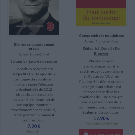
Cotta, Michèle (1)
Demange, Odile (1)
SUPPORT
Comprendre le poutinisme
livre (15)
Auteur :
Françoise Thom
Rien ne se passe comme
poche (6)
prévu
Éditeur(s) :
Desclée De
Brouwer
Auteur :
Laurent Binet
IAD (1)
L'historienne et
Éditeur(s) :
Le Livre de poche
document-audio (1)
soviétologue décrit le
Ce récit volontairement
système politique instauré
subjectif et burlesque de la
en Russie par Vladimir
campagne du socialiste F.
SÉRIE
Poutine. Elle démontre que
Hollande pour l’élection
ce régime autoritaire est
présidentielle de 2012
encore ancré dans les
retrace la course vers le
traditions de l'URSS malgré
DISPONIBILITÉ
pouvoir d’un homme et de
son usage moderne de la
son équipe, montre le
communication. Elle analyse
fonctionnement de celle-ci,
disponible (23)
également la politique...
fait le portrait du candidat
17,90 €
epuise (21)
comme celu...
Disponible chez l'éditeur
7,90 €
manquant (3)
En stock *
CHARGEMENT...