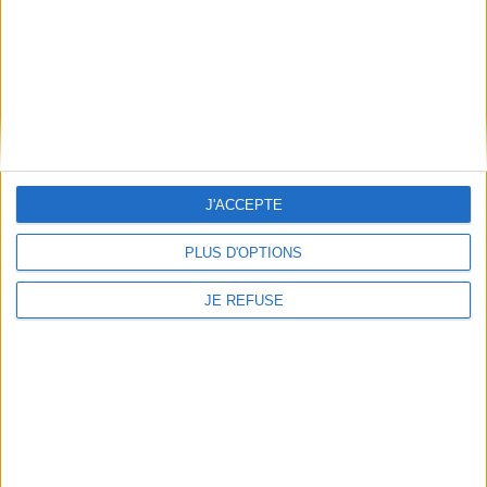
années à partir de sa sortie
AJOUTER AU PANIER
de prison, est construit
autour de huit chap...
6,30 €
Disponible chez l'éditeur
AJOUTER AU PANIER
J'ACCEPTE
PLUS D'OPTIONS
JE REFUSE