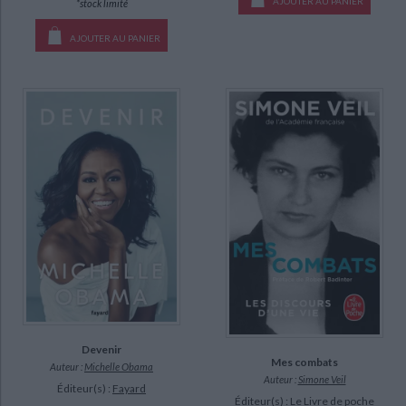
AJOUTER AU PANIER
*stock limité
AJOUTER AU PANIER
Devenir
Mes combats
Auteur :
Michelle Obama
Auteur :
Simone Veil
Éditeur(s) :
Fayard
Éditeur(s) :
Le Livre de poche