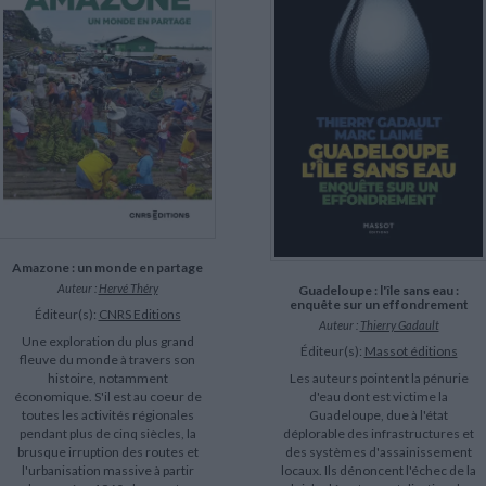
Amazone : un monde en partage
Auteur :
Hervé Théry
Guadeloupe : l'île sans eau :
enquête sur un effondrement
Éditeur(s):
CNRS Editions
Auteur :
Thierry Gadault
Une exploration du plus grand
Éditeur(s):
Massot éditions
fleuve du monde à travers son
Les auteurs pointent la pénurie
histoire, notamment
d'eau dont est victime la
économique. S'il est au coeur de
Guadeloupe, due à l'état
toutes les activités régionales
déplorable des infrastructures et
pendant plus de cinq siècles, la
des systèmes d'assainissement
brusque irruption des routes et
locaux. Ils dénoncent l'échec de la
l'urbanisation massive à partir