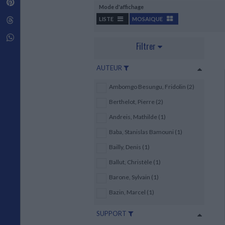
Pinterest
Techniques de construction
Mode d'affichage
SCIENCE FICTION ET FANTASY
Vie familiale
Disciplines paramédicales
Matériaux de l’architecture
Littérature SF et Fantasy
Threads
LISTE
MOSAIQUE
Ouvrages Généraux
Urbanisme
SOCIOLOGIE
Sociologie générale
Whatsapp
Filtrer
Travail social
Santé et société
AUTEUR
ETHNOLOGIE
Anthropologie
Ambomgo Besungu, Fridolin (2)
Ethnologie par pays
Berthelot, Pierre (2)
Andreis, Mathilde (1)
Baba, Stanislas Bamouni (1)
Bailly, Denis (1)
Ballut, Christèle (1)
Barone, Sylvain (1)
Bazin, Marcel (1)
SUPPORT