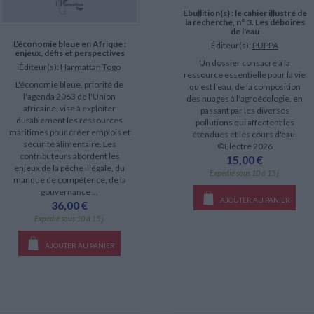
Ebullition(s) : le cahier illustré de
la recherche, n° 3. Les déboires
de l'eau
L'économie bleue en Afrique :
Éditeur(s):
PUPPA
enjeux, défis et perspectives
Un dossier consacré à la
Éditeur(s):
Harmattan Togo
ressource essentielle pour la vie
L'économie bleue, priorité de
qu'est l'eau, de la composition
l'agenda 2063 de l'Union
des nuages à l'agroécologie, en
africaine, vise à exploiter
passant par les diverses
durablement les ressources
pollutions qui affectent les
maritimes pour créer emplois et
étendues et les cours d'eau.
sécurité alimentaire. Les
©Electre 2026
contributeurs abordent les
15,00 €
enjeux de la pêche illégale, du
Expédié sous 10 à 15 j.
manque de compétence, de la
gouvernance ...
AJOUTER AU PANIER
36,00 €
Expédié sous 10 à 15 j.
AJOUTER AU PANIER