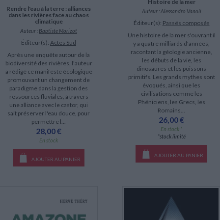
Histoire de la mer
Rendre l'eau à la terre : alliances
Auteur :
Alessandro Vanoli
dans les rivières face au chaos
climatique
Éditeur(s):
Passés composés
Auteur :
Baptiste Morizot
Une histoire de la mer s'ouvrant il
Éditeur(s):
Actes Sud
y a quatre milliards d'années,
racontant la géologie ancienne,
Après une enquête autour de la
les débuts de la vie, les
biodiversité des rivières, l'auteur
dinosaures et les poissons
a rédigé ce manifeste écologique
primitifs. Les grands mythes sont
promouvant un changement de
évoqués, ainsi que les
paradigme dans la gestion des
civilisations comme les
ressources fluviales, à travers
Phéniciens, les Grecs, les
une alliance avec le castor, qui
Romains...
sait préserver l'eau douce, pour
26,00 €
permettre l...
En stock *
28,00 €
*stock limité
En stock
AJOUTER AU PANIER
AJOUTER AU PANIER