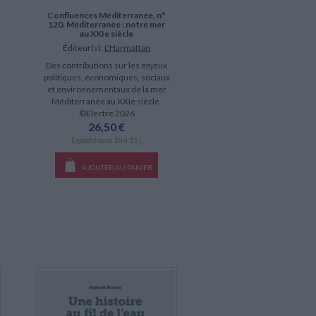
Confluences Méditerranée, n°
120. Méditerranée : notre mer
au XXIe siècle
Éditeur(s):
L'Harmattan
Des contributions sur les enjeux
politiques, économiques, sociaux
et environnementaux de la mer
Méditerranée au XXIe siècle.
©Electre 2026
26,50 €
Expédié sous 10 à 15 j.
AJOUTER AU PANIER