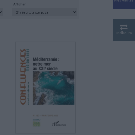
Mes Alertes
Antiquité
Afficher
Mythologies
GÉOGRAPHIE
Géographie - Démographie -
Territoire
Mollat Pro
CULTURE SCIENTIFIQUE
Essais scientifique
Astronomie