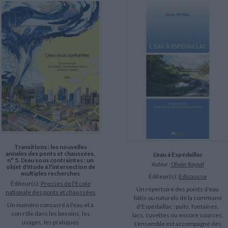
Transitions : les nouvelles
annales des ponts et chaussées,
L'eau à Espédaillac
n° 5. L'eau sous contraintes : un
Auteur :
Olivier Reynal
objet d'étude à l'intersection de
multiples recherches
Éditeur(s):
Edicausse
Éditeur(s):
Presses de l'Ecole
Un répertoire des points d'eau
nationale des ponts et chaussées
bâtis ou naturels de la commune
Un numéro consacré à l'eau et à
d'Espédaillac : puits, fontaines,
son rôle dans les besoins, les
lacs, cuvettes ou encore sources.
usages, les pratiques
L'ensemble est accompagné des