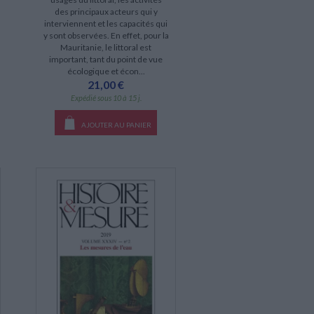
des principaux acteurs qui y
interviennent et les capacités qui
y sont observées. En effet, pour la
Mauritanie, le littoral est
important, tant du point de vue
écologique et écon...
21,00 €
Expédié sous 10 à 15 j.
AJOUTER AU PANIER