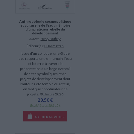
Anthropologie cosmopolitique
et culturelle de l'eau : mémoire
d'un praticien rebelle du
développement
Auteur :
Henry Panhuys
Éditeur(s):
L'Harmattan
Issue d'un colloque, une étude
des rapports entre l'humain, l'eau
et la terre, à travers la
présentation d'un large éventail
de sites symboliques et de
projets de développement dont
l'auteur a été témoin ou acteur,
en tant que coordinateur de
projets. ©Electre 2026
23,50 €
Expédié sous 10 à 15 j.
AJOUTER AU PANIER