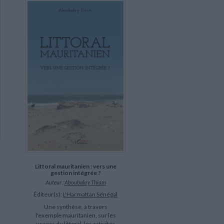
Littoral mauritanien : vers une
gestion intégrée ?
Auteur :
Aboubakry Thiam
Éditeur(s):
L'Harmattan Sénégal
Une synthèse, à travers
l'exemple mauritanien, sur les
usages du littoral, les activités