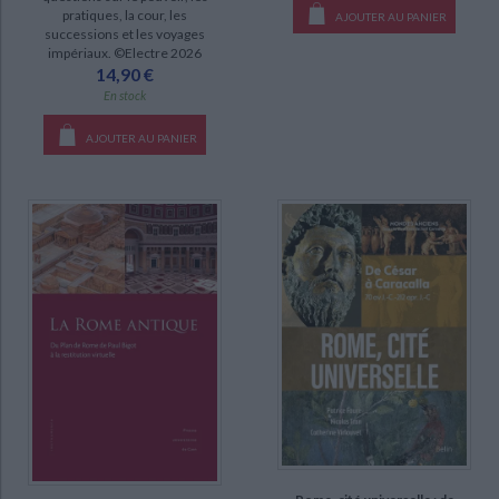
SÉRIE
pratiques, la cour, les
AJOUTER AU PANIER
CHARGEMENT...
successions et les voyages
Histoire romaine (23)
impériaux. ©Electre 2026
14,90 €
Oeuvres complètes (12)
En stock
Histoire auguste (9)
AJOUTER AU PANIER
Histoire (6)
Lettres familières (6)
Annales (5)
Antiquités romaines (5)
Histoire de Rome : depuis le règne de Nerva jusqu'à la mort de Valens
(96-378) (4)
DISPONIBILITÉ
epuise (806)
disponible (771)
manquant (51)