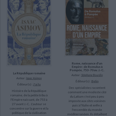
Rome, naissance d'un
Empire : de Romulus à
Pompée, 753-70 av. J.-C.
La République romaine
Auteur :
Stéphane Bourdin
Auteur :
Isaac Asimov
Éditeur(s) :
Belin
Éditeur(s) :
J'ai lu
Des spécialistes racontent
Histoire de la République
comment une modeste cité
romaine, de la petite tribu à
du Latium s'est peu à peu
l'Empire naissant, de 753 à
imposée aux cités voisines
27 avant J.-C.. L'auteur se
puis à l'Italie et enfin à
concentre sur la guerre et la
l'ensemble du monde
politique de la civilisation
méditerranéen. Ils détaillent