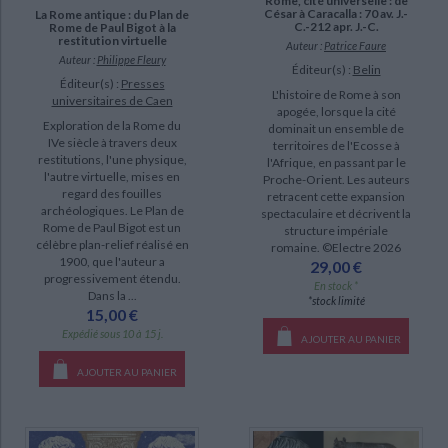
Rome, cité universelle : de
a-paraitre (3)
César à Caracalla : 70 av. J.-
La Rome antique : du Plan de
C.-212 apr. J.-C.
Rome de Paul Bigot à la
restitution virtuelle
Auteur :
Patrice Faure
Auteur :
Philippe Fleury
Éditeur(s) :
Belin
Éditeur(s) :
Presses
L'histoire de Rome à son
universitaires de Caen
apogée, lorsque la cité
Exploration de la Rome du
dominait un ensemble de
IVe siècle à travers deux
territoires de l'Ecosse à
restitutions, l'une physique,
l'Afrique, en passant par le
l'autre virtuelle, mises en
Proche-Orient. Les auteurs
regard des fouilles
retracent cette expansion
archéologiques. Le Plan de
spectaculaire et décrivent la
Rome de Paul Bigot est un
structure impériale
célèbre plan-relief réalisé en
romaine. ©Electre 2026
1900, que l'auteur a
29,00 €
progressivement étendu.
En stock *
Dans la ...
*stock limité
15,00 €
Expédié sous 10 à 15 j.
AJOUTER AU PANIER
AJOUTER AU PANIER