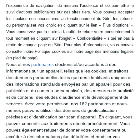
Sous Tiberius Claudius
L'Empire romain
Nero à Rome : intrigues,
Auteur :
Isaac Asimov
peur et paix
Éditeur(s) :
Belles lettres
Auteur :
Pascal Houmard
Éditeur(s) :
Regards
L'histoire de l'Empire romain
Réalité historique de Rome
est relatée. L'auteur brosse
sous Tibère avec des
également les portraits
intrigues privées et d'Etat,
d'Auguste, Trajan, Marc
une mise à plat des fausses
Aurèle, Dioclétien,
vérités, des idées
Constantin ou encore
préconçues déjouées ainsi
Nous et nos
partenaires
stockons et/ou accédons à des
Théodoric. ©Electre 2026
que le rôle de personnages
informations sur un appareil, telles que les cookies, et traitons
19,90 €
historiques (Macro, Drusilla,
des données personnelles telles que des identifiants uniques et
En stock
Agrippine ou le Chevalier
des informations standards envoyées par un appareil pour des
Titius Sabinus) et de certains
publicités et du contenu personnalisés, des mesures de publicité
pui...
AJOUTER AU PANIER
27,00 €
et de contenu, des études d'audience et le développement de
Expédié sous 10 à 15 j.
services.
Avec votre permission, nos 162 partenaires et nous-
mêmes pouvons utiliser des données de géolocalisation
AJOUTER AU PANIER
précises et d’identification par scan d'appareil. En cliquant, vous
pouvez consentir aux traitements décrits précédemment. Vous
pouvez également refuser de donner votre consentement ou
accéder à des informations plus détaillées et modifier vos