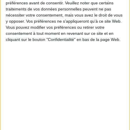
préférences avant de consentir.
Veuillez noter que certains
traitements de vos données personnelles peuvent ne pas
nécessiter votre consentement, mais vous avez le droit de vous
y opposer. Vos préférences ne s'appliqueront qu’à ce site Web.
Vous pouvez modifier vos préférences ou retirer votre
consentement à tout moment en revenant sur ce site et en
cliquant sur le bouton "Confidentialité" en bas de la page Web.
Mémoires de champions :
corpus des palmarès,
Les animaux dans le monde
d’Octavien à Valentinien Ier
romain : penser
Auteur :
Jean-Yves Strasser
l'anthropocentrisme
Éditeur(s) :
Ecole française
Auteur :
Philippe Le Doze
d'Athènes
Éditeur(s) :
PUF
Les compétitions artistiques
Une analyse de la place des
et sportives de type grec
animaux dans le monde
connaissent leur apogée
romain pour interroger
sous le Haut-Empire.
l’anthropocentrisme
S'appuyant sur un corpus
antique. L'auteur montre
d'environ 270 documents,