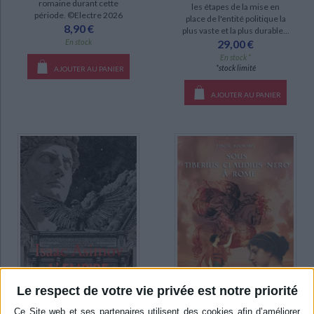
romaine durant cette
les étapes de la mise en
période. ©Electre 2026
place de l'entité politique la
8,90 €
plus vaste et la plus durable...
En stock
29,00 €
En stock *
*stock limité
AJOUTER AU PANIER
AJOUTER AU PANIER
Le respect de votre vie privée est notre priorité