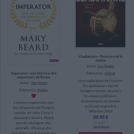
Dubois, Nicolas-Auguste (13)
Germain, Yves (13)
Verger, Victor (13)
Tailhac, Michel (12)
Grimal, Pierre (11)
SUPPORT
Gladiateurs : l'histoire et le
mythe
livre (539)
Auteur :
Eric Teyssier
Éditeur(s) :
Glénat
Imperator : une histoire des
poche (107)
empereurs de Rome
Une exploration de l'univers
IAD (77)
Auteur :
Mary Beard
des gladiateurs durant
Éditeur(s) :
Points
l'Empire romain, à travers
revue (38)
les enjeux politiques,
document-audio (6)
économiques et sociaux
L'auteure explore les vies
qu'ils ont engendré.
des dirigeants de l'Empire
coffret (2)
©Electre 2026
romain, de Jules César à
39,95 €
Alexandre Sévère. Plutôt
logiciel-educatif (2)
En stock *
que de cataloguer des
*stock limité
portraits, elle pose des
questions sur le pouvoir, les