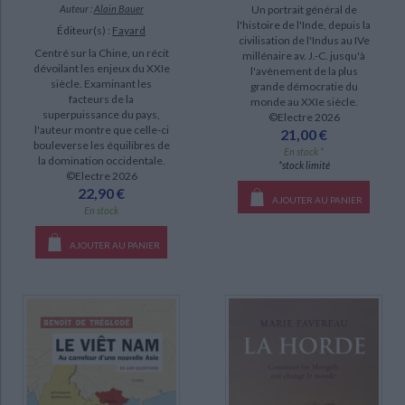
Auteur :
Alain Bauer
Un portrait général de
l'histoire de l'Inde, depuis la
Éditeur(s) :
Fayard
civilisation de l'Indus au IVe
Centré sur la Chine, un récit
millénaire av. J.-C. jusqu'à
dévoilant les enjeux du XXIe
l'avènement de la plus
siècle. Examinant les
grande démocratie du
facteurs de la
monde au XXIe siècle.
superpuissance du pays,
©Electre 2026
l'auteur montre que celle-ci
21,00 €
bouleverse les équilibres de
En stock *
la domination occidentale.
*stock limité
©Electre 2026
22,90 €
AJOUTER AU PANIER
En stock
AJOUTER AU PANIER