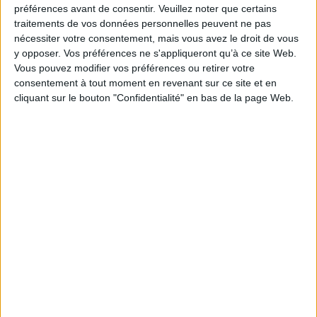
préférences avant de consentir.
Veuillez noter que certains
traitements de vos données personnelles peuvent ne pas
nécessiter votre consentement, mais vous avez le droit de vous
y opposer. Vos préférences ne s'appliqueront qu’à ce site Web.
Vous pouvez modifier vos préférences ou retirer votre
consentement à tout moment en revenant sur ce site et en
cliquant sur le bouton "Confidentialité" en bas de la page Web.
Le Levant : les saveurs de
l'aube
L'empire des steppes :
Auteur :
Noha Baz
Attila, Gengis-Khan,
Tamerlan
Éditeur(s) :
Nevicata
Auteur :
René Grousset
Un panorama de l'histoire et
Éditeur(s) :
Payot
de la culture du Proche-
Orient (Liban, Syrie, Jordanie
Retraçant plus de vingt-cinq
et Israël), région marquée
siècles d'histoire, l'auteur
par des décennies de
raconte la constitution et la
guerre. Il est suivi
chute des vastes empires
d'entretiens avec Henry
associés aux territoires
Laurens, historien, Anne-
d'Asie centrale. S'appuyant
Marie Eddé, historienne,
sur des récits de
Joseph Maïla, professeur, et
chroniqueurs occidentaux,
Arwad Esber...
chinois ou persans, il relate
11,00 €
l'affrontement renouvelé