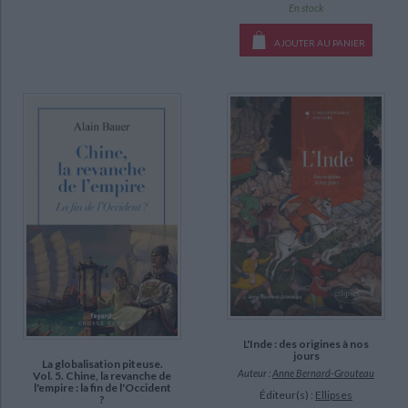
En stock
L'empire terrestre : histoire du politique en Chine aux XXe et XXIe
CHARGEMENT...
siècles (1)
AJOUTER AU PANIER
La globalisation piteuse (1)
Norao (1)
DISPONIBILITÉ
disponible (713)
epuise (125)
a-paraitre (16)
manquant (13)
L'Inde : des origines à nos
jours
La globalisation piteuse.
Auteur :
Anne Bernard-Grouteau
Vol. 5. Chine, la revanche de
l'empire : la fin de l'Occident
Éditeur(s) :
Ellipses
?