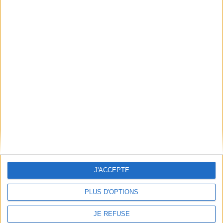
grands empires, les
économique, ses évolutions
croisades, la colonisation, la
sociétales, son
découverte des gisements
positionnement stratégique,
pétroliers, les révolutions
ses ambitions
a...
internationales, etc.
21,90 €
©Electre 2026
Disponible chez l'éditeur
18,00 €
En stock *
AJOUTER AU PANIER
*stock limité
AJOUTER AU PANIER
J'ACCEPTE
PLUS D'OPTIONS
JE REFUSE