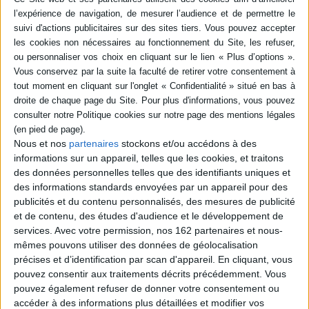
Éditeur(s) :
Tallandier
Éditeur(s) :
Tallandier
L'histoire du pays depuis son
Un récit des cinq ans de vie
indépendance en 1947.
de l'auteur à Pékin de 2018 à
L'auteur aborde les
2023. Il apporte un éclairage
fondements de la république
sur le quotidien de cette
indienne, ses acteurs
société, soumise à de
politiques, la diversité de ses
profondes transformations.
communautés, le rôle des
La pandémie, l'augmentation
femmes, la discrimination
du chômage, le
des minorités, ainsi que les
ralentissement de la
mutations économiques,
croissance ou encore
technologi...
l'hypothèse d'une ...
Nous et nos
partenaires
stockons et/ou accédons à des
17,90 €
10,00 €
informations sur un appareil, telles que les cookies, et traitons
En stock *
En stock *
des données personnelles telles que des identifiants uniques et
*stock limité
*stock limité
des informations standards envoyées par un appareil pour des
AJOUTER AU PANIER
publicités et du contenu personnalisés, des mesures de publicité
AJOUTER AU PANIER
et de contenu, des études d'audience et le développement de
services.
Avec votre permission, nos 162 partenaires et nous-
mêmes pouvons utiliser des données de géolocalisation
précises et d’identification par scan d'appareil. En cliquant, vous
pouvez consentir aux traitements décrits précédemment. Vous
pouvez également refuser de donner votre consentement ou
accéder à des informations plus détaillées et modifier vos