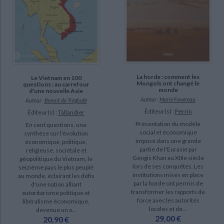
La horde : comment les
Le Vietnam en 100
Mongols ont changé le
questions : au carrefour
monde
d'une nouvelle Asie
Auteur :
Marie Favereau
Auteur :
Benoît de Tréglodé
Éditeur(s) :
Perrin
Éditeur(s) :
Tallandier
Présentation du modèle
En cent questions, une
social et économique
synthèse sur l'évolution
imposé dans une grande
économique, politique,
partie de l'Eurasie par
religieuse, sociétale et
Gengis Khan au XIIIe siècle
géopolitique du Vietnam, le
lors de ses conquêtes. Les
seizième pays le plus peuplé
institutions mises en place
au monde, éclairant les défis
par la horde ont permis de
d'une nation alliant
transformer les rapports de
autoritarisme politique et
force avec les autorités
libéralisme économique,
locales et de...
devenue un a...
29,00 €
20,90 €