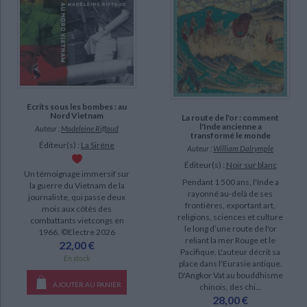
Briand, Pierre-César (5)
Lévi, Sylvain (5)
Rosny, Léon de (5)
SUPPORT
Ecrits sous les bombes : au
IAD (532)
Nord Vietnam
La route de l'or : comment
l'Inde ancienne a
Auteur :
Madeleine Riffaud
livre (107)
transformé le monde
Éditeur(s) :
La Sirène
Auteur :
William Dalrymple
revue (47)
Éditeur(s) :
Noir sur blanc
poche (27)
Un témoignage immersif sur
Pendant 1 500 ans, l'Inde a
la guerre du Vietnam de la
rayonné au-delà de ses
journaliste, qui passe deux
frontières, exportant art,
mois aux côtés des
SÉRIE
religions, sciences et culture
combattants vietcongs en
le long d’une route de l'or
1966. ©Electre 2026
Bibliographie du Laos (1)
reliant la mer Rouge et le
22,00 €
Pacifique. L'auteur décrit sa
Chroniques royales du Cambodge (1)
En stock
place dans l'Eurasie antique.
D'Angkor Vat au bouddhisme
Histoire générale de la Chine (1)
AJOUTER AU PANIER
chinois, des chi...
Hommages à Pierre Chuvin (1)
28,00 €