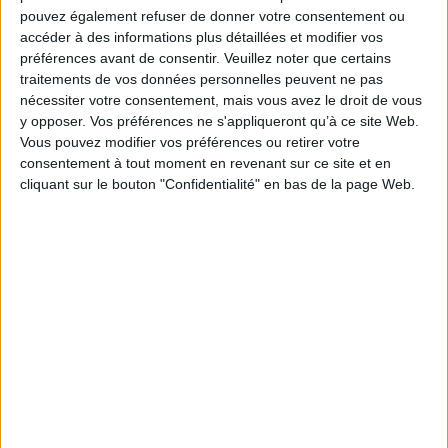
pouvez également refuser de donner votre consentement ou
accéder à des informations plus détaillées et modifier vos
préférences avant de consentir.
Veuillez noter que certains
traitements de vos données personnelles peuvent ne pas
nécessiter votre consentement, mais vous avez le droit de vous
y opposer. Vos préférences ne s'appliqueront qu’à ce site Web.
Vous pouvez modifier vos préférences ou retirer votre
consentement à tout moment en revenant sur ce site et en
cliquant sur le bouton "Confidentialité" en bas de la page Web.
La révolution mexicaine :
une histoire étudiante
Auteur :
Romain Robinet
Histoire de la conquête du
Mexique. Vol. 2. La chute de
Éditeur(s) :
Presses
l'empire aztèque
universitaires de Rennes
Auteur :
William Hickling
Prescott
Le mouvement étudiant est
présenté comme un acteur
Éditeur(s) :
Nouveau Monde
pertinent pour relire
éditions
intégralement le processus
La suite de cette chronique
révolutionnaire mexicain.
qui, publiée en 1843, est l'un
Tantôt contestataire des
des plus grands succès de
pouvoirs en place, tantôt son
librairie du XIXe siècle.
héritier légitime, il a su
L'auteur retrace la
nourrir la révolution de
confrontation entre les
références européennes et