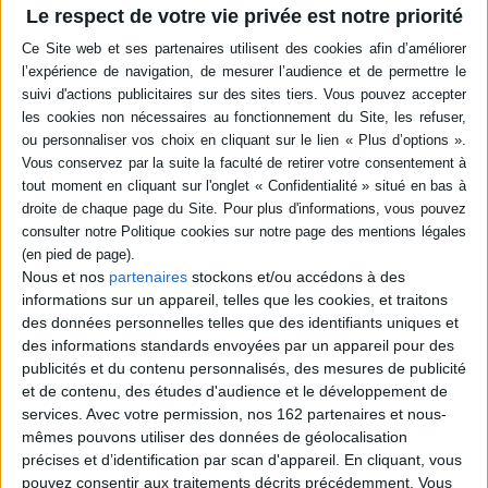
Auteur :
Romain Robinet
Auteur :
Claude-François Baudez
Le respect de votre vie privée est notre priorité
Éditeur(s) :
PUF
Éditeur(s) :
Gallimard
Une étude de l'indigénisme
A partir du récit des
et de ce que signifie être
découvertes faites lors de
indigène au Mexique, entre
fouilles archéologiques, les
la révolution de 1910 et le
auteurs retracent l'histoire
soulèvement de l'armée
des Mayas, cette civilisation
zapatiste de libération
indienne qui connut son
nationale en 1994.
apogée en plein Moyen Age
Obsédées par l'idée d'une
européen. La vie, la culture,
nation homogène, les élites
les moeurs, les énigmes
blanches et métisses ont
posées par les Mayas sont ...
tenté d'incor...
16,20 €
24,00 €
En stock *
Nous et nos
partenaires
stockons et/ou accédons à des
En stock *
*stock limité
informations sur un appareil, telles que les cookies, et traitons
*stock limité
des données personnelles telles que des identifiants uniques et
AJOUTER AU PANIER
AJOUTER AU PANIER
des informations standards envoyées par un appareil pour des
publicités et du contenu personnalisés, des mesures de publicité
et de contenu, des études d'audience et le développement de
services.
Avec votre permission, nos 162 partenaires et nous-
mêmes pouvons utiliser des données de géolocalisation
précises et d’identification par scan d'appareil. En cliquant, vous
pouvez consentir aux traitements décrits précédemment. Vous