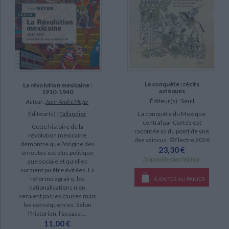
Baudot, Georges (2)
Lassus, Jean-Marie (2)
Pérez Siller, Javier (2)
SUPPORT
livre (41)
La conquête : récits
La révolution mexicaine :
aztèques
1910-1940
poche (8)
Éditeur(s) :
Seuil
Auteur :
Jean-André Meyer
Éditeur(s) :
Tallandier
La conquête du Mexique
IAD (1)
central par Cortès est
Cette histoire de la
racontée ici du point de vue
révolution mexicaine
des vaincus. ©Electre 2026
SÉRIE
démontre que l'origine des
23,30 €
émeutes est plus politique
Disponible chez l'éditeur
Les Français au Mexique : XVIIe-XXIe siècle (2)
que sociale et qu'elles
auraient pu être évitées. La
Pancho Villa : roman d'une vie (2)
réforme agraire, les
AJOUTER AU PANIER
nationalisations n'en
Danse avec les dieux : mille ans de civilisations mésoaméricaines des
seraient pas les causes mais
Mayas aux Aztèques : mélanges en l'honneur de Jacques Soustelle (1)
les conséquences. Selon
l'historien, l'assassi...
Histoire de la conquête du Mexique (1)
11,00 €