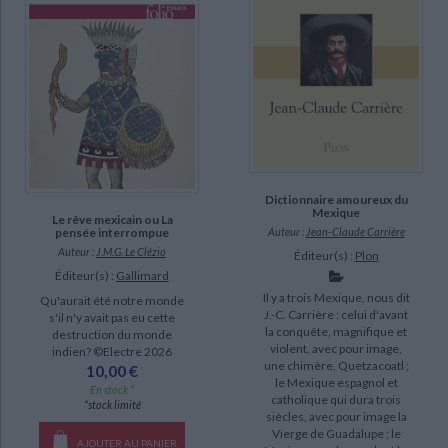
Dictionnaire amoureux du
Mexique
Le rêve mexicain ou La
Auteur :
Jean-Claude Carrière
pensée interrompue
Auteur :
J.M.G. Le Clézio
Éditeur(s) :
Plon
Éditeur(s) :
Gallimard
Il y a trois Mexique, nous dit
Qu'aurait été notre monde
J.-C. Carrière : celui d'avant
s'il n'y avait pas eu cette
la conquête, magnifique et
destruction du monde
violent, avec pour image,
indien? ©Electre 2026
une chimère, Quetzacoatl ;
10,00 €
le Mexique espagnol et
En stock *
catholique qui dura trois
*stock limité
siècles, avec pour image la
Vierge de Guadalupe ; le
AJOUTER AU PANIER