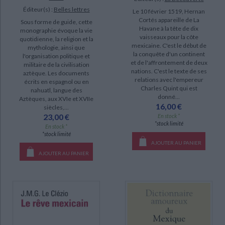
Éditeur(s) :
Belles lettres
Le 10 février 1519, Hernan
Cortés appareille de La
Sous forme de guide, cette
Havane à la tête de dix
monographie évoque la vie
vaisseaux pour la côte
quotidienne, la religion et la
mexicaine. C'est le début de
mythologie, ainsi que
la conquête d'un continent
l'organisation politique et
et de l'affrontement de deux
militaire de la civilisation
nations. C'est le texte de ses
aztèque. Les documents
relations avec l'empereur
écrits en espagnol ou en
Charles Quint qui est
nahuatl, langue des
donné...
Aztèques, aux XVIe et XVIIe
16,00 €
siècles,...
23,00 €
En stock *
*stock limité
En stock *
*stock limité
AJOUTER AU PANIER
AJOUTER AU PANIER