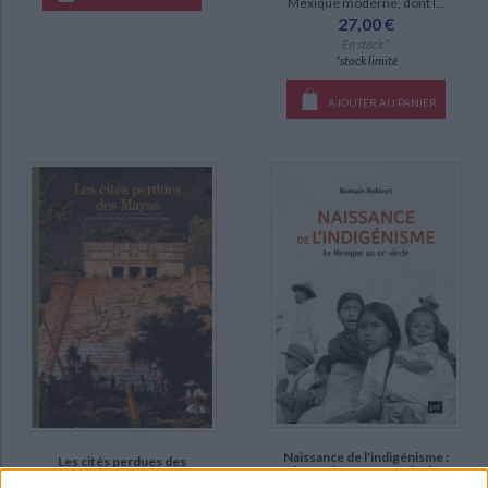
Mexique moderne, dont l...
27,00 €
En stock *
*stock limité
AJOUTER AU PANIER
Naissance de l'indigénisme :
Les cités perdues des
le Mexique au XXe siècle
Mayas