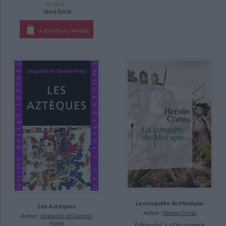
En stock *
*stock limité
DISPONIBILITÉ
CHARGEMENT...
AJOUTER AU PANIER
epuise (67)
disponible (50)
manquant (4)
La conquête du Mexique
Les Aztèques
Auteur :
Hernán Cortés
Auteur :
Jacqueline de Durand-
Forest
Éditeur(s) :
La Découverte