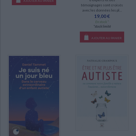
Autisme : devenir un parent-expert (1)
AJOUTER AU PANIER
témoignages sont croisés
Genèses de l'autisme (1)
avec les données les pl...
19,00 €
En stock *
DISPONIBILITÉ
*stock limité
CHARGEMENT...
disponible (257)
AJOUTER AU PANIER
epuise (95)
manquant (11)
a-paraitre (1)