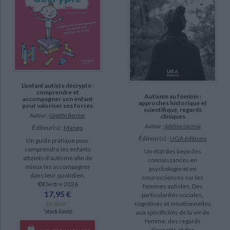
Golse, Bernard (6)
Powell, Jonathon (6)
Reynolds, Kate E. (6)
SUPPORT
L'enfant autiste décrypté :
livre (223)
comprendre et
Autisme au féminin :
accompagner son enfant
approches historique et
pour valoriser ses forces
poche (19)
scientifique, regards
Auteur :
Ginette Bernier
cliniques
IAD (12)
Auteur :
Adeline Lacroix
Éditeur(s) :
Mango
revue (2)
Éditeur(s) :
UGA éditions
Un guide pratique pour
comprendre les enfants
Un état des lieux des
coffret (1)
atteints d'autisme afin de
connaissances en
mieux les accompagner
psychologie et en
dans leur quotidien.
neurosciences sur les
SÉRIE
©Electre 2026
femmes autistes. Des
17,95 €
particularités sociales,
Autismes et psychanalyses (3)
cognitives et émotionnelles
En stock *
*stock limité
aux spécificités de la vie de
Autour de l'autisme (2)
femme, des regards
d'experts et des