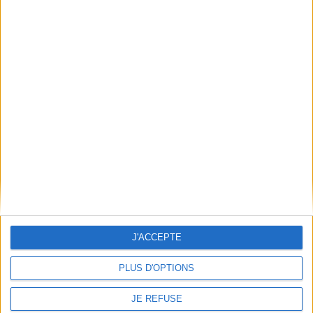
ce sujet, et proposer aux
l'hypersensibilité
parents ayant un enfant
sensorielle ainsi que la
souffrant du TSA des pistes
souffrance psyc...
de réflexion sur la démarche
7,30 €
à adopter avec lui, ainsi...
16,00 €
En stock *
*stock limité
En stock *
*stock limité
AJOUTER AU PANIER
AJOUTER AU PANIER
J'ACCEPTE
PLUS D'OPTIONS
JE REFUSE