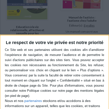
Manuel de l'autiste :
l'autisme chez l'adulte
Éditeur(s) :
Eyrolles
Education à la vie
relationnelle, affective et
Un manuel consacré aux
sexuelle pour les
différentes manifestations
personnes avec autisme et
déficience intellectuelle :
du trouble du spectre
Le respect de votre vie privée est notre priorité
méthodologie et
autistique (TSA) chez
programme d'animation
l'adulte, qui peuvent être
Éditeur(s) :
De Boeck
des altérations des
supérieur
interactions sociales, des
problèmes de
Guide pour faciliter aux
communication, des
professionnels la mise en
troubles du comportement
place d'un programme
et provoquer des difficultés
d'éducation à la vie
d'apprentissa...
relationnelle, affective et
25,00 €
sexuelle dans un
établissement accueillant
En stock *
des enfants, des
*stock limité
adolescents ou des adultes
autistes. Avec des fiches
AJOUTER AU PANIER
Nous et nos
partenaires
stockons et/ou accédons à des
d'animation adaptées aux
informations sur un appareil, telles que les cookies, et traitons
personne...