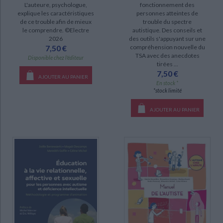
L'auteure, psychologue,
fonctionnement des
explique les caractéristiques
personnes atteintes de
de ce trouble afin de mieux
trouble du spectre
le comprendre. ©Electre
autistique. Des conseils et
2026
des outils s'appuyant sur une
7,50 €
compréhension nouvelle du
TSA avec des anecdotes
Disponible chez l'éditeur
tirées ...
7,50 €
AJOUTER AU PANIER
En stock *
*stock limité
AJOUTER AU PANIER