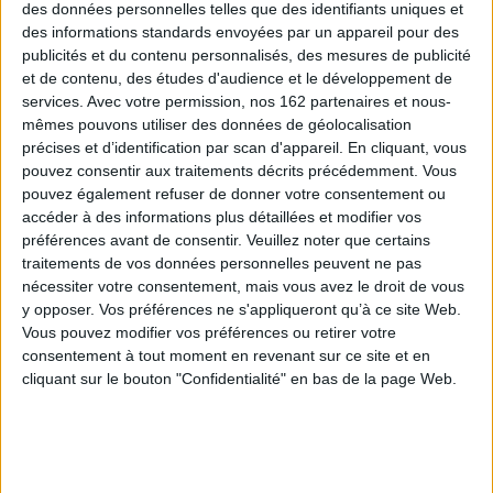
35,90 €
des données personnelles telles que des identifiants uniques et
des informations standards envoyées par un appareil pour des
Disponible chez l'éditeur
publicités et du contenu personnalisés, des mesures de publicité
AJOUTER AU PANIER
et de contenu, des études d'audience et le développement de
services.
Avec votre permission, nos 162 partenaires et nous-
mêmes pouvons utiliser des données de géolocalisation
précises et d’identification par scan d'appareil. En cliquant, vous
pouvez consentir aux traitements décrits précédemment. Vous
pouvez également refuser de donner votre consentement ou
accéder à des informations plus détaillées et modifier vos
préférences avant de consentir.
Veuillez noter que certains
traitements de vos données personnelles peuvent ne pas
nécessiter votre consentement, mais vous avez le droit de vous
y opposer. Vos préférences ne s'appliqueront qu’à ce site Web.
Vous pouvez modifier vos préférences ou retirer votre
consentement à tout moment en revenant sur ce site et en
cliquant sur le bouton "Confidentialité" en bas de la page Web.
Drôle d'oiseau ! : mieux
comprendre l'autisme au
quotidien
Un léger soupçon d'autisme
Auteur :
Elise Couval
: réussir à identifier