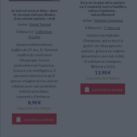
Etre et ne plus être autiste
ou Comment notre famille a
Je suis né un jour bleu : dans
vaincu l'autisme...
le cerveau extraordinaire
naturellement
d'un enfant autiste : récit
Auteur :
Nathalie Champoux
Auteur :
Daniel Tammet
Éditeur(s) :
T. Souccar
Éditeur(s) :
Collection
Histoire de Nathalie
Proche
Champoux, qui a réussi à
Savant mathématicien
guérir ses deux garçons
anglais de 27 ans, D. Tammet
autistes, grâce à un régime
souffre du syndrome
alimentaire sans lait, ni blé,
d'Asperger, forme
ni substances toxiques.
particulière de l'autisme.
©Electre 2026
Grâce à son intelligence, il
13,90 €
parvient à décrire ce qu'il
Disponible chez l'éditeur
pense, imagine et ressent en
relation avec son quotidien,
AJOUTER AU PANIER
mêlant anecdotes,
souvenirs d'enfance...
8,90 €
Disponible chez l'éditeur
AJOUTER AU PANIER