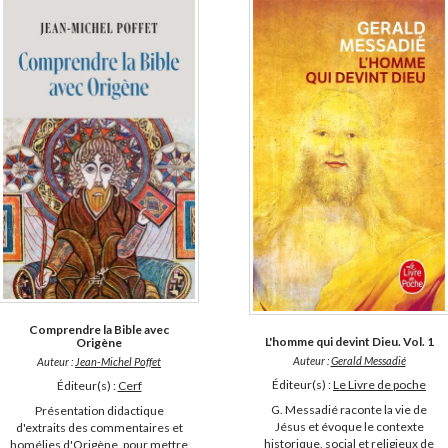
Comprendre la Bible avec
L'homme qui devint Dieu. Vol. 1
Origène
Auteur :
Gerald Messadié
Auteur :
Jean-Michel Poffet
Éditeur(s) :
Le Livre de poche
Éditeur(s) :
Cerf
G. Messadié raconte la vie de
Présentation didactique
Jésus et évoque le contexte
d'extraits des commentaires et
historique, social et religieux de
homélies d'Origène, pour mettre