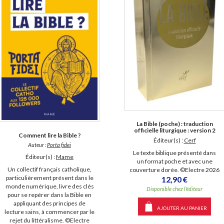
La Bible (poche) : traduction
officielle liturgique : version 2
Comment lire la Bible ?
Éditeur(s) :
Cerf
Auteur :
Porta fidei
Le texte biblique présenté dans
Éditeur(s) :
Mame
un format poche et avec une
Un collectif français catholique,
couverture dorée. ©Electre 2026
particulièrement présent dans le
12,90 €
monde numérique, livre des clés
Disponible chez l'éditeur
pour se repérer dans la Bible en
appliquant des principes de
AJOUTER AU PANIER
lecture sains, à commencer par le
rejet du littéralisme. ©Electre