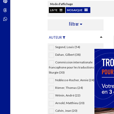
Pinterest
Techniques de construction
SCIENCE FICTION ET FANTASY
Mode d'affichage
Vie familiale
Disciplines paramédicales
Matériaux de l’architecture
Littérature SF et Fantasy
Threads
LISTE
MOSAIQUE
Ouvrages Généraux
Urbanisme
SOCIOLOGIE
Sociologie générale
Whatsapp
Filtrer
Travail social
Santé et société
AUTEUR
ETHNOLOGIE
Anthropologie
Segond, Louis (54)
Ethnologie par pays
Dahan, Gilbert (38)
Commission internationale
francophone pour les traductions et la
liturgie (30)
Noblesse-Rocher, Annie (24)
Römer, Thomas (24)
Wénin, André (22)
Arnold, Matthieu (20)
Calvin, Jean (20)