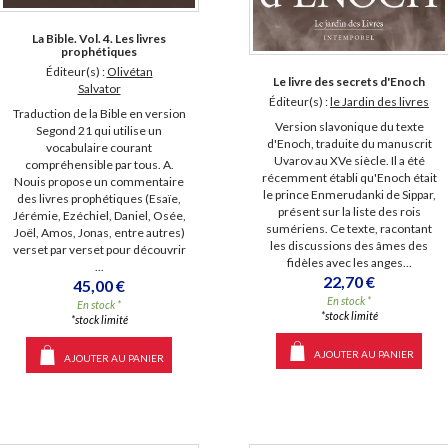
La Bible. Vol. 4. Les livres
prophétiques
Éditeur(s) :
Olivétan
Le livre des secrets d'Enoch
Salvator
Éditeur(s) :
le Jardin des livres
Traduction de la Bible en version
Version slavonique du texte
Segond 21 qui utilise un
d'Enoch, traduite du manuscrit
vocabulaire courant
Uvarov au XVe siècle. Il a été
compréhensible par tous. A.
récemment établi qu'Enoch était
Nouis propose un commentaire
le prince Enmerudanki de Sippar,
des livres prophétiques (Esaïe,
présent sur la liste des rois
Jérémie, Ezéchiel, Daniel, Osée,
sumériens. Ce texte, racontant
Joël, Amos, Jonas, entre autres)
les discussions des âmes des
verset par verset pour découvrir
fidèles avec les anges...
...
22,70 €
45,00 €
En stock *
En stock *
*stock limité
*stock limité
AJOUTER AU PANIER
AJOUTER AU PANIER