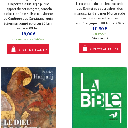
la Palestine du Ier siècle à partir
à la portée d'un large public
des Evangiles apocryphes, des
l'apport de cet exégète, témoin
manuscrits de la mer Morte et de
de la première Eglise, passionné
résultats de recherches
du Cantique des Cantiques, qui a
archéologiques. ©Electre 2026
été emprisonné et torturé à la fin
10,90 €
de sa vie. ©Elect...
18,00 €
En stock *
*stock limité
Disponible chez l'éditeur
AJOUTER AU PANIER
AJOUTER AU PANIER