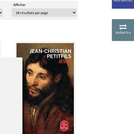
Mes Alertes
Antiquité
Afficher
Mythologies
GÉOGRAPHIE
Géographie - Démographie -
Territoire
Mollat Pro
CULTURE SCIENTIFIQUE
Essais scientifique
Astronomie