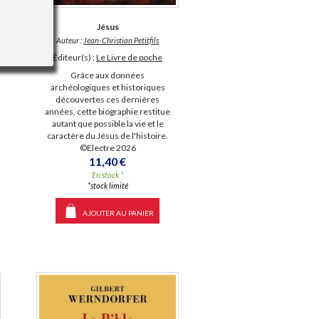
Jésus
Auteur :
Jean-Christian Petitfils
Éditeur(s) :
Le Livre de poche
Grâce aux données
archéologiques et historiques
découvertes ces dernières
années, cette biographie restitue
autant que possible la vie et le
caractère du Jésus de l'histoire.
©Electre 2026
11,40 €
En stock *
*stock limité
AJOUTER AU PANIER