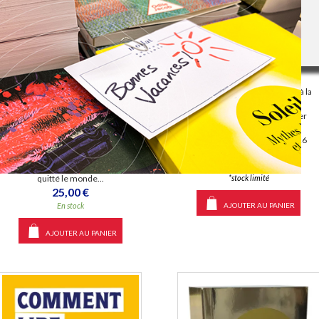
Le massacre des Innocents :
construction et usages d'un
Prendre soin de son âme avec
mythe
Jésus
Auteur :
Axelle Neyrinck
Éditeur(s) :
J'ai lu
Éditeur(s) :
CNRS Editions
Extraits des Evangiles, des
paroles et des discours
Fréquemment employée par la
prononcés par Jésus destinés à la
presse pour désigner les victimes
méditation. Les épisodes
des guerres contemporaines ou
majeurs de la vie de ce dernier
du terrorisme, l'expression
sont présentés de façon
massacre des Innocents renvoie
chronologique. ©Electre 2026
à un épisode biblique qui tient en
6,90 €
un seul verset. L'auteure enquête
sur cette scène qui a peu à peu
En stock *
*stock limité
quitté le monde...
25,00 €
AJOUTER AU PANIER
En stock
AJOUTER AU PANIER