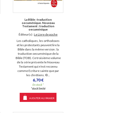
La Bible : traduction
oecuménique. Nouveau
Testament : traduction
oecuménique
Éditeur(s) :
Le Livre de poche
Les catholiques, les orthodoxes
et les protestants peuvent lire la
Bible dans la même version : la
traduction oecuménique de la
Bible (TOB). Ce troisième volume
de la série présente le Nouveau
Testament qui n'est reconnu
comme Ecriture sainte que par
les chrétiens. ©...
6,70 €
En stock *
*stock limité
AJOUTER AU PANIER