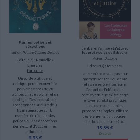
Haziel (11)
Virtue, Doreen (11)
Lulumineuse (10)
SUPPORT
Plantes, potions et
décoctions
Je libère, j'aligne et j'attire :
livre (886)
les protocoles de Sabbyne
Auteur :
Pauline Capmas-Delarue
Auteur :
Sabbyne
Éditeur(s) :
Nouvelles
IAD (168)
Energies
Éditeur(s) :
Jouvence
poche (106)
Larousse
Une méthode pas à pas pour
Un guide pratique et
harmoniser son lieu de vie
coffret (51)
onirique pour découvrir le
et son énergie intérieure.
revue (3)
pouvoir de près de 70
Partant de l'idée qu'un
plantes afin de soigner et de
cercle vertueux existe entre
document-audio (1)
protéger. Des explications
le foyer et l'état psychique,
sont données sur l'art de la
l'auteure propose des
tisane ainsi que sur la
protocoles simples utilisant
SÉRIE
manière de réaliser des
des éléments du quotidien
potions ou des décoctions
(sel, bougies, laurier), o...
permettant d'accueillir les
A travers les yeux de Jean : un art de vivre pour le temps présent (4)
19,95 €
influence...
En stock
Les secrets oubliés d'Alicia (4)
9,95 €