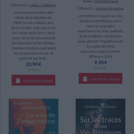
Auteur :
Christophe Fauré
Éditeur(s) :
Leduc.s éditions
Éditeur(s) :
Le Livre de poche
Une mise en lumière des
Le médecin s'appuie sur des
effets de la vibration de
travaux scientifiques ainsi
l'ADN sur les cellules des
que sur sa propre
êtres vivants, mais aussi sur
expérience en soins palliatifs
les cycles de la Terre, de la
et en traditions spirituelles
Lune, et sur le mouvement
pour aborder l'hypothèse de
des planètes et des étoiles.
la continuité de la
L'auteur montre à quel point
conscience après la mort.
le son gouverne la vie, et
©Electre 2026
pourrait, par le bi...
9,20 €
22,90 €
En stock
En stock
AJOUTER AU PANIER
AJOUTER AU PANIER