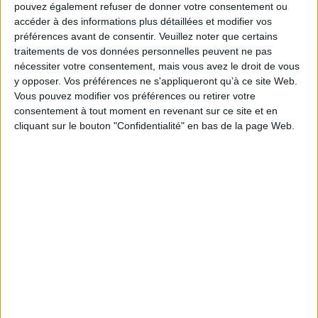
pouvez également refuser de donner votre consentement ou
accéder à des informations plus détaillées et modifier vos
préférences avant de consentir.
Veuillez noter que certains
traitements de vos données personnelles peuvent ne pas
nécessiter votre consentement, mais vous avez le droit de vous
y opposer. Vos préférences ne s'appliqueront qu’à ce site Web.
Vous pouvez modifier vos préférences ou retirer votre
consentement à tout moment en revenant sur ce site et en
cliquant sur le bouton "Confidentialité" en bas de la page Web.
Les vies antérieures et le
Le plus grand secret
karma : accéder à ses
mystères, réaliser sa
Auteur :
Rhonda Byrne
mission de vie
Éditeur(s) :
HarperCollins
Auteur :
Sandrine Muller-Bohard
A la croisée de la physique
Éditeur(s) :
J'ai lu
quantique et des grandes
Une introduction accessible
traditions spirituelles du
à la question de la
monde, une méthode de
réincarnation dans laquelle
développement personnel
l'auteure, guérisseuse et
centrée sur la conscience de
magnétiseuse, se fonde sur
soi et la connaissance de ses