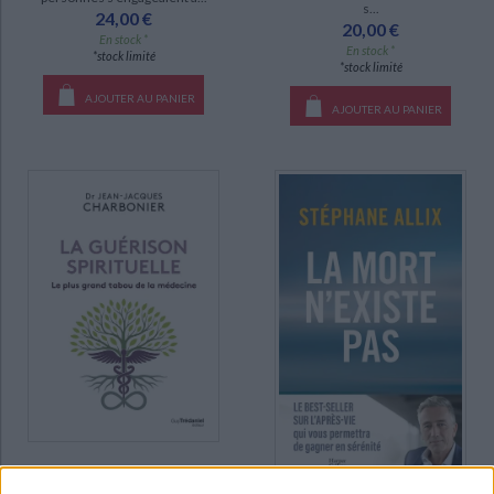
s...
24,00 €
20,00 €
En stock *
En stock *
*stock limité
*stock limité
AJOUTER AU PANIER
AJOUTER AU PANIER
La guérison spirituelle : le
plus grand tabou de la