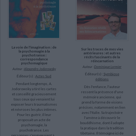
La voie de l'imagination : de
Sur les traces de mes vies
la psychomagie à la
antérieures : et autres
psychotranse :
récits fascinants de la
correspondance
réincarnation
psychomagique
Auteur :
Dominique Lormier
Auteur :
Alexandro Jodorowsky
Éditeur(s) :
Symbiose
Éditeur(s) :
Actes Sud
éditions
Pendant longtemps, A.
Dès l'enfance, l'auteur
Jodorowsky a tiré les cartes
ressent la présence d'une
et conseillé gracieusement
mémoire ancienne, qui
tous ceux qui venaient lui
prend la forme de visions
exposer leurs traumatismes
précises, notamment en lien
et névroses les plus intimes.
avec l'Italie. Sa trajectoire
Pour les guérir, il leur
l'amène à découvrir le
proposait un acte de
bouddhisme, dont il adopte
psychomagie, la
la pratique dans la tradition
psychotranse. Les
tibétaine. Il témoigne ici de
personnes s'engageaient à...