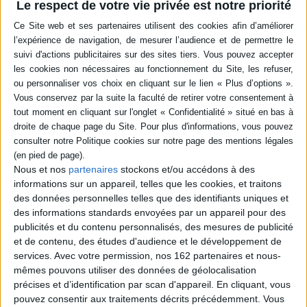
Le respect de votre vie privée est notre priorité
médecine
La mort n'existe pas
Auteur :
Jean-Jacques
Auteur :
Stéphane Allix
Charbonier
Éditeur(s) :
HarperCollins
Éditeur(s) :
Guy Trédaniel
Après le décès de son frère,
A partir d'exemples concrets
le journaliste débute son
rencontrés pendant sa
enquête sur le mystère de la
carrière de médecin
conscience lorsqu'une
anesthésiste-réanimateur
personne meurt à partir des
et de témoignages de
recherches en médecine et
personnes qu'il a lui-même
en neurosciences ainsi que
placées sous hypnose,
des phénomènes
l'auteur souligne le rôle de la
inexpliqués autour de la
spiritualité dans les soins,
mort : expériences de mort
explorant les raisons pour
Nous et nos
partenaires
stockons et/ou accédons à des
imminente, pe...
lesquelles ce...
informations sur un appareil, telles que les cookies, et traitons
8,90 €
23,00 €
des données personnelles telles que des identifiants uniques et
En stock *
En stock *
*stock limité
des informations standards envoyées par un appareil pour des
*stock limité
publicités et du contenu personnalisés, des mesures de publicité
AJOUTER AU PANIER
et de contenu, des études d'audience et le développement de
AJOUTER AU PANIER
services.
Avec votre permission, nos 162 partenaires et nous-
mêmes pouvons utiliser des données de géolocalisation
précises et d’identification par scan d'appareil. En cliquant, vous
pouvez consentir aux traitements décrits précédemment. Vous