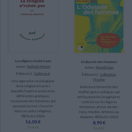
La religion n'existe pas
L'odyssée des femmes
Auteur :
Nathalie Heinich
Auteur :
Murielle Szac
Éditeur(s) :
Gallimard
Éditeur(s) :
Collection
Proche
Une approche sociologique
de la religion à travers
Relecture féministe des
laquelle l'autrice analyse les
mythes grecs antiques qui
différentes pratiques
ont façonné les imaginaires,
recouvrant des fonctions qui
centrée sur les figures
peuvent ou non s'inscrire
féminines et leur destin :
dans un cadre religieux.
Héra, Médée, Artémis ou
©Electre 2026
Atalante. ©Electre 2026
16,00 €
8,90 €
En stock
En stock