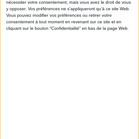
nécessiter votre consentement, mais vous avez le droit de vous
y opposer. Vos préférences ne s'appliqueront qu’à ce site Web.
Vous pouvez modifier vos préférences ou retirer votre
consentement à tout moment en revenant sur ce site et en
cliquant sur le bouton "Confidentialité" en bas de la page Web.
Ainsi soient-ils : à la
recherche de la foi
Auteur :
Riss
Éditeur(s) :
Les échappés
Apprendre à vivre. Vol. 2. La
sagesse des mythes
Afin de répondre à ses
Auteur :
Luc Ferry
interrogations sur le lien
entre la foi et le terrorisme à
Éditeur(s) :
J'ai lu
la suite de l'attentat du 7
Présentation d'un univers
janvier 2015 contre Charlie
harmonieux, juste, beau et
Hebdo, le dessinateur a
bon, habité par les dieux et
réalisé un documentaire à
les titans. Une série de
Jérusalem afin d'interroger
récits permettent de
les représentants des trois
remonter à la source des
religions monothéistes ...
expressions comme la
29,00 €
"boîte de Pandore", "le
En stock *
taureau qu'il faut prendre
*stock limité
par les cornes", la "pomme
de la discorde"...
AJOUTER AU PANIER
9,00 €
En stock *