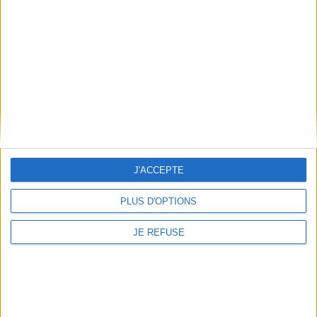
9,90 €
En stock
En stock
AJOUTER AU PANIER
AJOUTER AU PANIER
J'ACCEPTE
PLUS D'OPTIONS
JE REFUSE
La force de croire
Croire en Dieu ? : pour une
Auteur :
David Milliat
autre idée du divin