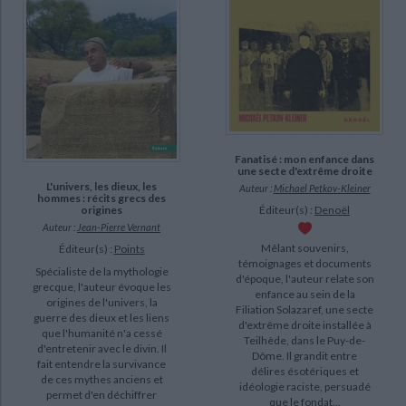
Lenoir, Frédéric (17)
Veuillot, Louis (17)
Andrieu, Gilbert (16)
SUPPORT
Fanatisé : mon enfance dans
IAD (5524)
une secte d'extrême droite
L'univers, les dieux, les
Auteur :
Michael Petkov-Kleiner
livre (3235)
hommes : récits grecs des
Éditeur(s) :
Denoël
origines
poche (361)
Auteur :
Jean-Pierre Vernant
revue (191)
Mêlant souvenirs,
Éditeur(s) :
Points
témoignages et documents
document-audio (23)
Spécialiste de la mythologie
d'époque, l'auteur relate son
grecque, l'auteur évoque les
enfance au sein de la
coffret (13)
origines de l'univers, la
Filiation Solazaref, une secte
guerre des dieux et les liens
d'extrême droite installée à
logiciel-educatif (1)
que l'humanité n'a cessé
Teilhède, dans le Puy-de-
d'entretenir avec le divin. Il
Dôme. Il grandit entre
fait entendre la survivance
délires ésotériques et
SÉRIE
de ces mythes anciens et
idéologie raciste, persuadé
permet d'en déchiffrer
que le fondat...
CHARGEMENT...