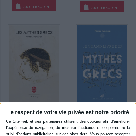
AJOUTER AU PANIER
AJOUTER AU PANIER
Les mythes grecs
Le respect de votre vie privée est notre priorité
Le grand livre des mythes
grecs
Auteur :
Robert Graves
Auteur :
Pierre Sauzeau
Éditeur(s) :
Le Livre de poche
Éditeur(s) :
Belles lettres