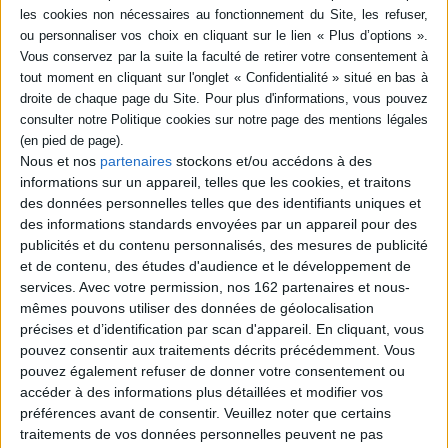
Présente près de deux cents
Un récit poétique racontant
mythes, de la création de
l'ensemble des mythes
l'Olympe et la vie de ses
grecs de la naissance du
dieux jusqu'aux aventures
monde au retour des héros.
de l'Iliade et de l'Odyssée. Il
©Electre 2026
ne s'agit pas d'une oeuvre
29,90 €
d'érudition, mais d'une
En stock *
recréation de la mythologie
*stock limité
par un poète qui explique et
interprète les légend...
Nous et nos
partenaires
stockons et/ou accédons à des
AJOUTER AU PANIER
29,90 €
informations sur un appareil, telles que les cookies, et traitons
En stock *
des données personnelles telles que des identifiants uniques et
*stock limité
des informations standards envoyées par un appareil pour des
publicités et du contenu personnalisés, des mesures de publicité
AJOUTER AU PANIER
et de contenu, des études d'audience et le développement de
services.
Avec votre permission, nos 162 partenaires et nous-
mêmes pouvons utiliser des données de géolocalisation
précises et d’identification par scan d'appareil. En cliquant, vous
pouvez consentir aux traitements décrits précédemment. Vous
pouvez également refuser de donner votre consentement ou
accéder à des informations plus détaillées et modifier vos
préférences avant de consentir.
Veuillez noter que certains
traitements de vos données personnelles peuvent ne pas