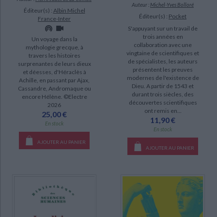
Auteur :
Michel-Yves Bolloré
Éditeur(s) :
Albin Michel
Éditeur(s) :
Pocket
France-Inter
S'appuyant sur un travail de
trois années en
Un voyage dans la
collaboration avec une
mythologie grecque, à
vingtaine de scientifiques et
travers les histoires
de spécialistes, les auteurs
surprenantes de leurs dieux
présentent les preuves
et déesses, d'Héraclès à
modernes de l'existence de
Achille, en passant par Ajax,
Dieu. A partir de 1543 et
Cassandre, Andromaque ou
durant trois siècles, des
encore Hélène. ©Electre
découvertes scientifiques
2026
ont remis en...
25,00 €
11,90 €
En stock
En stock
AJOUTER AU PANIER
AJOUTER AU PANIER