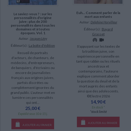
SUPPORT
Euh... Comment parler de la
Le saviez-vous ? : sur les
livre (707)
mort aux enfants
personnalités d'origine
juive : plus de 200
Auteur :
Delphine Horvilleur
IAD (116)
personnalités dans tous les
Éditeur(s) :
Bayard
domaines et à toutes
époques. Vol. 1
poche (104)
Grasset
Auteur :
Jacques Lévy
revue (26)
Éditeur(s) :
La boîte d'édition
S'appuyant sur les textes de
coffret (3)
la tradition juive, son
Recueil de portraits
expérience personnelle en
d'acteurs, de chanteurs, de
document-audio (1)
tant que rabbin ou les rituels
médecins, d'entrepreneurs,
ancestraux et
de banquiers, d'écrivains ou
contemporains, l'auteure
encore de journalistes
SÉRIE
explique comment aborder
français aux origines juives,
la question du deuil et de la
parfois discrètes ou
mort auprès des enfants
Le Kouzari : défense et illustration du judaïsme (3)
complètement ignorées du
ainsi que des adolescents.
grand public. L'auteur met en
Les mots de la prière (3)
©Electre 2026
lumière ces personnalités
14,90 €
qui ont...
Bérèchit (2)
En stock *
25,00 €
*stock limité
Etincelles de Manitou (2)
Expédié sous 10 à 15 j.
L'Evangile essénien de la paix (2)
AJOUTER AU PANIER
AJOUTER AU PANIER
CHARGEMENT...
L'inconscient de la Bible (2)