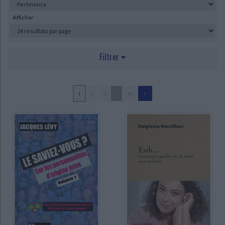
Ecologie - Environnement
Danse
Religions - Spiritualités
Bibliothèque de la Pléiade
Critique et histoire littéraire
Afficher
Histoire de France
Biographies historiques
Classiques scolaires
Littérature ancienne et médiévale
Histoire - Généralités
Histoire des pays
Littérature de voyage
Audio - Livres lus
Filtrer
Histoire ancienne
Géographie
Littérature en version originale
Humour
Culture scientifique
AUTEUR
1
2
3
...
40
Chalier, Catherine (19)
Hayoun, Maurice-Ruben (17)
Milewski, Jacky (15)
Editions Kéren Rabbi Israel (14)
Korsia, Haïm (14)
Petit-Ohayon, Patrick (14)
Eisenberg, Josy (13)
Nahman de Bratslaw (13)