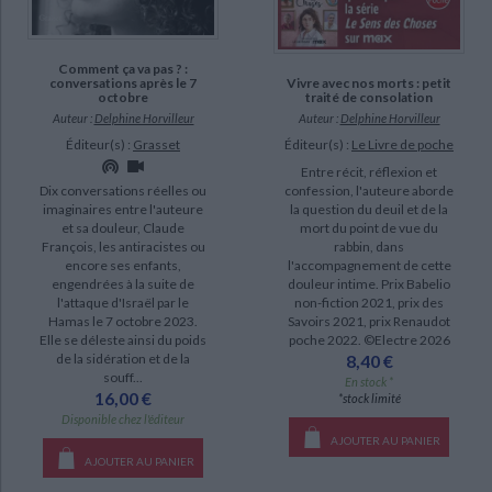
Comment ça va pas ? :
Vivre avec nos morts : petit
conversations après le 7
traité de consolation
octobre
Auteur :
Delphine Horvilleur
Auteur :
Delphine Horvilleur
Éditeur(s) :
Le Livre de poche
Éditeur(s) :
Grasset
Entre récit, réflexion et
confession, l'auteure aborde
Dix conversations réelles ou
la question du deuil et de la
imaginaires entre l'auteure
mort du point de vue du
et sa douleur, Claude
rabbin, dans
François, les antiracistes ou
l'accompagnement de cette
encore ses enfants,
douleur intime. Prix Babelio
engendrées à la suite de
non-fiction 2021, prix des
l'attaque d'Israël par le
Savoirs 2021, prix Renaudot
Hamas le 7 octobre 2023.
poche 2022. ©Electre 2026
Elle se déleste ainsi du poids
8,40 €
de la sidération et de la
souff...
En stock *
16,00 €
*stock limité
Disponible chez l'éditeur
AJOUTER AU PANIER
AJOUTER AU PANIER