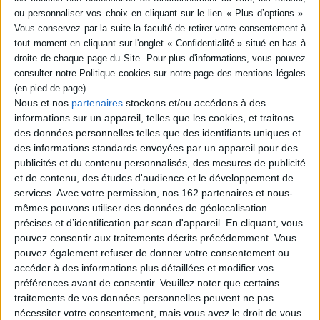
hassidique. L'autrice
copte, manuscrit
transmet ces interprétations
authentique, découvert en
autour d'un élan de vie au-
1970 lors de fouilles
delà de la souffrance, un
clandestines, a longtemps
accès à l'immémorial ouvert
été convoité, avant de
par la voix du personnage
parvenir à la Fondation
biblique. ©Ele...
Maecenas et à la Nation...
22,90 €
8,60 €
Nous et nos
partenaires
stockons et/ou accédons à des
Disponible chez l'éditeur
En stock *
informations sur un appareil, telles que les cookies, et traitons
*stock limité
AJOUTER AU PANIER
des données personnelles telles que des identifiants uniques et
des informations standards envoyées par un appareil pour des
AJOUTER AU PANIER
publicités et du contenu personnalisés, des mesures de publicité
et de contenu, des études d'audience et le développement de
services.
Avec votre permission, nos 162 partenaires et nous-
mêmes pouvons utiliser des données de géolocalisation
précises et d’identification par scan d'appareil. En cliquant, vous
pouvez consentir aux traitements décrits précédemment. Vous
pouvez également refuser de donner votre consentement ou
accéder à des informations plus détaillées et modifier vos
préférences avant de consentir.
Veuillez noter que certains
traitements de vos données personnelles peuvent ne pas
nécessiter votre consentement, mais vous avez le droit de vous