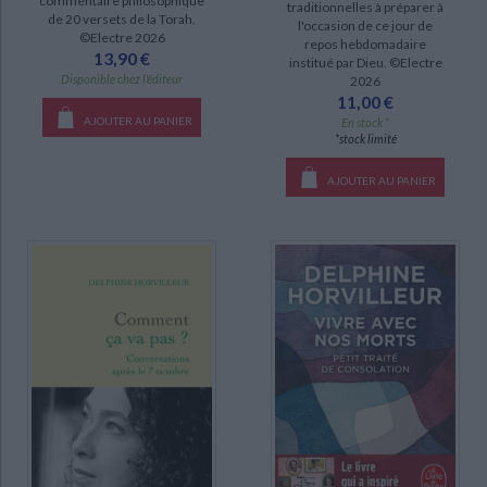
commentaire philosophique
traditionnelles à préparer à
de 20 versets de la Torah.
l'occasion de ce jour de
©Electre 2026
repos hebdomadaire
13,90 €
institué par Dieu. ©Electre
Disponible chez l'éditeur
2026
11,00 €
AJOUTER AU PANIER
En stock *
*stock limité
AJOUTER AU PANIER