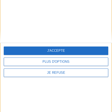
En stock *
*stock limité
AJOUTER AU PANIER
AJOUTER AU PANIER
J'ACCEPTE
PLUS D'OPTIONS
JE REFUSE
Judaïsmes : de l'hébraïsme
Ma vie avec Edmond Fleg
aux messianités juives
Auteur :
Haïm Korsia
Auteur :
Armand Abécassis