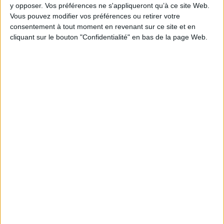
y opposer. Vos préférences ne s'appliqueront qu’à ce site Web.
Vous pouvez modifier vos préférences ou retirer votre
consentement à tout moment en revenant sur ce site et en
cliquant sur le bouton "Confidentialité" en bas de la page Web.
Kvetch ! : le yiddish ou L'art
La Lettre, chemin de vie : le
de se plaindre
symbolisme des lettres
hébraïques
Auteur :
Michael Wex
Auteur :
Annick de Souzenelle
Éditeur(s) :
L'Antilope
Éditeur(s) :
Albin Michel
Ce voyage au coeur de la
22,90 €
culture juive permet de
retracer ses origines, ses
Disponible chez l'éditeur
liens avec la religion, son
évolution à travers le temps.
AJOUTER AU PANIER
Sur un mode ironique,
l'auteur montre comment le
yiddish permet de se
lamenter sur tout : la nature,
l'humanité, le sexe, la
nourritu...
12,00 €
En stock *
*stock limité
AJOUTER AU PANIER