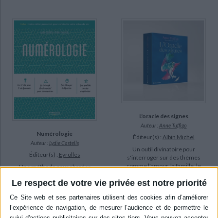
L'oracle des signes
Auteur :
Anne Tuffigo
Numérologie
Éditeur(s) :
Albin Michel
Auteur :
Lydie Castells
Un outil divinatoire pour
Éditeur(s) :
Eyrolles
s'interroger sur des thèmes
comme l'amour, la famille, le
Une méthode pour aborder
travail, la santé, l'argent et la
la numérologie de façon
Le respect de votre vie privée est notre priorité
spiritualité, décrypter les
dynamique et stratégique
messages symboliques des
afin de comprendre la
nombres et interpréter les
théorie des sept clés et de
signes envoyés par
donner un sens à sa vie.
l'Univers. ©Electre 2026
Avec des personnalités du