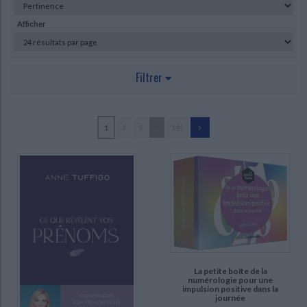
Ecologie - Environnement
Danse
Religions - Spiritualités
Bibliothèque de la Pléiade
Critique et histoire littéraire
Afficher
Histoire de France
Biographies historiques
Classiques scolaires
Littérature ancienne et médiévale
Histoire - Généralités
Histoire des pays
Littérature de voyage
Audio - Livres lus
Filtrer
Histoire ancienne
Géographie
Littérature en version originale
Humour
Culture scientifique
AUTEUR
1
2
3
...
141
Virtue, Doreen (29)
Silvestre, Colette (24)
Antolin, Marie-Noëlle (23)
Studio RGE (22)
Feres, Charlène (21)
Cerf, Isabelle (20)
Fairchild, Alana (20)
La petite boîte de la
numérologie pour une
Iger, Emmanuelle (20)
impulsion positive dans la
journée