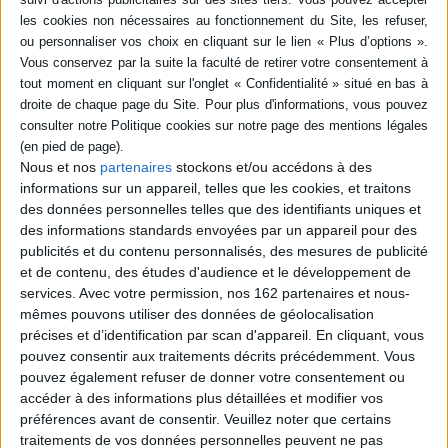
29,90 €
monde politique ou culturel
en exemples. Un cahier à
En stock *
remplir de ses propres
*stock limité
caractéristiques...
24,00 €
AJOUTER AU PANIER
En stock *
*stock limité
AJOUTER AU PANIER
Nous et nos
partenaires
stockons et/ou accédons à des
informations sur un appareil, telles que les cookies, et traitons
des données personnelles telles que des identifiants uniques et
des informations standards envoyées par un appareil pour des
publicités et du contenu personnalisés, des mesures de publicité
et de contenu, des études d'audience et le développement de
services.
Avec votre permission, nos 162 partenaires et nous-
mêmes pouvons utiliser des données de géolocalisation
précises et d’identification par scan d'appareil. En cliquant, vous
pouvez consentir aux traitements décrits précédemment. Vous
pouvez également refuser de donner votre consentement ou
accéder à des informations plus détaillées et modifier vos
préférences avant de consentir.
Veuillez noter que certains
traitements de vos données personnelles peuvent ne pas