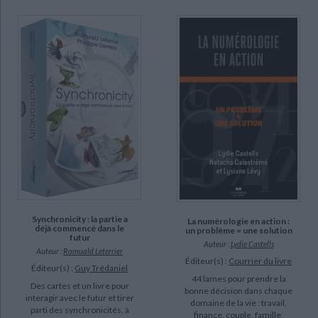
CHARGEMENT...
Guide pratique (3)
La bible des cristaux (3)
DISPONIBILITÉ
epuise (4863)
disponible (3373)
manquant (184)
a-paraitre (106)
Synchronicity : la partie a
La numérologie en action :
déjà commencé dans le
un problème = une solution
futur
Auteur :
Lydie Castells
Auteur :
Romuald Leterrier
Éditeur(s) :
Courrier du livre
Éditeur(s) :
Guy Trédaniel
44 lames pour prendre la
Des cartes et un livre pour
bonne décision dans chaque
interagir avec le futur et tirer
domaine de la vie : travail,
parti des synchronicités, à
finance, couple, famille,