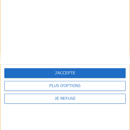
AJOUTER AU PANIER
J'ACCEPTE
PLUS D'OPTIONS
JE REFUSE
L'oracle du destin
Power wish : réalisez vos
Auteur :
Amélie Fiol
souhaits grâce aux pouvoirs
Éditeur(s) :
Good mood
de la Lune
dealer by Exergue
Auteur :
Keiko