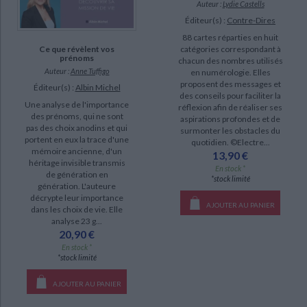
Auteur :
Lydie Castells
SUPPORT
Éditeur(s) :
Contre-Dires
88 cartes réparties en huit
coffret (1559)
catégories correspondant à
Ce que révèlent vos
prénoms
livre (1513)
chacun des nombres utilisés
Auteur :
Anne Tuffigo
en numérologie. Elles
IAD (159)
proposent des messages et
Éditeur(s) :
Albin Michel
des conseils pour faciliter la
poche (126)
Une analyse de l'importance
réflexion afin de réaliser ses
des prénoms, qui ne sont
aspirations profondes et de
papeterie (1)
pas des choix anodins et qui
surmonter les obstacles du
portent en eux la trace d'une
revue (1)
quotidien. ©Electre...
mémoire ancienne, d'un
13,90 €
héritage invisible transmis
En stock *
de génération en
SÉRIE
*stock limité
génération. L'auteure
décrypte leur importance
Apprendre l'astrologie (6)
AJOUTER AU PANIER
dans les choix de vie. Elle
analyse 23 g...
Les couleurs du zodiaque (6)
20,90 €
Nostradamus, Centurie I décodée (5)
En stock *
*stock limité
Le diagramme du septénaire (4)
Les horoscopes magnétiques d'Isa (4)
AJOUTER AU PANIER
Galdarbok, la voix des 24 runes (3)