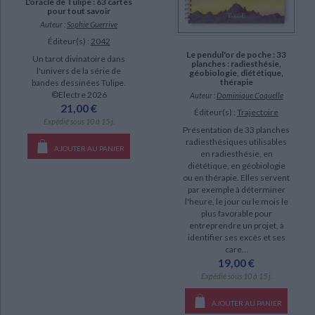
L'oracle de Tulipe : 63 cartes
pour tout savoir
Auteur :
Sophie Guerrive
Éditeur(s) :
2042
Le pendul'or de poche : 33
Un tarot divinatoire dans
planches : radiesthésie,
l'univers de la série de
géobiologie, diététique,
thérapie
bandes dessinées Tulipe.
©Electre 2026
Auteur :
Dominique Coquelle
21,00 €
Éditeur(s) :
Trajectoire
Expédié sous 10 à 15 j.
Présentation de 33 planches
radiesthésiques utilisables
AJOUTER AU PANIER
en radiesthésie, en
diététique, en géobiologie
ou en thérapie. Elles servent
par exemple à déterminer
l'heure, le jour ou le mois le
plus favorable pour
entreprendre un projet, à
identifier ses excès et ses
care...
19,00 €
Expédié sous 10 à 15 j.
AJOUTER AU PANIER