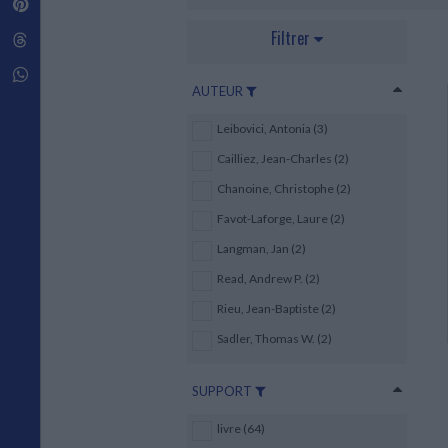
Pinterest
Techniques de construction
SCIENCE FICTION ET FANTASY
Vie familiale
Disciplines paramédicales
Matériaux de l’architecture
Filtrer
Littérature SF et Fantasy
Threads
Ouvrages Généraux
Urbanisme
SOCIOLOGIE
Sociologie générale
Whatsapp
AUTEUR
Travail social
Santé et société
Leibovici, Antonia (3)
ETHNOLOGIE
Cailliez, Jean-Charles (2)
Anthropologie
Chanoine, Christophe (2)
Ethnologie par pays
Favot-Laforge, Laure (2)
Langman, Jan (2)
Read, Andrew P. (2)
Rieu, Jean-Baptiste (2)
Sadler, Thomas W. (2)
SUPPORT
livre (64)