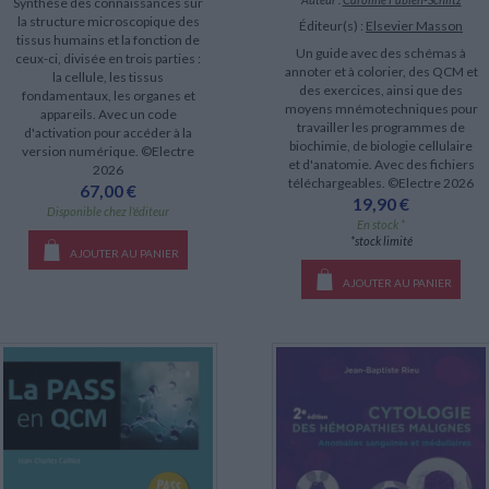
Synthèse des connaissances sur
la structure microscopique des
Éditeur(s) :
Elsevier Masson
tissus humains et la fonction de
Un guide avec des schémas à
ceux-ci, divisée en trois parties :
annoter et à colorier, des QCM et
la cellule, les tissus
des exercices, ainsi que des
fondamentaux, les organes et
moyens mnémotechniques pour
appareils. Avec un code
travailler les programmes de
d'activation pour accéder à la
biochimie, de biologie cellulaire
version numérique. ©Electre
et d'anatomie. Avec des fichiers
2026
téléchargeables. ©Electre 2026
67,00 €
19,90 €
Disponible chez l'éditeur
En stock *
*stock limité
AJOUTER AU PANIER
AJOUTER AU PANIER