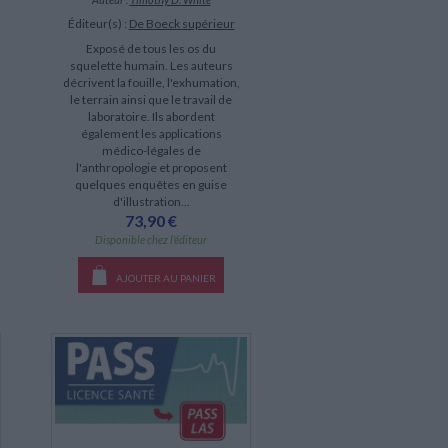
Éditeur(s) :
De Boeck supérieur
Exposé de tous les os du
squelette humain. Les auteurs
décrivent la fouille, l'exhumation,
le terrain ainsi que le travail de
laboratoire. Ils abordent
également les applications
médico-légales de
l'anthropologie et proposent
quelques enquêtes en guise
d'illustration...
73,90 €
Disponible chez l'éditeur
AJOUTER AU PANIER