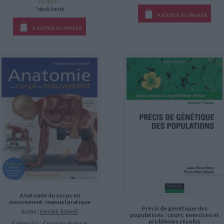
En stock *
*stock limité
AJOUTER AU PANIER
AJOUTER AU PANIER
Anatomie du corps en
mouvement : manuel pratique
Précis de génétique des
Auteur :
Ken W.S. Ashwell
populations : cours, exercices et
problèmes résolus
Éditeur(s) :
Courrier du livre