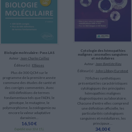
Cytologie des hémopathies
Biologie moléculaire : Pass LAS
malignes : anomalies sanguines
et médullaires
Auteur :
Jean-Charles Cailliez
Auteur :
Jean-Baptiste Rieu
Éditeur(s) :
Ellipses
Éditeur(s) :
John Libbey Eurotext
Plus de 300 QCM sur le
programme de la première année
70 fiches synthétiques
commune des études de santé et
présentant les caractéristiques
des corrigés commentés. Avec
cytologiques des principales
600 définitions de termes
hémopathies malignes
fondamentaux tels que l'ADN, le
diagnostiquées au laboratoire.
génotype, le mutagène, le
Chacune d'entre elles comprend
polymorphisme, la zoïdogamie ou
une définition officielle, les
encore la valeur adaptative
particularités cytologiques
darwinien...
sanguines et médullaires, les
16,50 €
principaux ...
34,00 €
Expédié sous 10 à 15 j.