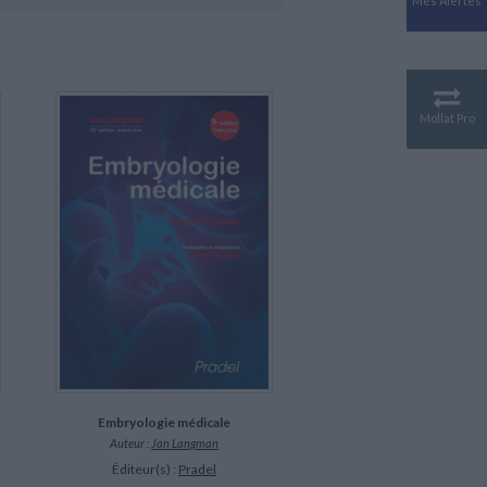
Mes Alertes
Antiquité
Mythologies
GÉOGRAPHIE
Géographie - Démographie -
Territoire
Mollat Pro
CULTURE SCIENTIFIQUE
Essais scientifique
Astronomie
Embryologie médicale
Auteur :
Jan Langman
Éditeur(s) :
Pradel