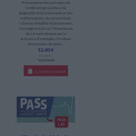
Présentation des principes de
l'embryologie à la base du
diagnostic et de la prévention des
malformations. Associant texte,
schémas détaillés et documents,
l'ouvrage insiste sur l'importance
du versant clinique par la
présence d'exemples résultant
d'anomalies du déve...
52,00 €
En stock *
*stock limité
AJOUTER AU PANIER