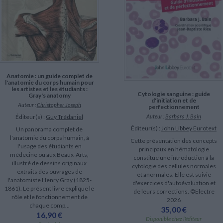
Anatomie : un guide complet de
l'anatomie du corps humain pour
les artistes et les étudiants :
Cytologie sanguine : guide
Gray's anatomy
d'initiation et de
Auteur :
Christopher Joseph
perfectionnement
Éditeur(s) :
Guy Trédaniel
Auteur :
Barbara J. Bain
Éditeur(s) :
John Libbey Eurotext
Un panorama complet de
l'anatomie du corps humain, à
Cette présentation des concepts
l'usage des étudiants en
principaux en hématologie
médecine ou aux Beaux-Arts,
constitue une introduction à la
illustré de dessins originaux
cytologie des cellules normales
extraits des ouvrages de
et anormales. Elle est suivie
l'anatomiste Henry Gray (1825-
d'exercices d'autoévaluation et
1861). Le présent livre explique le
de leurs corrections. ©Electre
rôle et le fonctionnement de
2026
chaque comp...
35,00 €
16,90 €
Disponible chez l'éditeur