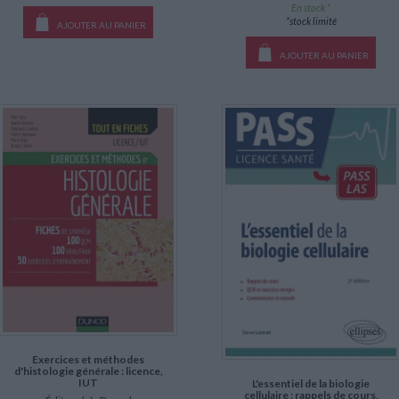
En stock *
*stock limité
AJOUTER AU PANIER
AJOUTER AU PANIER
Exercices et méthodes
d'histologie générale : licence,
IUT
L'essentiel de la biologie
cellulaire : rappels de cours,