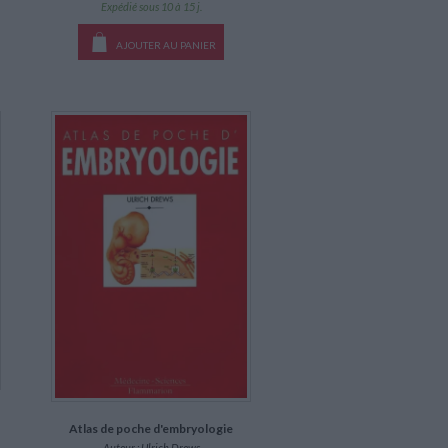
Expédié sous 10 à 15 j.
AJOUTER AU PANIER
Atlas de poche d'embryologie
Auteur :
Ulrich Drews