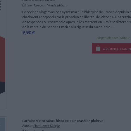
Éditeur :
Nouveau Monde éditions
Le récit de vingt évasions ayant marqué l'histoire de France depuis l
châtiments corporels par la privation de liberté, de Vicocq à A. Sarrazi
désespérées ou rocambolesques, elles mettent en lumière différentes
de la morale du Second Empire à la rigueur du XXe siècle...
9,90 €
Disponible chez l'éditeur
AJOUTER AU PANIE
L'affaire Air cocaïne : histoire d'un crash en plein vol
Auteur :
Pierre-Marc Dreyfus