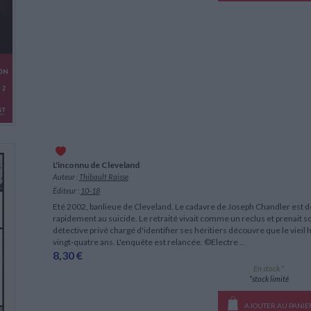
L'inconnu de Cleveland
Auteur :
Thibault Raisse
Éditeur :
10-18
Eté 2002, banlieue de Cleveland. Le cadavre de Joseph Chandler est dé
rapidement au suicide. Le retraité vivait comme un reclus et prenait s
détective privé chargé d'identifier ses héritiers découvre que le vieil
vingt-quatre ans. L'enquête est relancée. ©Electre ...
8,30 €
En stock *
*stock limité
AJOUTER AU PANIE