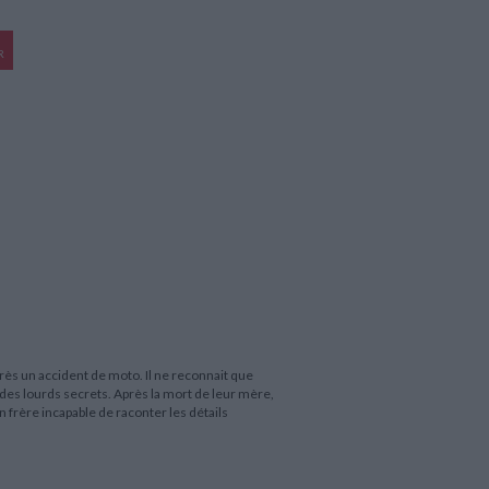
R
ès un accident de moto. Il ne reconnait que
 des lourds secrets. Après la mort de leur mère,
n frère incapable de raconter les détails