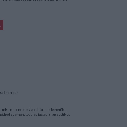
R
 à l'horreur
mis en scène dans la célèbre série Netflix,
 méthodiquement tous les facteurs susceptibles