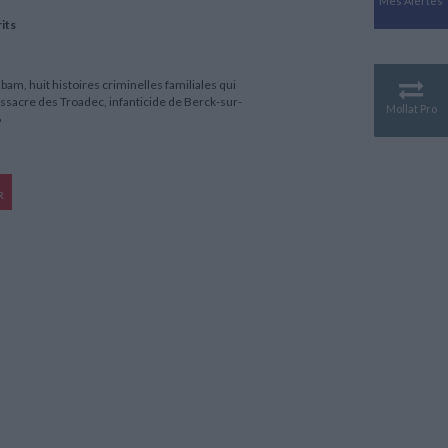
Mes Alertes
Antiquité
its
Mythologies
GÉOGRAPHIE
Géographie - Démographie -
am, huit histoires criminelles familiales qui
Territoire
ssacre des Troadec, infanticide de Berck-sur-
Mollat Pro
6
CULTURE SCIENTIFIQUE
Essais scientifique
Astronomie
R