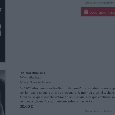
Disponible chez l'éditeur
AJOUTER AU PANIE
Dis-moi qui je suis
Auteur :
Alex Lewis
Éditeur :
Nouvelles Sources
En 1982, Alex Lewis se réveille amnésique d'un coma de trois mois apr
son jumeau, Marcus, qui l'aide à recouvrer la mémoire, en lui cachant
Alex réalise qu'ils ont été victimes d'abus sexuels, ce que confirme so
pendant vingt ans. Alex part en quête de son passé. ©...
20,00 €
Disponible chez l'éditeur