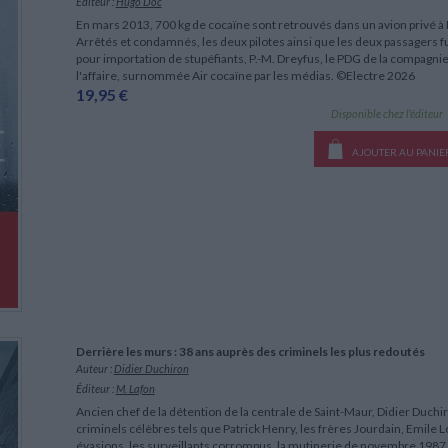
Éditeur :
Hugo Doc
En mars 2013, 700 kg de cocaïne sont retrouvés dans un avion privé à
Arrêtés et condamnés, les deux pilotes ainsi que les deux passagers 
pour importation de stupéfiants, P.-M. Dreyfus, le PDG de la compagni
l'affaire, surnommée Air cocaïne par les médias. ©Electre 2026
19,95 €
Disponible chez l'éditeur
AJOUTER AU PANIE
Derrière les murs : 38 ans auprès des criminels les plus redoutés
Auteur :
Didier Duchiron
Éditeur :
M. Lafon
Ancien chef de la détention de la centrale de Saint-Maur, Didier Duc
criminels célèbres tels que Patrick Henry, les frères Jourdain, Emile Lo
évasions, les surveillants corrompus, la mutinerie de novembre 1987, l