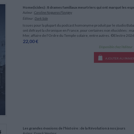
LITTÉRATURE DE VOYAGE
Dictionnaires Français
Histoire moderne
Relations et politiques
Home(icides) : 8 drames familiaux meurtriers qui ont marqué les espr
internationales
Dictionnaires Bilingues
Récits des voyageurs et des
Histoire contemporaine
Auteur :
Caroline Nogueras Flavigny
explorateurs
Sécurité nationale - Défense
Langues universitaires -
BIOGRAPHIES HISTORIQUES
Éditeur :
Dark Side
Dictionnaires et méthodes
ECOLOGIE - ENVIRONNEMENT
Biographies historiques
Issues pour la plupart du podcast homonyme produit par le studio Babab
Méthodes Langues Grand public
ont défrayé la chronique en France, pour certaines non élucidées : ma
Ecologie
Français langues étrangères
HISTOIRE - GÉNÉRALITÉS
Mer, affaire de l'Ordre du Temple solaire, entre autres. ©Electre 202
22,00 €
Historiographie
Disponible chez l'éditeur
Etudes historiques
Généalogie - Héraldique
AJOUTER AU PANIE
Franc-maçonnerie
CHARGEMENT...
Les grandes évasions de l'histoire : de la Révolution à nos jours
Auteur :
Franck Sénateur