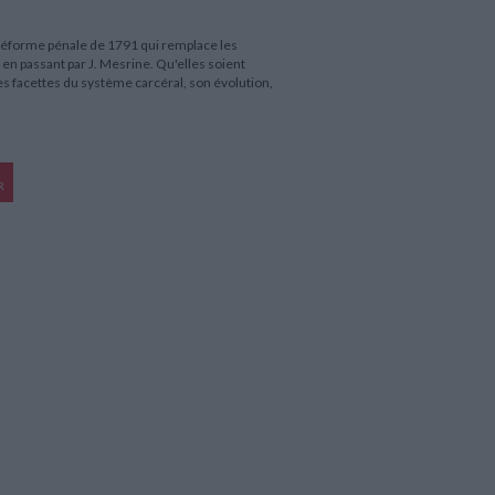
a réforme pénale de 1791 qui remplace les
n en passant par J. Mesrine. Qu'elles soient
 facettes du système carcéral, son évolution,
R