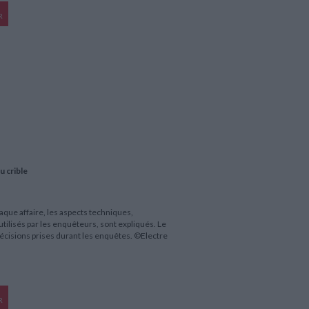
R
u crible
aque affaire, les aspects techniques,
tilisés par les enquêteurs, sont expliqués. Le
écisions prises durant les enquêtes. ©Electre
R