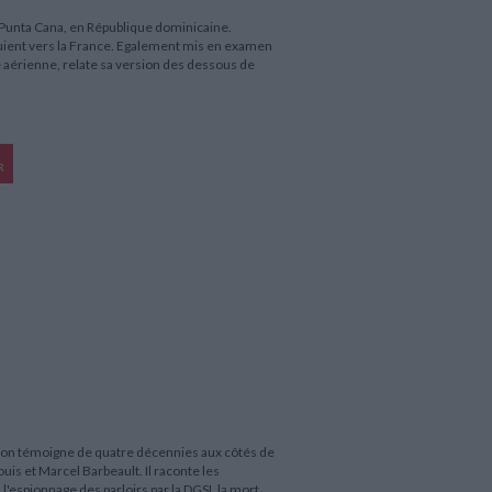
 Punta Cana, en République dominicaine.
fuient vers la France. Egalement mis en examen
e aérienne, relate sa version des dessous de
R
hiron témoigne de quatre décennies aux côtés de
uis et Marcel Barbeault. Il raconte les
'espionnage des parloirs par la DGSI, la mort