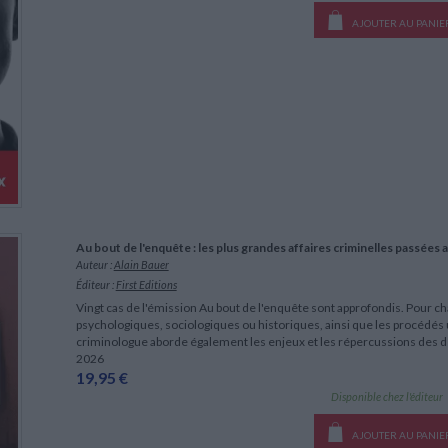
AJOUTER AU PANIE
Au bout de l'enquête : les plus grandes affaires criminelles passées a
Auteur :
Alain Bauer
Éditeur :
First Editions
Vingt cas de l'émission Au bout de l'enquête sont approfondis. Pour ch
psychologiques, sociologiques ou historiques, ainsi que les procédés u
criminologue aborde également les enjeux et les répercussions des d
2026
19,95 €
Disponible chez l'éditeur
AJOUTER AU PANIE