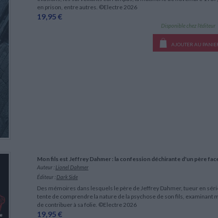
en prison, entre autres. ©Electre 2026
19,95 €
Disponible chez l'éditeur
AJOUTER AU PANIE
Mon fils est Jeffrey Dahmer : la confession déchirante d'un père face
Auteur :
Lionel Dahmer
Éditeur :
Dark Side
Des mémoires dans lesquels le père de Jeffrey Dahmer, tueur en série 
tente de comprendre la nature de la psychose de son fils, examinant
de contribuer à sa folie. ©Electre 2026
19,95 €