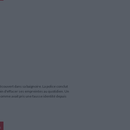
couvert dans sa baignoire. La police conclut
oin d'effacer ses empreintes au quotidien. Un
 homme avait pris une fausse identité depuis
R