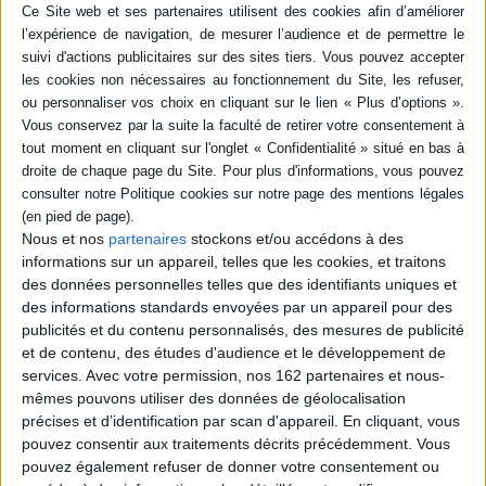
charbon, transie. Il ne croit pas la mère
supérieure qui lui affirme que ce n'est qu'un
jeu. ©Electre 2026
7,20 €
En stock *
*stock limité
AJOUTER AU PANIER
Où vivaient les gens heureux
Nous et nos
partenaires
stockons et/ou accédons à des
Auteur :
Joyce Maynard
informations sur un appareil, telles que les cookies, et traitons
Éditeur :
10-18
des données personnelles telles que des identifiants uniques et
Dans le New Hampshire au début des années
des informations standards envoyées par un appareil pour des
1970, Eleanor et Cam se rencontrent à un salon
publicités et du contenu personnalisés, des mesures de publicité
d'artisanat. Rapidement, ils s'installent
et de contenu, des études d'audience et le développement de
ensemble dans la ferme d'Eleanor où ils
fondent une famille. La taciturne Alison,
services.
Avec votre permission, nos 162 partenaires et nous-
l'optimiste Ursula et le doux Toby font la fierté
mêmes pouvons utiliser des données de géolocalisation
de leurs parents. Ce bonheur familial vole en
précises et d’identification par scan d'appareil. En cliquant, vous
éclats le jour où un terrible accident survient.
pouvez consentir aux traitements décrits précédemment. Vous
Grand prix de littérature américaine 20...
10,40 €
pouvez également refuser de donner votre consentement ou
En stock *