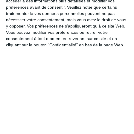
accéder à des informations plus détaillées et modifier vos
*stock limité
préférences avant de consentir.
Veuillez noter que certains
traitements de vos données personnelles peuvent ne pas
AJOUTER AU PANIER
nécessiter votre consentement, mais vous avez le droit de vous
y opposer. Vos préférences ne s'appliqueront qu’à ce site Web.
Vous pouvez modifier vos préférences ou retirer votre
consentement à tout moment en revenant sur ce site et en
Vie de Gérard Fulmard
Auteur :
Jean Echenoz
cliquant sur le bouton "Confidentialité" en bas de la page Web.
Éditeur :
Minuit
Après des expériences diverses mais
infructueuses, Gérard Fulmard débute une
carrière d'homme de main dans un parti
politique mineur, lieu de passions et de
complots. ©Electre 2026
8,50 €
En stock
AJOUTER AU PANIER
Découvrez nos Newsletters Mollat !
JE M'INSCRIS