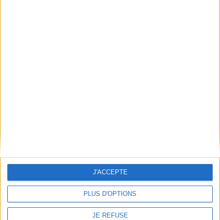
garçon attendu se présente
méprise le nouveau roi, est
sous les traits d'une fillette...
entraîné malgré lui dans
35,00 €
l'inti...
18,50 €
En stock
En stock
AJOUTER AU PANIER
AJOUTER AU PANIER
J'ACCEPTE
PLUS D'OPTIONS
La maison des feuilles : par
Zampano, avec une
Coffret Blackwater
introduction et des notes
JE REFUSE
Auteur :
Michael McDowell