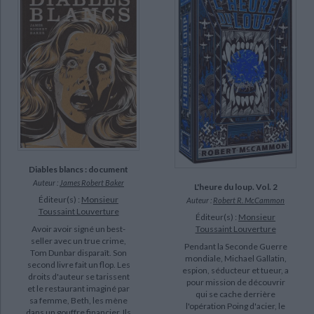
Diables blancs : document
Auteur :
James Robert Baker
L'heure du loup. Vol. 2
Éditeur(s) :
Monsieur
Auteur :
Robert R. McCammon
Toussaint Louverture
Éditeur(s) :
Monsieur
Toussaint Louverture
Avoir avoir signé un best-
seller avec un true crime,
Pendant la Seconde Guerre
Tom Dunbar disparaît. Son
mondiale, Michael Gallatin,
second livre fait un flop. Les
espion, séducteur et tueur, a
droits d'auteur se tarissent
pour mission de découvrir
et le restaurant imaginé par
qui se cache derrière
sa femme, Beth, les mène
l'opération Poing d'acier, le
dans un gouffre financier. Ils