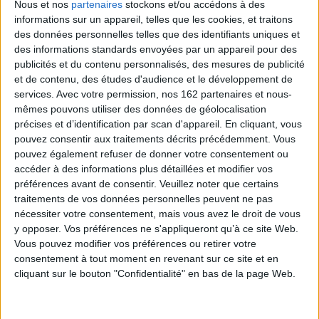
Nous et nos
partenaires
stockons et/ou accédons à des
informations sur un appareil, telles que les cookies, et traitons
des données personnelles telles que des identifiants uniques et
des informations standards envoyées par un appareil pour des
publicités et du contenu personnalisés, des mesures de publicité
et de contenu, des études d'audience et le développement de
services.
Avec votre permission, nos 162 partenaires et nous-
mêmes pouvons utiliser des données de géolocalisation
précises et d’identification par scan d'appareil. En cliquant, vous
pouvez consentir aux traitements décrits précédemment. Vous
pouvez également refuser de donner votre consentement ou
accéder à des informations plus détaillées et modifier vos
préférences avant de consentir.
Veuillez noter que certains
Blackwater : l'intégrale
traitements de vos données personnelles peuvent ne pas
Auteur :
Michael McDowell
Le voleur de la reine. Vol. 1.
nécessiter votre consentement, mais vous avez le droit de vous
Le voleur
Éditeur(s) :
Monsieur
Auteur :
Megan Whalen Turner
y opposer. Vos préférences ne s'appliqueront qu’à ce site Web.
Toussaint Louverture
Vous pouvez modifier vos préférences ou retirer votre
Éditeur(s) :
Monsieur
Une inondation frappe
Toussaint Louverture
consentement à tout moment en revenant sur ce site et en
Perdido, en Alabama. Elinor
cliquant sur le bouton "Confidentialité" en bas de la page Web.
Dammert, une nouvelle
arrivante mystérieuse au
Sur une péninsule en proie à
passé trouble, semble
des tensions politiques
partager un lien secret avec
entre trois royaumes,