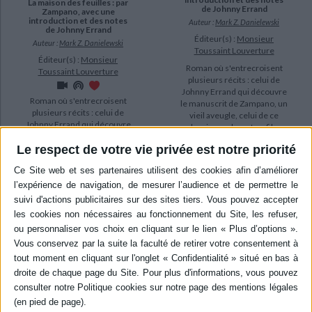
La maison des feuilles : par
de Johnny Errand
Zampano, avec une
introduction et des notes
Auteur :
Mark Z. Danielewski
de Johnny Errand
Éditeur(s) :
Monsieur
Auteur :
Mark Z. Danielewski
Toussaint Louverture
Éditeur(s) :
Monsieur
Roman où s'entrecroisent
Toussaint Louverture
plusieurs récits : celui de
Johnny Errand qui découvre
Roman où s'entrecroisent
le manuscrit de Zampano, un
plusieurs récits : celui de
vieil aveugle, celui de ce
Johnny Errand qui découvre
dernier analysant un film
le manuscrit de Zampano, un
amateur culte, le Navidson
Le respect de votre vie privée est notre priorité
vieil aveugle, celui de ce
Record, et celui du film lui-
dernier analysant un film
même. Au centre de tous
amateur culte, le Navidson
ces récits, une maison, ce...
Record, et celui du film lui-
34,90 €
même. Au centre de tous
Expédié sous 10 à 15 j.
ces récits, une maison, ce...
29,50 €
AJOUTER AU PANIER
Expédié sous 10 à 15 j.
AJOUTER AU PANIER