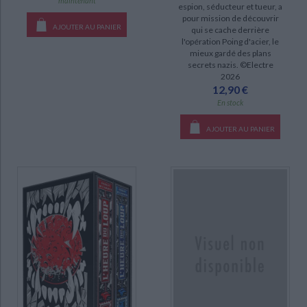
maintenant
espion, séducteur et tueur, a
SÉRIE
pour mission de découvrir
AJOUTER AU PANIER
qui se cache derrière
Blackwater : l'épique saga de la famille Caskey (6)
l'opération Poing d'acier, le
mieux gardé des plans
Moi, ce que j'aime, c'est les monstres (4)
secrets nazis. ©Electre
2026
La maison dans laquelle (3)
12,90 €
Le voleur de la reine (3)
En stock
Mind MGMT : rapport d'opération (3)
AJOUTER AU PANIER
Emily (2)
L'heure du loup (2)
Swan song (2)
DISPONIBILITÉ
disponible (96)
CHARGEMENT...
epuise (29)
manquant (14)
a-paraitre (7)