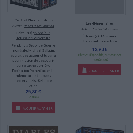
Coffret L'heure du loup
Les élémentaires
Auteur :
Robert R. McCammon
Auteur :
Michael McDowell
Éditeur(s) :
Monsieur
Éditeur(s) :
Monsieur
Toussaint Louverture
Toussaint Louverture
Pendant la Seconde Guerre
12,90 €
mondiale, Michael Gallatin,
Bientôt disponible, commandez
espion, séducteur et tueur, a
maintenant
pour mission de découvrir
qui se cache derrière
l'opération Poing d'acier, le
AJOUTER AU PANIER
mieux gardé des plans
secrets nazis. ©Electre
2026
25,80 €
En stock
AJOUTER AU PANIER