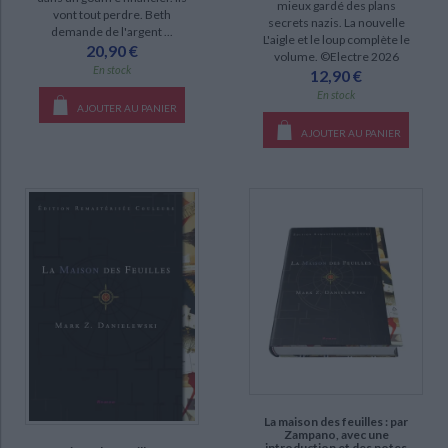
mieux gardé des plans
vont tout perdre. Beth
secrets nazis. La nouvelle
demande de l'argent ...
L'aigle et le loup complète le
20,90 €
volume. ©Electre 2026
En stock
12,90 €
En stock
AJOUTER AU PANIER
AJOUTER AU PANIER
La maison des feuilles : par
Zampano, avec une
introduction et des notes