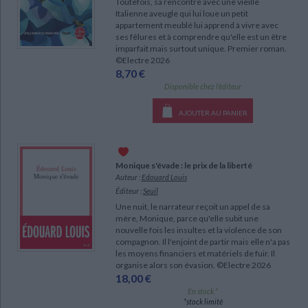
Toutefois, sa rencontre avec une vieille
Italienne aveugle qui lui loue un petit
appartement meublé lui apprend à vivre avec
ses fêlures et à comprendre qu'elle est un être
imparfait mais surtout unique. Premier roman.
©Electre 2026
8,70 €
Disponible chez l'éditeur
AJOUTER AU PANIER
Monique s'évade : le prix de la liberté
Auteur :
Edouard Louis
Éditeur :
Seuil
Une nuit, le narrateur reçoit un appel de sa
mère, Monique, parce qu'elle subit une
nouvelle fois les insultes et la violence de son
compagnon. Il l'enjoint de partir mais elle n'a pas
les moyens financiers et matériels de fuir. Il
organise alors son évasion. ©Electre 2026
18,00 €
En stock *
*stock limité