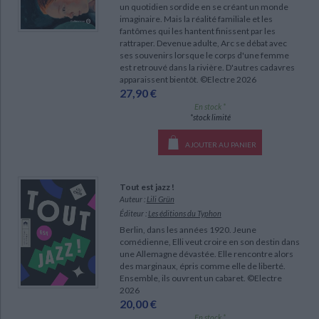
un quotidien sordide en se créant un monde
imaginaire. Mais la réalité familiale et les
fantômes qui les hantent finissent par les
rattraper. Devenue adulte, Arc se débat avec
ses souvenirs lorsque le corps d'une femme
est retrouvé dans la rivière. D'autres cadavres
apparaissent bientôt. ©Electre 2026
27,90 €
En stock *
*stock limité
AJOUTER AU PANIER
Tout est jazz !
Auteur :
Lili Grün
Éditeur :
Les éditions du Typhon
Berlin, dans les années 1920. Jeune
comédienne, Elli veut croire en son destin dans
une Allemagne dévastée. Elle rencontre alors
des marginaux, épris comme elle de liberté.
Ensemble, ils ouvrent un cabaret. ©Electre
2026
20,00 €
En stock *