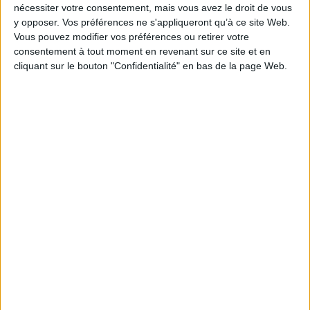
En stock *
nécessiter votre consentement, mais vous avez le droit de vous
*stock limité
y opposer. Vos préférences ne s'appliqueront qu’à ce site Web.
Vous pouvez modifier vos préférences ou retirer votre
AJOUTER AU PANIER
consentement à tout moment en revenant sur ce site et en
cliquant sur le bouton "Confidentialité" en bas de la page Web.
Le cas Malaussène. Vol. 2. Terminus
Malaussène
Auteur :
Daniel Pennac
Éditeur :
Gallimard
Cet ultime opus reprend les protagonistes de la
série Le cas Malaussène : la tribu Malaussène,
la reine Zabo, quelques policiers, Verdun
Malaussène devenue juge d'instruction et
Pépère, qui prend une place centrale. ©Electre
2026
10,00 €
En stock *
*stock limité
AJOUTER AU PANIER
Poubelle