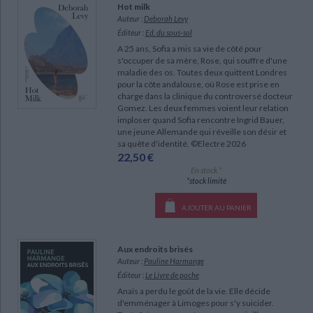
Hot milk
Auteur :
Deborah Levy
Éditeur :
Ed. du sous-sol
A 25 ans, Sofia a mis sa vie de côté pour
s'occuper de sa mère, Rose, qui souffre d'une
maladie des os. Toutes deux quittent Londres
pour la côte andalouse, où Rose est prise en
charge dans la clinique du controversé docteur
Gomez. Les deux femmes voient leur relation
imploser quand Sofia rencontre Ingrid Bauer,
une jeune Allemande qui réveille son désir et
sa quête d'identité. ©Electre 2026
22,50 €
En stock *
*stock limité
AJOUTER AU PANIER
Aux endroits brisés
Auteur :
Pauline Harmange
Éditeur :
Le Livre de poche
Anaïs a perdu le goût de la vie. Elle décide
d'emménager à Limoges pour s'y suicider.