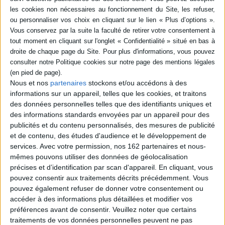
guerres. Né dans une famille juive de
Constantine, il est très tôt consacré champion
de France, champion d'Europe, champion du
monde et sélectionné pour les JO de Berlin en
1936 et ceux de Londres en 1948. Dans
l'intervalle, il est interné dans les camps
d'Auschwitz et de Buchenwald. ©Electre 2026
9,50 €
En stock
Nous et nos
partenaires
stockons et/ou accédons à des
informations sur un appareil, telles que les cookies, et traitons
AJOUTER AU PANIER
des données personnelles telles que des identifiants uniques et
des informations standards envoyées par un appareil pour des
publicités et du contenu personnalisés, des mesures de publicité
Troubles
et de contenu, des études d'audience et le développement de
Auteur :
Louise Kennedy
services.
Avec votre permission, nos 162 partenaires et nous-
Éditeur :
Gallimard
mêmes pouvons utiliser des données de géolocalisation
1975, banlieue de Belfast. La jeune Cushla
enseigne dans une école paroissiale. Le soir,
précises et d’identification par scan d'appareil. En cliquant, vous
elle travaille dans le pub familial. Un jour, elle
pouvez consentir aux traitements décrits précédemment. Vous
rencontre Michael, un avocat connu pour
pouvez également refuser de donner votre consentement ou
défendre des membres de l'IRA. Bien qu'il soit
accéder à des informations plus détaillées et modifier vos
protestant, marié et plus âgé qu'elle, Cushla est
attirée par lui. Premier roman. ©Electre 2026
préférences avant de consentir.
Veuillez noter que certains
10,50 €
traitements de vos données personnelles peuvent ne pas