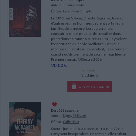
Ecologie - Environnement
Danse
Religions - Spiritualités
Auteur :
Bibiana Candia
Bibliothèque de la Pléiade
Critique et histoire littéraire
Éditeur :
Les éditions du Typhon
Histoire de France
Biographies historiques
Classiques scolaires
En 1853, en Galicie, Oreste, Bigorne, José et
Littérature ancienne et médiévale
d'autres jeunes hommes veulent sortir leurs
Histoire - Généralités
Histoire des pays
familles de la misère. Lorsqu'un ancien
Littérature de voyage
Audio - Livres lus
compatriote leur propose de travailler dans les
Histoire ancienne
Géographie
plantations de canne à sucre à Cuba, ils y voient
Littérature en version originale
Humour
l'opportunité d'une vie meilleure. Dès leur
Culture scientifique
montée sur le bateau, cependant, ils se rendent
compte qu'ils viennent de sacrifier leur liberté.
Premier roman. ©Electre 2026
20,00 €
En stock *
*stock limité
AJOUTER AU PANIER
Du côté sauvage
Auteur :
Tiffany McDaniel
Éditeur :
Gallmeister
Soeurs jumelles à la chevelure rousse, Arc et
Daffy sont inséparables. Ensemble, elles fuient