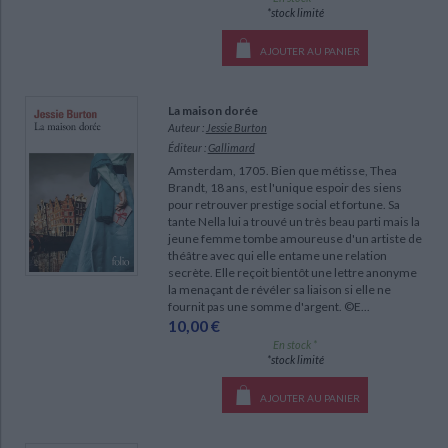
CHARGEMENT...
*stock limité
AJOUTER AU PANIER
La maison dorée
Auteur :
Jessie Burton
Éditeur :
Gallimard
Amsterdam, 1705. Bien que métisse, Thea
Brandt, 18 ans, est l'unique espoir des siens
pour retrouver prestige social et fortune. Sa
tante Nella lui a trouvé un très beau parti mais la
jeune femme tombe amoureuse d'un artiste de
théâtre avec qui elle entame une relation
secrète. Elle reçoit bientôt une lettre anonyme
la menaçant de révéler sa liaison si elle ne
fournit pas une somme d'argent. ©E...
10,00 €
En stock *
*stock limité
AJOUTER AU PANIER