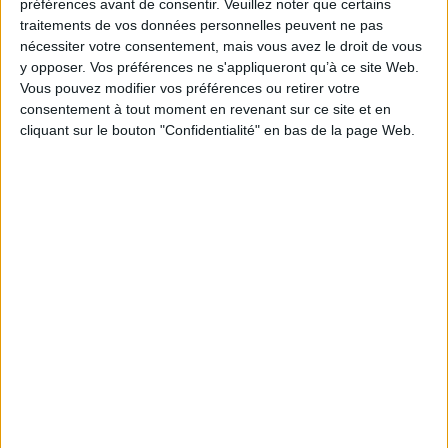
préférences avant de consentir.
Veuillez noter que certains
Éditeur :
Bayard Jeunesse
traitements de vos données personnelles peuvent ne pas
Renouant avec la tradition orale, l'auteur
nécessiter votre consentement, mais vous avez le droit de vous
présente les épisodes fondateurs de la
y opposer. Vos préférences ne s'appliqueront qu’à ce site Web.
mythologie grecque en prenant le parti des
Vous pouvez modifier vos préférences ou retirer votre
émotions et des passions. Chaque épisode est
conçu individuellement mais laisse planer le
consentement à tout moment en revenant sur ce site et en
suspense sur la suite des aventures d'Hermès,
cliquant sur le bouton "Confidentialité" en bas de la page Web.
naviguant dans l'Olympe à la découverte des
colères ou des amours des dieux. Le CD
contient l'histoire lue par l'auteure. ©Electre
2026
25,90 €
Disponible chez l'éditeur
AJOUTER AU PANIER
Découvrez nos Newsletters Mollat !
JE M'INSCRIS
Informations pratiques