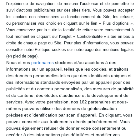
15,50 €
Indisponible
La famille Vieillepierre. Arthur et la corde d'or
Auteur :
Joe Todd-Stanton
Éditeur :
Sarbacane
Arthur, jeune Islandais, aime s'aventurer dans
la forêt pour en rapporter des objets magiques.
Un jour, du haut d'un arbre, il voit un
monstrueux loup noir renverser le grand feu
qui réchauffe les habitants du village pendant
Nous et nos
partenaires
stockons et/ou accédons à des
les mois d'hiver. Atrix, la doyenne, confie à
informations sur un appareil, telles que les cookies, et traitons
Arthur la mission d'aller chercher le dieu de la
des données personnelles telles que des identifiants uniques et
foudre, le seul capable de rallumer le feu, de
l'autre côté de la mer. ©Elec...
des informations standards envoyées par un appareil pour des
14,50 €
publicités et du contenu personnalisés, des mesures de publicité
En stock
et de contenu, des études d'audience et le développement de
services.
Avec votre permission, nos 162 partenaires et nous-
AJOUTER AU PANIER
mêmes pouvons utiliser des données de géolocalisation
précises et d’identification par scan d'appareil. En cliquant, vous
pouvez consentir aux traitements décrits précédemment. Vous
pouvez également refuser de donner votre consentement ou
Le feuilleton d'Hermès : la mythologie
grecque en cent épisodes
accéder à des informations plus détaillées et modifier vos
Auteur :
Murielle Szac