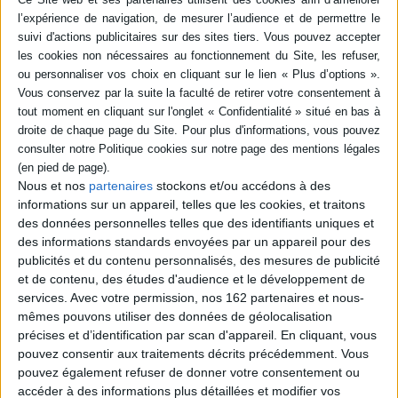
impériale. Sur place, il découvre la réalité de
l'expansion coloniale et met un visage sur les
ennemis, les anarchistes de Hron...
19,90 €
Indisponible
Le livre des Terres bannies. Vol. 1. Malice
Auteur :
John Gwynne
Éditeur :
Editions Leha
Sur les Terres Bannies, arrachées par les
humains aux clans de géants qui les peuplaient,
l'affrontement destructeur entre les dieux
Nous et nos
partenaires
stockons et/ou accédons à des
antagonistes Aroth et Elyon menace de
informations sur un appareil, telles que les cookies, et traitons
reprendre. Le jeune Corban aspire à combattre
des données personnelles telles que des identifiants uniques et
pour protéger son royaume, alors qu'une
des informations standards envoyées par un appareil pour des
prophétie révèle que l'obscurité et la lumière
publicités et du contenu personnalisés, des mesures de publicité
exigent deux champions, le Soleil Noir et l'Etoile
Vive. Premier roman. ©Electre 2026
et de contenu, des études d'audience et le développement de
25,00 €
services.
Avec votre permission, nos 162 partenaires et nous-
En stock *
mêmes pouvons utiliser des données de géolocalisation
*stock limité
précises et d’identification par scan d'appareil. En cliquant, vous
pouvez consentir aux traitements décrits précédemment. Vous
AJOUTER AU PANIER
pouvez également refuser de donner votre consentement ou
accéder à des informations plus détaillées et modifier vos