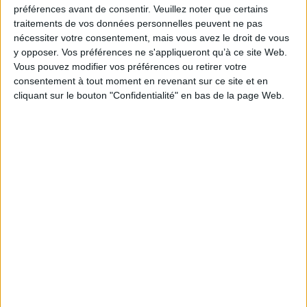
préférences avant de consentir.
Veuillez noter que certains
La tour de garde. Capitale du Sud. Vol. 1. Le
sang de la cité
traitements de vos données personnelles peuvent ne pas
Auteur :
Guillaume Chamanadjian
nécessiter votre consentement, mais vous avez le droit de vous
Éditeur :
Le Livre de poche
y opposer. Vos préférences ne s'appliqueront qu’à ce site Web.
Mégapole surpeuplée, la Cité est enfermée
Vous pouvez modifier vos préférences ou retirer votre
derrière deux immenses murailles. Quand
consentement à tout moment en revenant sur ce site et en
Nox, commis d'épicerie sur le port, hérite d'un
livre de poésie retraçant l'origine du lieu, il se
cliquant sur le bouton "Confidentialité" en bas de la page Web.
rend compte que le texte fait écho à sa propre
histoire. Le jeune homme se retrouve alors
emporté malgré lui par des enjeux politiques
qui le dépassent. Prix Libr'à nous 2022
(imaginaire). Premier roman. ©Electre 2026
9,40 €
En stock
AJOUTER AU PANIER
Découvrez nos Newsletters Mollat !
JE M'INSCRIS