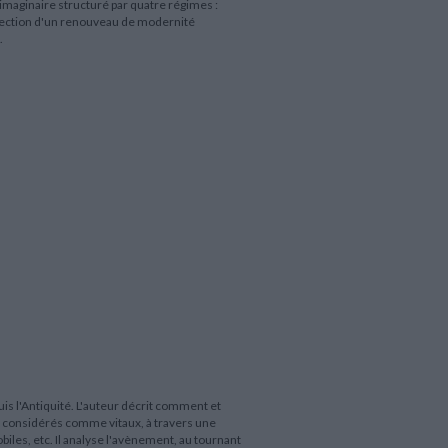
maginaire structuré par quatre régimes :
rojection d'un renouveau de modernité
.
s l'Antiquité. L'auteur décrit comment et
s considérés comme vitaux, à travers une
obiles, etc. Il analyse l'avènement, au tournant