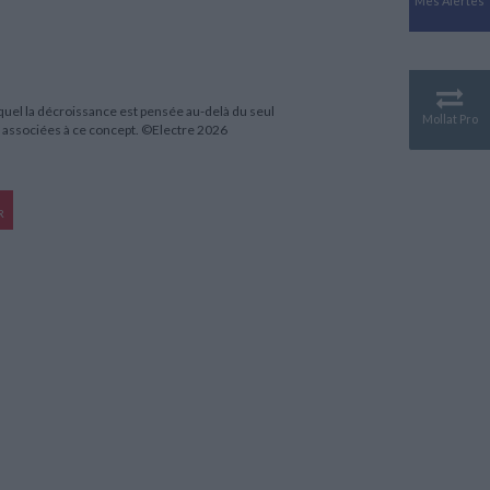
Mes Alertes
Antiquité
Mythologies
GÉOGRAPHIE
Géographie - Démographie -
Territoire
quel la décroissance est pensée au-delà du seul
Mollat Pro
is associées à ce concept. ©Electre 2026
CULTURE SCIENTIFIQUE
Essais scientifique
Astronomie
R