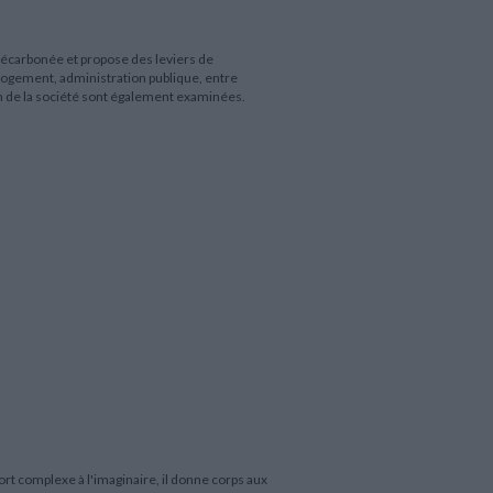
décarbonée et propose des leviers de
logement, administration publique, entre
on de la société sont également examinées.
t complexe à l'imaginaire, il donne corps aux