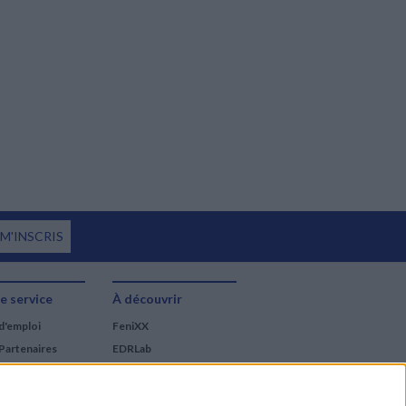
 M'INSCRIS
e service
À découvrir
d'emploi
FeniXX
Partenaires
EDRLab
RetroNews
BnF : portail des métiers