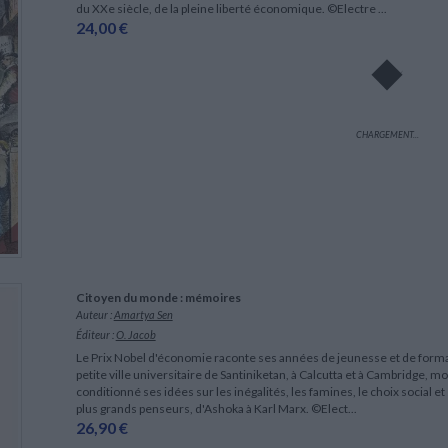
du XXe siècle, de la pleine liberté économique. ©Electre ...
24,00 €
CHARGEMENT...
Citoyen du monde : mémoires
Auteur :
Amartya Sen
Éditeur :
O. Jacob
Le Prix Nobel d'économie raconte ses années de jeunesse et de format
petite ville universitaire de Santiniketan, à Calcutta et à Cambridge
conditionné ses idées sur les inégalités, les famines, le choix social et
plus grands penseurs, d'Ashoka à Karl Marx. ©Elect...
26,90 €