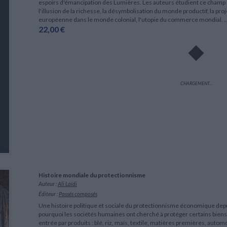
espoirs d'émancipation des Lumières. Les auteurs étudient ce champ i
l'illusion de la richesse, la désymbolisation du monde productif, la p
européenne dans le monde colonial, l'utopie du commerce mondial. ..
22,00 €
CHARGEMENT...
Histoire mondiale du protectionnisme
Auteur :
Ali Laïdi
Éditeur :
Passés composés
Une histoire politique et sociale du protectionnisme économique depui
pourquoi les sociétés humaines ont cherché à protéger certains bien
entrée par produits : blé, riz, maïs, textile, matières premières, autom