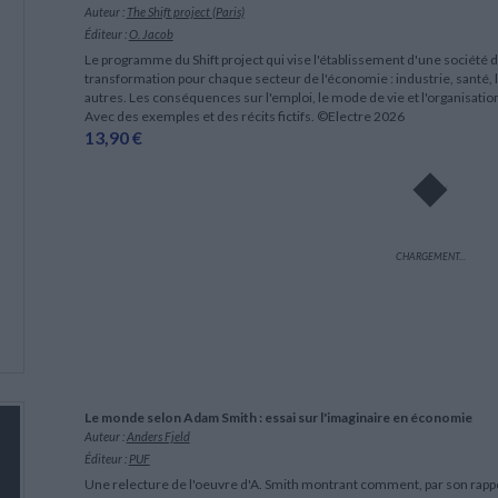
Auteur :
The Shift project (Paris)
Éditeur :
O. Jacob
Le programme du Shift project qui vise l'établissement d'une société 
transformation pour chaque secteur de l'économie : industrie, santé, 
autres. Les conséquences sur l'emploi, le mode de vie et l'organisati
Avec des exemples et des récits fictifs. ©Electre 2026
13,90 €
CHARGEMENT...
Le monde selon Adam Smith : essai sur l'imaginaire en économie
Auteur :
Anders Fjeld
Éditeur :
PUF
Une relecture de l'oeuvre d'A. Smith montrant comment, par son rappor