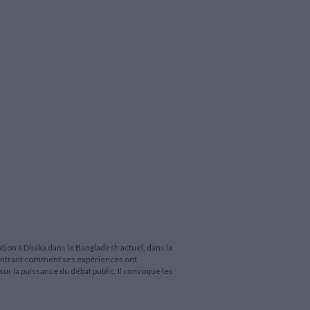
ion à Dhaka dans le Bangladesh actuel, dans la
, montrant comment ses expériences ont
 sur la puissance du débat public. Il convoque les