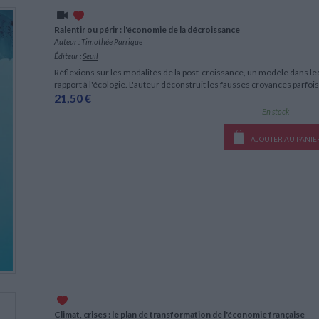
LITTÉRATURE DE VOYAGE
Dictionnaires Français
Histoire moderne
Relations et politiques
internationales
Dictionnaires Bilingues
Récits des voyageurs et des
Histoire contemporaine
Ralentir ou périr : l'économie de la décroissance
explorateurs
Sécurité nationale - Défense
Langues universitaires -
CHARGEMENT...
Auteur :
Timothée Parrique
BIOGRAPHIES HISTORIQUES
Dictionnaires et méthodes
ECOLOGIE - ENVIRONNEMENT
Éditeur :
Seuil
Biographies historiques
Méthodes Langues Grand public
Réflexions sur les modalités de la post-croissance, un modèle dans le
Ecologie
Français langues étrangères
HISTOIRE - GÉNÉRALITÉS
rapport à l'écologie. L'auteur déconstruit les fausses croyances parfo
21,50 €
Historiographie
En stock
Etudes historiques
Généalogie - Héraldique
AJOUTER AU PANIE
Franc-maçonnerie
Climat, crises : le plan de transformation de l'économie française