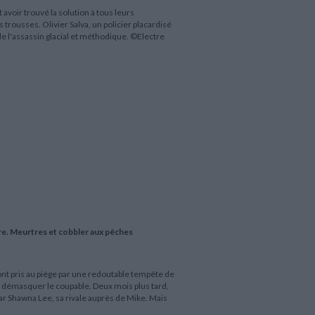
 avoir trouvé la solution à tous leurs
trousses. Olivier Salva, un policier placardisé
de l'assassin glacial et méthodique. ©Electre
re. Meurtres et cobbler aux pêches
sont pris au piège par une redoutable tempête de
 démasquer le coupable. Deux mois plus tard,
 par Shawna Lee, sa rivale auprès de Mike. Mais