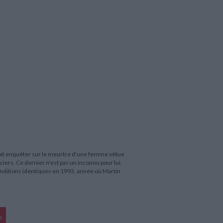
doit enquêter sur le meurtre d'une femme vêtue
ers. Ce dernier n'est pas un inconnu pour lui.
onditions identiques en 1993, année où Martin
R