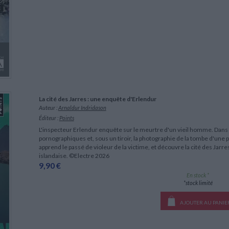
La cité des Jarres : une enquête d'Erlendur
Auteur :
Arnaldur Indridason
Éditeur :
Points
L'inspecteur Erlendur enquête sur le meurtre d'un vieil homme. Dans 
pornographiques et, sous un tiroir, la photographie de la tombe d'une petit
apprend le passé de violeur de la victime, et découvre la cité des Jarres
islandaise. ©Electre 2026
9,90 €
En stock *
*stock limité
AJOUTER AU PANIE