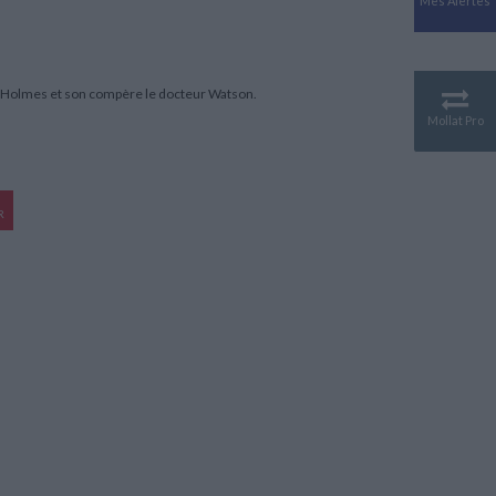
Mes Alertes
Antiquité
Mythologies
GÉOGRAPHIE
Géographie - Démographie -
 Holmes et son compère le docteur Watson.
Territoire
Mollat Pro
CULTURE SCIENTIFIQUE
Essais scientifique
Astronomie
R