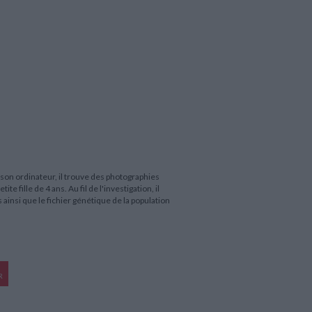
son ordinateur, il trouve des photographies
e fille de 4 ans. Au fil de l'investigation, il
 ainsi que le fichier génétique de la population
R