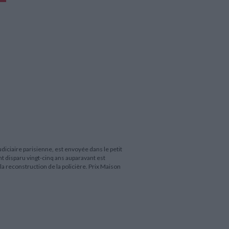
diciaire parisienne, est envoyée dans le petit
nt disparu vingt-cinq ans auparavant est
 la reconstruction de la policière. Prix Maison