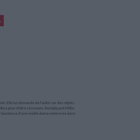
R
amie. Elle lui demande de l'aider car des objets
le a peur d'être renvoyée. Remplaçant Millie
l'existence d'une vieille dame enfermée dans