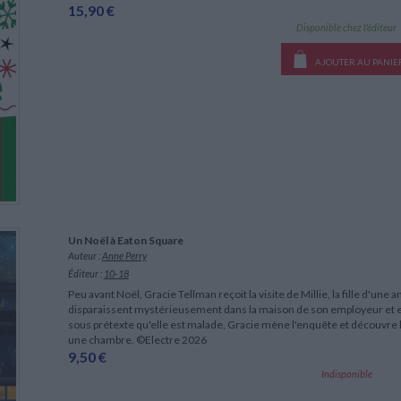
15,90 €
Disponible chez l'éditeur
AJOUTER AU PANIE
Un Noël à Eaton Square
Auteur :
Anne Perry
Éditeur :
10-18
Peu avant Noël, Gracie Tellman reçoit la visite de Millie, la fille d'une 
disparaissent mystérieusement dans la maison de son employeur et el
sous prétexte qu'elle est malade, Gracie mène l'enquête et découvre 
une chambre. ©Electre 2026
9,50 €
Indisponible