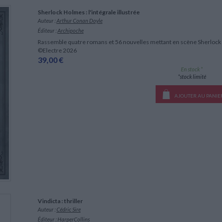
LITTÉRATURE DE VOYAGE
Dictionnaires Français
Histoire moderne
Relations et politiques
Sherlock Holmes : l'intégrale illustrée
internationales
Dictionnaires Bilingues
Récits des voyageurs et des
Histoire contemporaine
Auteur :
Arthur Conan Doyle
explorateurs
Sécurité nationale - Défense
Langues universitaires -
BIOGRAPHIES HISTORIQUES
Éditeur :
Archipoche
Dictionnaires et méthodes
ECOLOGIE - ENVIRONNEMENT
Biographies historiques
Rassemble quatre romans et 56 nouvelles mettant en scène Sherlock
Méthodes Langues Grand public
©Electre 2026
Ecologie
Français langues étrangères
HISTOIRE - GÉNÉRALITÉS
39,00 €
Historiographie
En stock *
*stock limité
Etudes historiques
Généalogie - Héraldique
AJOUTER AU PANIE
Franc-maçonnerie
CHARGEMENT...
Vindicta : thriller
Auteur :
Cédric Sire
Éditeur :
HarperCollins