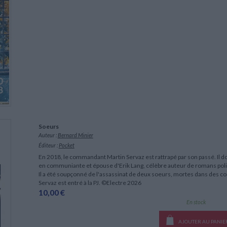
Soeurs
Auteur :
Bernard Minier
Éditeur :
Pocket
En 2018, le commandant Martin Servaz est rattrapé par son passé. Il 
en communiante et épouse d'Erik Lang, célèbre auteur de romans polici
Il a été soupçonné de l'assassinat de deux soeurs, mortes dans des c
Servaz est entré à la PJ. ©Electre 2026
10,00 €
En stock
AJOUTER AU PANIE