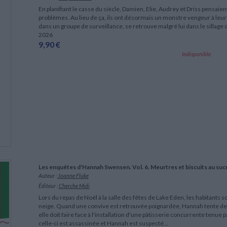
En planifiant le casse du siècle, Damien, Elie, Audrey et Driss pensaient
problèmes. Au lieu de ça, ils ont désormais un monstre vengeur à leurs 
dans un groupe de surveillance, se retrouve malgré lui dans le sillage 
2026
9,90 €
Indisponible
Les enquêtes d'Hannah Swensen. Vol. 6. Meurtres et biscuits au suc
Auteur :
Joanne Fluke
Éditeur :
Cherche Midi
Lors du repas de Noël à la salle des fêtes de Lake Eden, les habitants 
neige. Quand une convive est retrouvée poignardée, Hannah tente de
elle doit faire face à l'installation d'une pâtisserie concurrente tenue
celle-ci est assassinée et Hannah est suspecté...