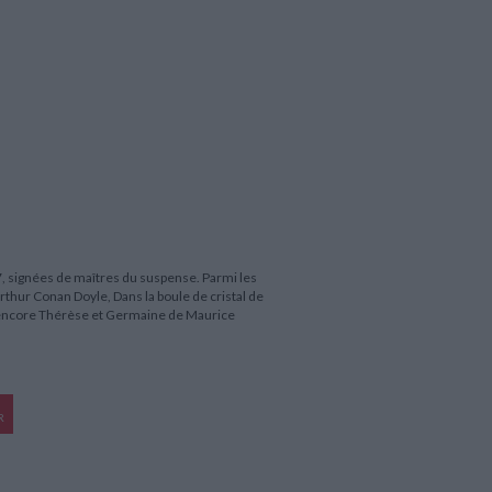
, signées de maîtres du suspense. Parmi les
Arthur Conan Doyle, Dans la boule de cristal de
 encore Thérèse et Germaine de Maurice
R