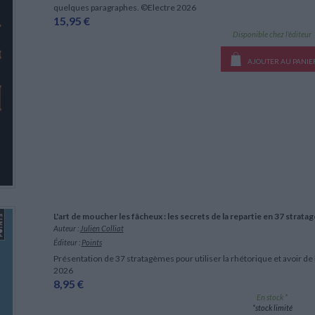
quelques paragraphes. ©Electre 2026
15,95 €
Disponible chez l'éditeur
AJOUTER AU PANIE
L'art de moucher les fâcheux : les secrets de la repartie en 37 strat
Auteur :
Julien Colliat
Éditeur :
Points
Présentation de 37 stratagèmes pour utiliser la rhétorique et avoir de
2026
8,95 €
En stock *
*stock limité