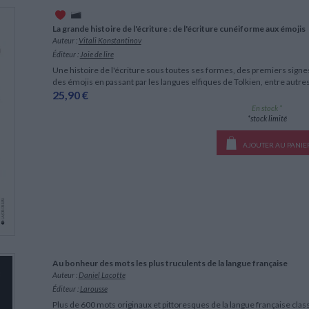
LITTÉRATURE DE VOYAGE
Dictionnaires Français
Histoire moderne
Relations et politiques
internationales
Dictionnaires Bilingues
Récits des voyageurs et des
Histoire contemporaine
La grande histoire de l'écriture : de l'écriture cunéiforme aux émojis
explorateurs
Sécurité nationale - Défense
Langues universitaires -
Auteur :
Vitali Konstantinov
BIOGRAPHIES HISTORIQUES
Dictionnaires et méthodes
ECOLOGIE - ENVIRONNEMENT
Éditeur :
Joie de lire
Biographies historiques
Méthodes Langues Grand public
Une histoire de l'écriture sous toutes ses formes, des premiers sign
Ecologie
Français langues étrangères
HISTOIRE - GÉNÉRALITÉS
des émojis en passant par les langues elfiques de Tolkien, entre autr
25,90 €
Historiographie
En stock *
Etudes historiques
CHARGEMENT...
*stock limité
Généalogie - Héraldique
Franc-maçonnerie
AJOUTER AU PANIE
Au bonheur des mots les plus truculents de la langue française
Auteur :
Daniel Lacotte
Éditeur :
Larousse
Plus de 600 mots originaux et pittoresques de la langue française clas