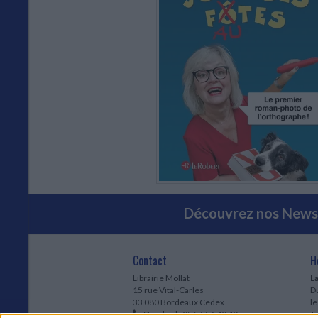
Découvrez nos Newsl
Contact
H
Librairie Mollat
La
15 rue Vital-Carles
Du
33 080 Bordeaux Cedex
l
Standard :
05 56 56 40 40
Jo