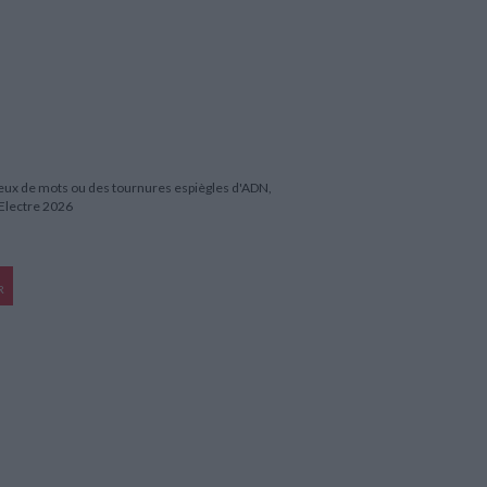
jeux de mots ou des tournures espiègles d'ADN,
©Electre 2026
R