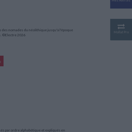
Mes Alertes
Antiquité
Mythologies
GÉOGRAPHIE
Géographie - Démographie -
Territoire
es des nomades du néolithique jusqu'à l'époque
Mollat Pro
es. ©Electre 2026
CULTURE SCIENTIFIQUE
Essais scientifique
Astronomie
R
sés par ordre alphabétique et expliqués en