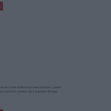
R
ses en scène et illustrées avec humour : sauter
une vacherie, se jeter dans la gueule du loup,