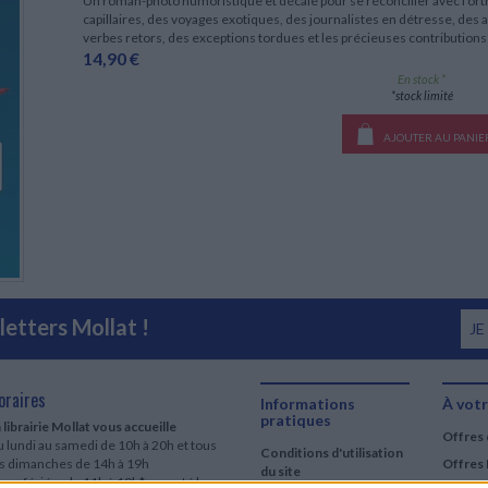
Un roman-photo humoristique et décalé pour se réconcilier avec l'o
capillaires, des voyages exotiques, des journalistes en détresse, des a
verbes retors, des exceptions tordues et les précieuses contributions 
14,90 €
En stock *
*stock limité
AJOUTER AU PANIE
etters Mollat !
JE
oraires
Informations
À votr
pratiques
 librairie Mollat vous accueille
Offres 
 lundi au samedi de 10h à 20h et tous
Conditions d'utilisation
es dimanches de 14h à 19h
Offres 
du site
urs fériés : de 11h à 19h* excepté le