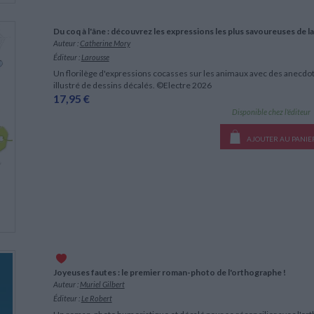
Du coq à l'âne : découvrez les expressions les plus savoureuses de la
Auteur :
Catherine Mory
Éditeur :
Larousse
Un florilège d'expressions cocasses sur les animaux avec des anecdotes 
illustré de dessins décalés. ©Electre 2026
17,95 €
Disponible chez l'éditeur
AJOUTER AU PANIE
Joyeuses fautes : le premier roman-photo de l'orthographe !
Auteur :
Muriel Gilbert
Éditeur :
Le Robert