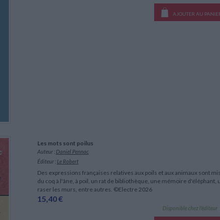
AJOUTER AU PANIE
Les mots sont poilus
Auteur :
Daniel Pennac
Éditeur :
Le Robert
Des expressions françaises relatives aux poils et aux animaux sont mi
du coq à l'âne, à poil, un rat de bibliothèque, une mémoire d'éléphant, 
raser les murs, entre autres. ©Electre 2026
15,40 €
Disponible chez l'éditeur