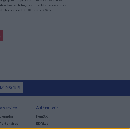
rthographe. Au programme, des désastres
dverbes en folie, des adjectifs pervers, des
de la chienne Fifi. ©Electre 2026
R
 M'INSCRIS
e service
À découvrir
d'emploi
FeniXX
Partenaires
EDRLab