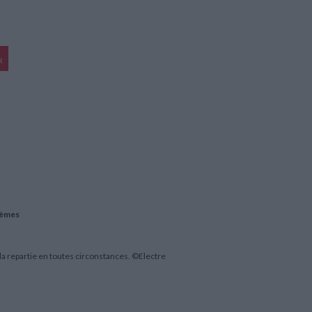
R
agèmes
 la repartie en toutes circonstances. ©Electre