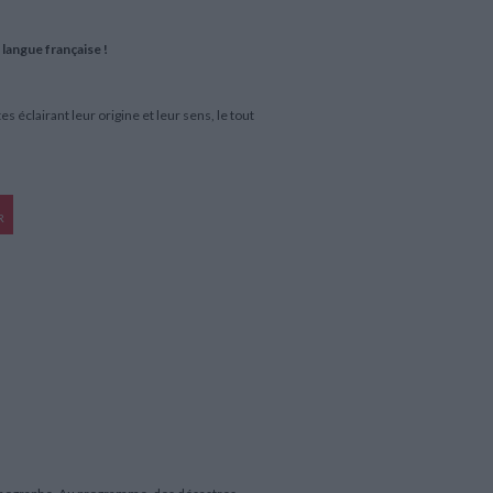
 langue française !
éclairant leur origine et leur sens, le tout
R