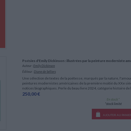
Poésies d'Emily Dickinson : illustrées par la peinture moderniste am
Auteur :
Emily Dickinson
Éditeur :
Diane de Selliers
Une sélection de textes de la poétesse, marqués par la nature, l'amour,
peintures modernistes américaines de la première moitié du XXe siècl
notices biographiques. Perle du beau livre 2024, catégorie histoire de 
250,00 €
En stock *
*stock limité
AJOUTER AU PANIE