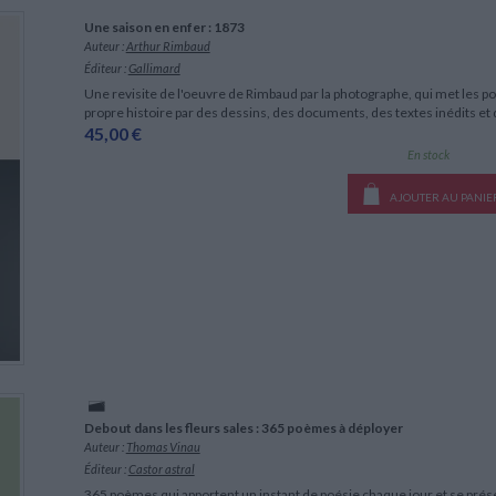
LITTÉRATURE DE VOYAGE
Dictionnaires Français
Histoire moderne
Relations et politiques
Une saison en enfer : 1873
internationales
Dictionnaires Bilingues
Récits des voyageurs et des
Histoire contemporaine
Auteur :
Arthur Rimbaud
explorateurs
Sécurité nationale - Défense
Langues universitaires -
BIOGRAPHIES HISTORIQUES
Éditeur :
Gallimard
Dictionnaires et méthodes
ECOLOGIE - ENVIRONNEMENT
Biographies historiques
Une revisite de l'oeuvre de Rimbaud par la photographe, qui met les
Méthodes Langues Grand public
propre histoire par des dessins, des documents, des textes inédits e
Ecologie
Français langues étrangères
HISTOIRE - GÉNÉRALITÉS
45,00 €
Historiographie
En stock
Etudes historiques
AJOUTER AU PANIE
Généalogie - Héraldique
Franc-maçonnerie
CHARGEMENT...
Debout dans les fleurs sales : 365 poèmes à déployer
Auteur :
Thomas Vinau
Éditeur :
Castor astral
365 poèmes qui apportent un instant de poésie chaque jour et se p