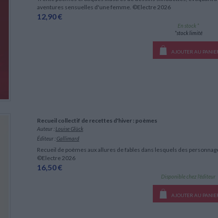
aventures sensuelles d'une femme. ©Electre 2026
12,90 €
En stock *
*stock limité
AJOUTER AU PANIE
Recueil collectif de recettes d'hiver : poèmes
Auteur :
Louise Glück
Éditeur :
Gallimard
Recueil de poèmes aux allures de fables dans lesquels des personnages
©Electre 2026
16,50 €
Disponible chez l'éditeur
AJOUTER AU PANIE