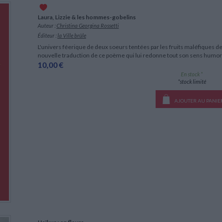
Laura, Lizzie & les hommes-gobelins
Auteur :
Christina Georgina Rossetti
Éditeur :
la Ville brûle
L'univers féerique de deux soeurs tentées par les fruits maléfiques de
nouvelle traduction de ce poème qui lui redonne tout son sens humor
10,00 €
En stock *
*stock limité
AJOUTER AU PANIE