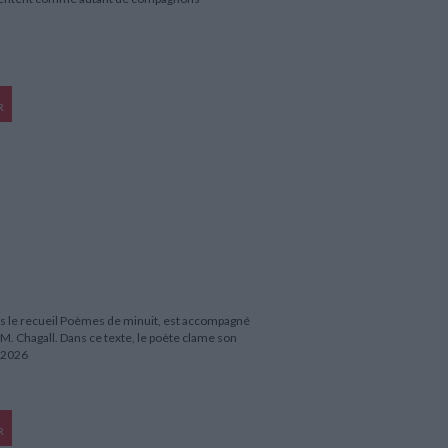
R
ns le recueil Poèmes de minuit, est accompagné
 M. Chagall. Dans ce texte, le poète clame son
e 2026
R