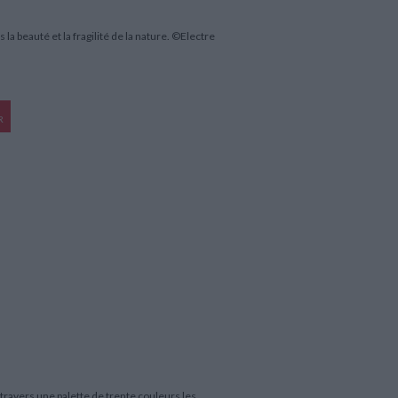
 la beauté et la fragilité de la nature. ©Electre
R
travers une palette de trente couleurs les