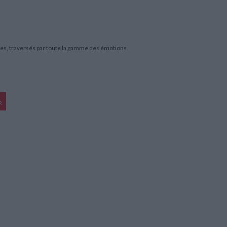
es, traversés par toute la gamme des émotions
R