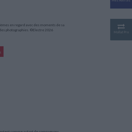
Mes Alertes
Antiquité
Mythologies
GÉOGRAPHIE
Géographie - Démographie -
 poèmes en regard avec des moments de sa
Territoire
t des photographies. ©Electre 2026
Mollat Pro
CULTURE SCIENTIFIQUE
Essais scientifique
Astronomie
R
résentent comme autant de compagnons