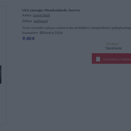
L'iris sauvage. Meadowlands. Averno
Auteur :
Louise Glück
Éditeur :
Gallimard
Trois recueils conçus comme de véritables compositions polyphoniqu
humaines. ©Electre 2026
9,40 €
En stock *
*stock limité
AJOUTER AU PANIE