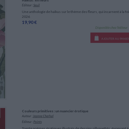
Haïkus : en fleurs
Éditeur :
Seuil
Une anthologie de haïkus sur le thème des fleurs, qui incarnent à la fois
2026
19,90 €
Disponible chez l'éditeur
AJOUTER AU PANIE
Couleurs primitives : un nuancier érotique
Auteur :
Jeanne Cherhal
Éditeur :
Points
Trente poèmes érotiques illustrés de dessins silhouettés, évoquant à 