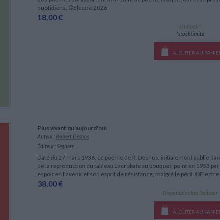
quotidiens. ©Electre 2026
18,00 €
En stock *
*stock limité
AJOUTER AU PANIE
Plus vivant qu'aujourd'hui
Auteur :
Robert Desnos
Éditeur :
Seghers
Daté du 27 mars 1936, ce poème de R. Desnos, initialement publié da
de la reproduction du tableau L'acrobate au bouquet, peint en 1953 par
espoir en l'avenir et son esprit de résistance, malgré le péril. ©Electr
38,00 €
Disponible chez l'éditeur
AJOUTER AU PANIE