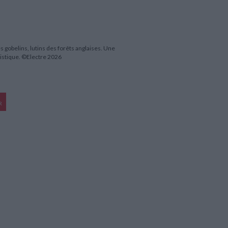
s gobelins, lutins des forêts anglaises. Une
istique. ©Electre 2026
R