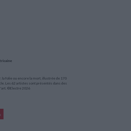
éricaine
 la folie ou encore la mort, illustrée de 170
e. Les 62 artistes sont présentés dans des
l'art. ©Electre 2026
R