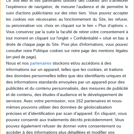
l'exploration de la bâtisse...
16,00 €
En stock *
*stock limité
AJOUTER AU PANIER
The corpse queen
Auteur :
Heather M. Herrman
Éditeur :
Castelmore
Nous et nos
partenaires
stockons et/ou accédons à des
1850, Philadelphie. Orpheline, Molly Green, 17
informations sur un appareil, telles que les cookies, et traitons
ans, découvre l'existence d'une tante
des données personnelles telles que des identifiants uniques et
énigmatique. Ava a bâti sa fortune en pillant des
des informations standards envoyées par un appareil pour des
tombes pour revendre les dépouilles à des
étudiants en médecine. Elle accepte de prendre
publicités et du contenu personnalisés, des mesures de publicité
la jeune fille sous son aile si cette dernière
et de contenu, des études d'audience et le développement de
l'aide à se procurer des corps. En parallèle,
services.
Avec votre permission, nos 162 partenaires et nous-
Molly enquête sur la mort mystérieuse de sa
mêmes pouvons utiliser des données de géolocalisation
meilleure amie Kitty. ©Electre 2026
8,95 €
précises et d’identification par scan d'appareil. En cliquant, vous
pouvez consentir aux traitements décrits précédemment. Vous
Disponible chez l'éditeur
pouvez également refuser de donner votre consentement ou
AJOUTER AU PANIER
accéder à des informations plus détaillées et modifier vos