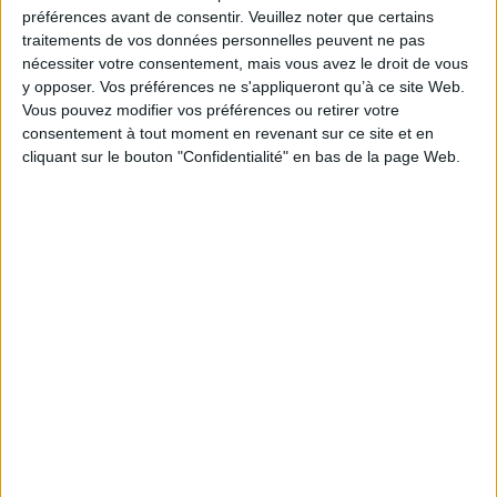
préférences avant de consentir.
Veuillez noter que certains
traitements de vos données personnelles peuvent ne pas
All these bodies
nécessiter votre consentement, mais vous avez le droit de vous
Auteur :
Kendare Blake
y opposer. Vos préférences ne s'appliqueront qu’à ce site Web.
Éditeur :
Editions Leha
Vous pouvez modifier vos préférences ou retirer votre
Eté 1958. Lorsque la famille Carlson est
consentement à tout moment en revenant sur ce site et en
massacrée dans sa ferme du Minnesota, Marie
cliquant sur le bouton "Confidentialité" en bas de la page Web.
Catherine Hale, 15 ans, est retrouvée sur les
lieux, couverte d'un sang qui n'est pas le sien.
Elle n'accepte de se confesser qu'à Michael
Jensen, le fils du shérif local et aspirant
journaliste, qui se retrouve malgré lui lié à
l'enquête. ©Electre 2026
21,00 €
Disponible chez l'éditeur
AJOUTER AU PANIER
Découvrez nos Newsletters Mollat !
JE M'INSCRIS