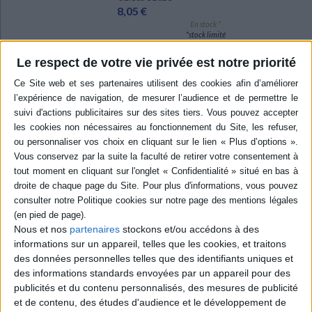
8,05 €
En stock *
*stock limité
Le respect de votre vie privée est notre priorité
AJOUTER AU PANIER
Le molosse
Auteur :
Gou Tanabe
Éditeur :
Ki-oon
Trois récits dans lesquels les protagonistes
luttent pour ne pas sombrer dans la folie. Dans
Le temple, un sous-marin allemand est victime
d'une étrange malédiction. Dans Le molosse,
les héros, fervents lecteurs du Necronomicon,
font face à des choses enfouies. Dans La cité
sans nom, un voyageur apprend au coeur du
Nous et nos
partenaires
stockons et/ou accédons à des
désert que sa civilisation n'est pas la seule sur
informations sur un appareil, telles que les cookies, et traitons
Terre. ©Electre 2026
des données personnelles telles que des identifiants uniques et
16,00 €
des informations standards envoyées par un appareil pour des
En stock *
publicités et du contenu personnalisés, des mesures de publicité
*stock limité
et de contenu, des études d'audience et le développement de