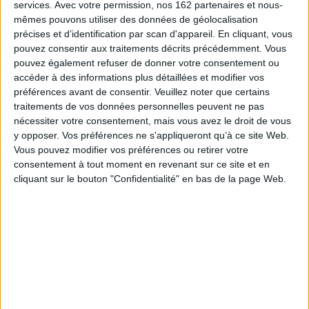
AJOUTER AU PANIER
services.
Avec votre permission, nos 162 partenaires et nous-
mêmes pouvons utiliser des données de géolocalisation
précises et d’identification par scan d'appareil. En cliquant, vous
Les amants sacrifiés. Vol. 1
pouvez consentir aux traitements décrits précédemment. Vous
Auteur :
Masasumi Kakizaki
pouvez également refuser de donner votre consentement ou
Éditeur :
Ki-oon
accéder à des informations plus détaillées et modifier vos
Japon, dans les années 1940. Yusaku, chef
préférences avant de consentir.
Veuillez noter que certains
d'une entreprise de commerce international,
traitements de vos données personnelles peuvent ne pas
cherche de nouveaux débouchés pour son
nécessiter votre consentement, mais vous avez le droit de vous
négoce alors que son pays se ferme. Il part en
Mandchourie, province de Chine passée sous la
y opposer. Vos préférences ne s'appliqueront qu’à ce site Web.
coupe du Japon. A son retour, son épouse
Vous pouvez modifier vos préférences ou retirer votre
Satoko perçoit un changement mais il refuse de
consentement à tout moment en revenant sur ce site et en
lui parler. Une adaptation du film de Kiyoshi
cliquant sur le bouton "Confidentialité" en bas de la page Web.
Kurosawa, sorti en 2020. ©Electre 2026
9,95 €
En stock *
*stock limité
AJOUTER AU PANIER
The far east incident. Vol. 1
Auteur :
Aguri Ooue