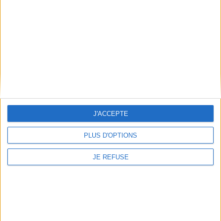
Conditions d'utilisation du site
Qui sommes-nous
Mentions Légales
Frais de port & Livraison
Conditions Générales de Vente
À votre service
Offres d'emploi
Offres Partenaires
J'ACCEPTE
À découvrir
PLUS D'OPTIONS
FeniXX
EDRLab
JE REFUSE
RetroNews
BnF : portail des métiers du livre
Cercle de la librairie
Les chèques cadeaux Mollat
Contact
Horaires