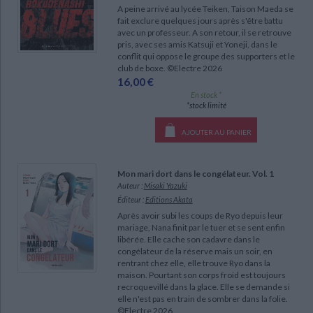
Ecologie - Environnement
Danse
Religions - Spiritualités
A peine arrivé au lycée Teiken, Taison Maeda se
Bibliothèque de la Pléiade
Critique et histoire littéraire
fait exclure quelques jours après s'être battu
Histoire de France
Biographies historiques
avec un professeur. A son retour, il se retrouve
Classiques scolaires
Littérature ancienne et médiévale
pris, avec ses amis Katsuji et Yoneji, dans le
CHARGEMENT...
conflit qui oppose le groupe des supporters et le
Histoire - Généralités
Histoire des pays
Littérature de voyage
Audio - Livres lus
club de boxe. ©Electre 2026
16,00 €
Histoire ancienne
Géographie
Littérature en version originale
Humour
En stock *
*stock limité
Culture scientifique
AJOUTER AU PANIER
Mon mari dort dans le congélateur. Vol. 1
Auteur :
Misaki Yazuki
Éditeur :
Editions Akata
Après avoir subi les coups de Ryo depuis leur
mariage, Nana finit par le tuer et se sent enfin
libérée. Elle cache son cadavre dans le
congélateur de la réserve mais un soir, en
rentrant chez elle, elle trouve Ryo dans la
maison. Pourtant son corps froid est toujours
recroquevillé dans la glace. Elle se demande si
elle n'est pas en train de sombrer dans la folie.
©Electre 2026