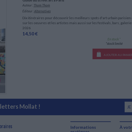
Guide du street art à Paris
Auteur :
Thom Thom
Éditeur :
Alternatives
Dix itinéraires pour découvrir les meilleurs spots d'art urbain parisien
sur les oeuvres et les artistes mais aussi sur les festivals, bars, galer
2026
14,50 €
En stock *
*stock limité
AJOUTER AU PANIE
etters Mollat !
JE
oraires
Informations
À votr
pratiques