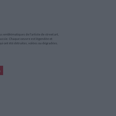
s emblématiques de l'artiste de street art,
 Russie. Chaque oeuvre est légendée et
ui ont été détruites, volées ou dégradées.
R