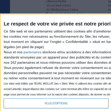
Librairie Mollat
La
15 rue Vital-Carles
Du
33 080 Bordeaux Cedex
l
Standard :
05 56 56 40 40
Jo
Service client mollat.com :
05 56 56 40
1e
83
* 
Le respect de votre vie privée est notre priori
Contactez-nous
à
Le
du
l
Jo
1
Nous et nos
partenaires
stockons et/ou accédons à des informations s
et
standards envoyées par un appareil pour des publicités et du conte
* 
nos 162 partenaires et nous-mêmes pouvons utiliser des données de g
1
Vous pouvez également refuser de donner votre consentement ou accé
Vo
données personnelles peuvent ne pas nécessiter votre consentement,
ou retirer votre consentement à tout moment en revenant sur ce site 
Mollat sur les réseaux
PLUS D'OPTIONS
© 2026 MOLLAT