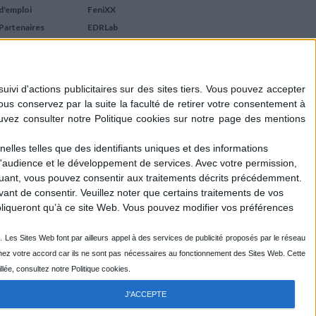
d'emploi
FeniXX
Partenaires
EDRLab
RetroNews
BnF : portail des métiers
du livre
Cercle de la librairie
Les chèques cadeaux
Mollat
elles telles que des identifiants uniques et des informations
d'audience et le développement de services.
Avec votre permission,
iquant, vous pouvez consentir aux traitements décrits précédemment.
ant de consentir.
Veuillez noter que certains traitements de vos
liqueront qu’à ce site Web. Vous pouvez modifier vos préférences
J'ACCEPTE
R
ENOVALP
- DESIGN DU LOGOTYPE : EMMANUEL GUIHO