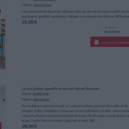
LITTÉRATURE DE VOYAGE
Dictionnaires Français
Histoire moderne
Relations et politiques
CHARGEMENT...
Éditeur :
Ouest-France
internationales
Dictionnaires Bilingues
Récits des voyageurs et des
Histoire contemporaine
Une découverte illustrée, ville par ville, du street art sous toutes ses
explorateurs
Sécurité nationale - Défense
Langues universitaires -
Aquitaine : graffitis, pochoirs, collages ou encore muralisme. ©Electr
BIOGRAPHIES HISTORIQUES
Dictionnaires et méthodes
25,00 €
ECOLOGIE - ENVIRONNEMENT
Biographies historiques
Méthodes Langues Grand public
En stock *
Ecologie
Français langues étrangères
*stock limité
HISTOIRE - GÉNÉRALITÉS
Historiographie
AJOUTER AU PANIE
Etudes historiques
Généalogie - Héraldique
Franc-maçonnerie
Le rire urbain : quand le street art fait de l'humour
Auteur :
Sophie Pujas
Éditeur :
Alternatives
Par le détournement visuel, les artistes urbains jouent de la ville et d
images et des situations cocasses ou auscultent la société, couvrant l
oeuvres d'une trentaine d'artistes français et étrangers qui prêtent à
Isaac Cordal, Miss.Printed, Oak Oak et Seth. ©El...
28,00 €