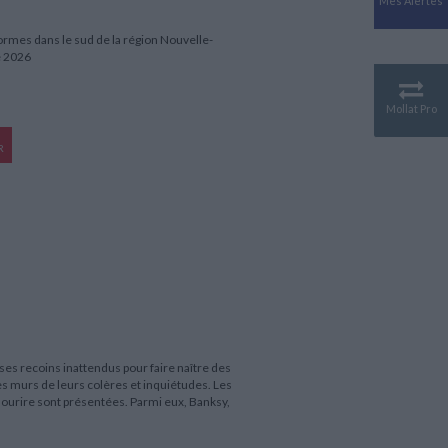
Mes Alertes
Antiquité
Mythologies
 formes dans le sud de la région Nouvelle-
e 2026
GÉOGRAPHIE
Géographie - Démographie -
Territoire
Mollat Pro
CULTURE SCIENTIFIQUE
R
Essais scientifique
Astronomie
e ses recoins inattendus pour faire naître des
es murs de leurs colères et inquiétudes. Les
 sourire sont présentées. Parmi eux, Banksy,