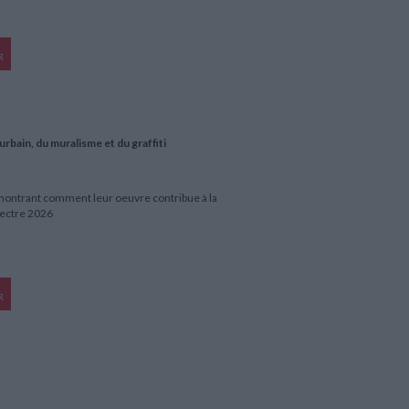
R
urbain, du muralisme et du graffiti
 montrant comment leur oeuvre contribue à la
Electre 2026
R