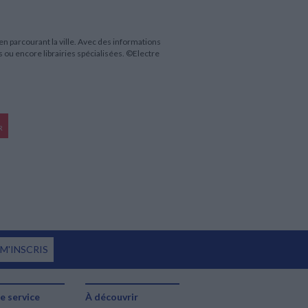
 en parcourant la ville. Avec des informations
ies ou encore librairies spécialisées. ©Electre
R
 M'INSCRIS
e service
À découvrir