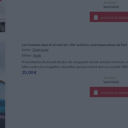
En stock *
*stock limité
AJOUTER AU PANIE
Les femmes dans le street art : 50+ artistes contemporaines de l'art 
Auteur :
Diego Lopez
Éditeur :
Hoaki
Présentation du travail de plus de cinquante street-artistes femmes,
lutte contre les inégalités sexuelles qui persistent dans la société. ©
35,00 €
En stock *
*stock limité
AJOUTER AU PANIE