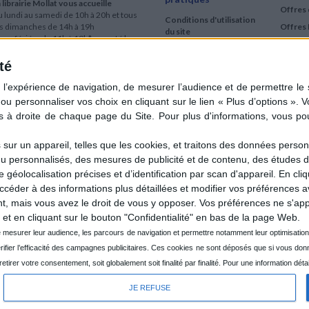
 librairie Mollat vous accueille
Offres 
 lundi au samedi de 10h à 20h et tous
Conditions d'utilisation
es dimanches de 14h à 19h
Offres 
du site
urs fériés : de 11h à 19h* excepté le
Qui sommes-nous
r mai, le 25 décembre et le 1er janvier
Si le jour férié est un dimanche, de 14h
té
Mentions Légales
 19h
Frais de port & Livraison
 clic et collecte est ouvert
Conditions Générales
 lundi au samedi de 9h30 à 20h et tous
de Vente
es dimanches de 14h à 19h
ur fériés : tous les jours fériés de 11h à
9h* excepté le 1er mai, le 25 décembre
ur un appareil, telles que les cookies, et traitons des données personn
 le 1er janvier
nu personnalisés, des mesures de publicité et de contenu, des études 
Si le jour férié est un dimanche de 14h à
éolocalisation précises et d’identification par scan d'appareil. En cl
9h
der à des informations plus détaillées et modifier vos préférences av
ir le détail des horaires & accès
 mais vous avez le droit de vous y opposer. Vos préférences ne s'app
et en cliquant sur le bouton "Confidentialité" en bas de la page Web.
JE REFUSE
CRÉÉ PA