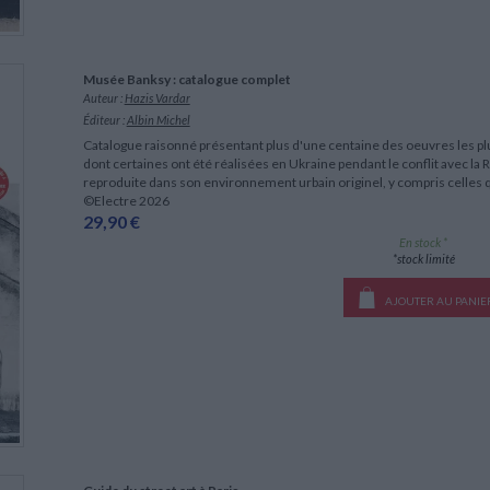
Musée Banksy : catalogue complet
Auteur :
Hazis Vardar
Éditeur :
Albin Michel
Catalogue raisonné présentant plus d'une centaine des oeuvres les plu
dont certaines ont été réalisées en Ukraine pendant le conflit avec la
reproduite dans son environnement urbain originel, y compris celles q
©Electre 2026
29,90 €
En stock *
*stock limité
AJOUTER AU PANIE