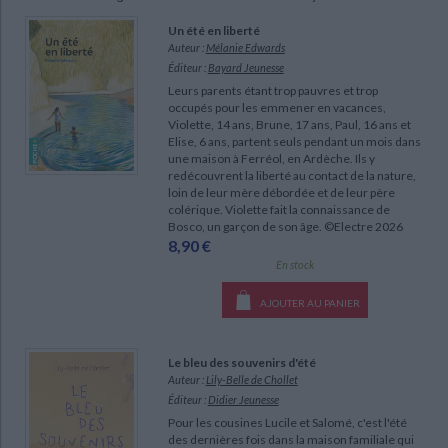
Ecologie - Environnement
Danse
Religions - Spiritualités
Bibliothèque de la Pléiade
Critique et histoire littéraire
Un été en liberté
Histoire de France
Biographies historiques
Auteur :
Mélanie Edwards
CHARGEMENT...
Classiques scolaires
Littérature ancienne et médiévale
Éditeur :
Bayard Jeunesse
Histoire - Généralités
Histoire des pays
Leurs parents étant trop pauvres et trop
Littérature de voyage
Audio - Livres lus
occupés pour les emmener en vacances,
Histoire ancienne
Géographie
Violette, 14 ans, Brune, 17 ans, Paul, 16 ans et
Littérature en version originale
Humour
Elise, 6 ans, partent seuls pendant un mois dans
Culture scientifique
une maison à Ferréol, en Ardèche. Ils y
redécouvrent la liberté au contact de la nature,
loin de leur mère débordée et de leur père
colérique. Violette fait la connaissance de
Bosco, un garçon de son âge. ©Electre 2026
8,90 €
En stock
AJOUTER AU PANIER
Le bleu des souvenirs d'été
Auteur :
Lily-Belle de Chollet
Éditeur :
Didier Jeunesse
Pour les cousines Lucile et Salomé, c'est l'été
des dernières fois dans la maison familiale qui