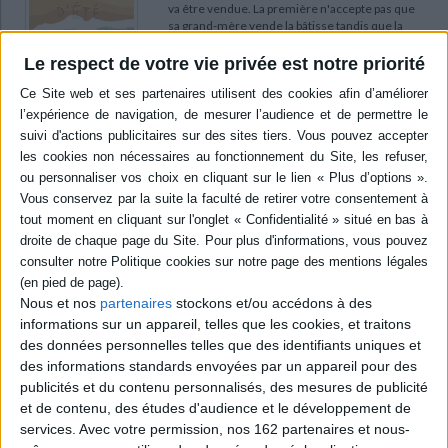
va être vendue. La première n'accepte pas que
sa grand-mère vende la bâtisse tandis que la
seconde vit une agonie secrète dans son corps
et dans sa tête. ©Electre 2026
Le respect de votre vie privée est notre priorité
16,90 €
En stock *
*stock limité
AJOUTER AU PANIER
Quand vient la vague
Auteur :
Manon Fargetton
Éditeur :
Rageot
Bouleversée, Nina a quitté sa famille et s'est
volatilisée. Quelques mois plus tard, son frère
Nous et nos
partenaires
stockons et/ou accédons à des
Clément part à sa recherche. De Lacanau à
Paris, en passant par Bordeaux, il découvre les
informations sur un appareil, telles que les cookies, et traitons
raisons de la fuite de sa soeur. ©Electre 2026
des données personnelles telles que des identifiants uniques et
8,90 €
des informations standards envoyées par un appareil pour des
En stock *
publicités et du contenu personnalisés, des mesures de publicité
*stock limité
et de contenu, des études d'audience et le développement de
services.
Avec votre permission, nos 162 partenaires et nous-
AJOUTER AU PANIER