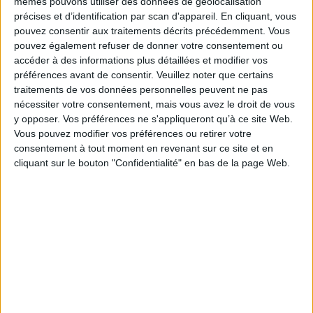
mêmes pouvons utiliser des données de géolocalisation
précises et d’identification par scan d'appareil. En cliquant, vous
I fell in love with hope : le roman
pouvez consentir aux traitements décrits précédemment. Vous
Auteur :
Lancali
pouvez également refuser de donner votre consentement ou
Éditeur :
Le Lotus et l'éléphant
accéder à des informations plus détaillées et modifier vos
Dans un hôpital, un groupe de patients en phase
préférences avant de consentir.
Veuillez noter que certains
terminale profite des joies à portée de main :
traitements de vos données personnelles peuvent ne pas
amitié, amour ou encore rébellion. Tous sont
nécessiter votre consentement, mais vous avez le droit de vous
déterminés à reprendre à la vie ce que la
y opposer. Vos préférences ne s'appliqueront qu’à ce site Web.
maladie leur a ôté. Premier roman. ©Electre
2026
Vous pouvez modifier vos préférences ou retirer votre
24,95 €
consentement à tout moment en revenant sur ce site et en
En stock *
cliquant sur le bouton "Confidentialité" en bas de la page Web.
*stock limité
AJOUTER AU PANIER
Loveless
Auteur :
Alice Oseman
Éditeur :
Le Livre de poche jeunesse
Malgré son côté romantique, Georgia n'a jamais
été amoureuse. Tandis qu'elle rentre à
l'université avec Pip et Jason, ses meilleurs