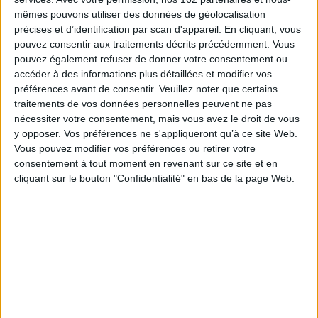
mêmes pouvons utiliser des données de géolocalisation
AJOUTER AU PANIER
précises et d’identification par scan d'appareil. En cliquant, vous
pouvez consentir aux traitements décrits précédemment. Vous
pouvez également refuser de donner votre consentement ou
En selle, Sakamichi !. Vol. 1
accéder à des informations plus détaillées et modifier vos
Auteur :
Wataru Watanabe
préférences avant de consentir.
Veuillez noter que certains
Éditeur :
Kurokawa
traitements de vos données personnelles peuvent ne pas
Lycéen passionné de jeux vidéo, de figurines et
de gashapons, Sakamichi Onoda a des mollets
nécessiter votre consentement, mais vous avez le droit de vous
d'acier et pédale prodigieusement. Monter des
y opposer. Vos préférences ne s'appliqueront qu’à ce site Web.
côtes ultra raides ou faire un aller-retour de 90
Vous pouvez modifier vos préférences ou retirer votre
kilomètres jusqu'à Akihabara ne lui fait pas peur.
consentement à tout moment en revenant sur ce site et en
Sa vie est bouleversée lorsqu'il découvre les
courses cyclistes. ©Electre 2026
cliquant sur le bouton "Confidentialité" en bas de la page Web.
7,30 €
En stock *
*stock limité
AJOUTER AU PANIER
Kyuki no Adabana. Vol. 1
Auteur :
Tsugaru Toba
Éditeur :
Meian éditions