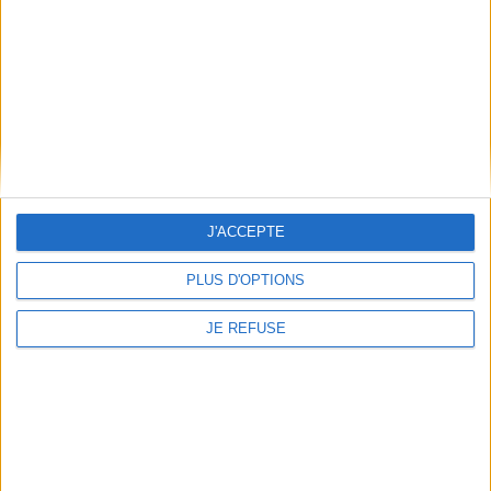
Qui sommes-nous
Mentions Légales
Frais de port & Livraison
Conditions Générales de Vente
À votre service
Offres d'emploi
Offres Partenaires
J'ACCEPTE
À découvrir
FeniXX
PLUS D'OPTIONS
EDRLab
JE REFUSE
RetroNews
BnF : portail des métiers du livre
Cercle de la librairie
Les chèques cadeaux Mollat
Contact
Horaires
Librairie Mollat
La librairie Mollat vous accueille