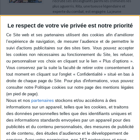
recrute ses enseignants parmi les criminels les
plus aguerris. Rita, une tueuse légendaire et
experte du combat, est engagée. La jeune
femme considère tout assaillant comme un
potentiel amoureux auquel elle fait passer des
Le respect de votre vie privée est notre priorité
quiz sans concessions. ©Electre ...
7,95 €
En stock *
*stock limité
AJOUTER AU PANIER
Kuroko's basket : dunk édition. Vol. 1
Auteur :
Tadatoshi Fujimaki
Éditeur :
Kazé
Le club de basket-ball du lycée Seirin fait sa
rentrée avec deux nouvelles recrues : Taiga
Nous et nos
partenaires
stockons et/ou accédons à des
Kagami, fraîchement rentré des Etats-Unis, et
informations sur un appareil, telles que les cookies, et traitons
Tetsuya Kuroko, un garçon réservé qui, selon la
des données personnelles telles que des identifiants uniques et
rumeur, aurait fait partie de la très fameuse
des informations standards envoyées par un appareil pour des
équipe du collège Teikô. ©Electre 2026
11,98 €
publicités et du contenu personnalisés, des mesures de publicité
En stock *
et de contenu, des études d'audience et le développement de
*stock limité
services.
Avec votre permission, nos 162 partenaires et nous-