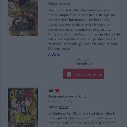
Ecologie - Environnement
Danse
Religions - Spiritualités
Éditeur :
Ankama
Bibliothèque de la Pléiade
Critique et histoire littéraire
Depuis la victoire des chevaliers-sorciers
Histoire de France
Biographies historiques
contre l’Inquisition, la forêt de Caillte a perdu
Classiques scolaires
Littérature ancienne et médiévale
CHARGEMENT...
son caractère intemporel. Des hordes de
Histoire - Généralités
Histoire des pays
boisés, ces égarés de la forêt à travers les
Littérature de voyage
Audio - Livres lus
siècles, en sortent complètement perdus.
Histoire ancienne
Géographie
Parmi eux se trouve Aquill, qui a pour objectif de
Littérature en version originale
Humour
retrouver sa petite soeur Tân, perdue dans la
Culture scientifique
forêt à cause de lui. Spin-off de la série Radiant.
©Electre 2026
7,95 €
En stock *
*stock limité
AJOUTER AU PANIER
Kindergarten wars. Vol. 1
Auteur :
You Chiba
Éditeur :
Ki-oon
Le Kindergarten Black a la réputation d'être la
maternelle la plus sûre du monde et accueille
les enfants de l'élite du pays. L'établissement