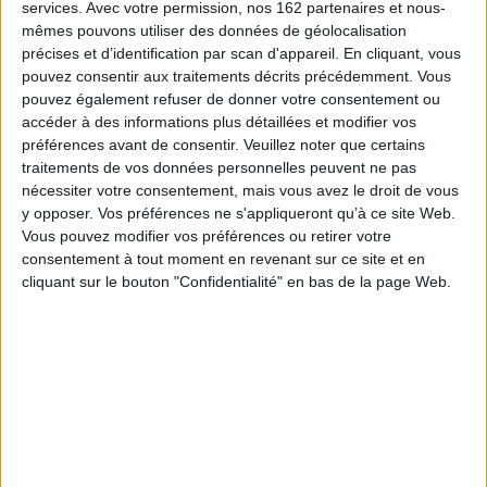
Disponible chez l'éditeur
services.
Avec votre permission, nos 162 partenaires et nous-
mêmes pouvons utiliser des données de géolocalisation
AJOUTER AU PANIER
précises et d’identification par scan d'appareil. En cliquant, vous
pouvez consentir aux traitements décrits précédemment. Vous
pouvez également refuser de donner votre consentement ou
Lipp est une fête
accéder à des informations plus détaillées et modifier vos
Auteur :
Claude Guittard
préférences avant de consentir.
Veuillez noter que certains
Éditeur :
Rocher
traitements de vos données personnelles peuvent ne pas
Directeur de la brasserie Lipp durant trente ans,
nécessiter votre consentement, mais vous avez le droit de vous
l'auteur évoque de nombreuses anecdotes
y opposer. Vos préférences ne s'appliqueront qu’à ce site Web.
liées à l'établissement, notamment à travers les
personnalités qui y ont mangé, de Jean Dutourd
Vous pouvez modifier vos préférences ou retirer votre
à Fabrice Luchini, en passant par Gérard Oury,
consentement à tout moment en revenant sur ce site et en
Jean-Paul Belmondo, Vincent Lindon, François
cliquant sur le bouton "Confidentialité" en bas de la page Web.
Mitterrand, Bill Clinton, Kate Moss ou
Madonna. ©Electre 2026
19,00 €
Disponible chez l'éditeur
AJOUTER AU PANIER
Cuisiner c'est dire je t'aime : à mes amis, à mes
enfants, à mes voisins... : 64 recettes pleines