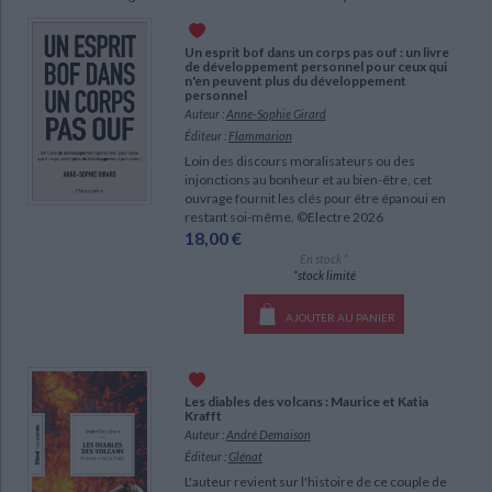
Ecologie - Environnement
Danse
Religions - Spiritualités
Bibliothèque de la Pléiade
Critique et histoire littéraire
Histoire de France
Biographies historiques
Un esprit bof dans un corps pas ouf : un livre
Classiques scolaires
Littérature ancienne et médiévale
de développement personnel pour ceux qui
CHARGEMENT...
n'en peuvent plus du développement
Histoire - Généralités
Histoire des pays
personnel
Littérature de voyage
Audio - Livres lus
Auteur :
Anne-Sophie Girard
Histoire ancienne
Géographie
Éditeur :
Flammarion
Littérature en version originale
Humour
Loin des discours moralisateurs ou des
Culture scientifique
injonctions au bonheur et au bien-être, cet
ouvrage fournit les clés pour être épanoui en
restant soi-même. ©Electre 2026
18,00 €
En stock *
*stock limité
AJOUTER AU PANIER
Les diables des volcans : Maurice et Katia
Krafft
Auteur :
André Demaison
Éditeur :
Glénat
L'auteur revient sur l'histoire de ce couple de