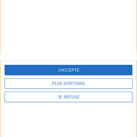
Conditions d'utilisation du site
Qui sommes-nous
Mentions Légales
Frais de port & Livraison
Conditions Générales de Vente
À votre service
Offres d'emploi
Offres Partenaires
J'ACCEPTE
À découvrir
PLUS D'OPTIONS
FeniXX
EDRLab
JE REFUSE
RetroNews
BnF : portail des métiers du livre
Cercle de la librairie
Les chèques cadeaux Mollat
Contact
Horaires