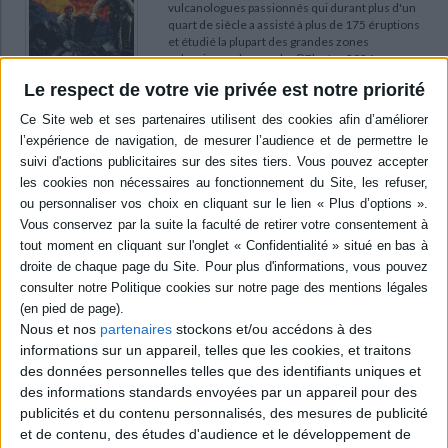
vulcanologues passionnés qui durant plus d'un
quart de siècle a assisté à plus de 175 éruptions
et étudié la plupart des grandes zones
volcaniques du monde. ©Electre 2026
9,90 €
Le respect de votre vie privée est notre priorité
En stock *
*stock limité
AJOUTER AU PANIER
Les derniers rhinocéros : au coeur de
l'Afrique, un homme prêt à tout pour sauver
une espèce
Auteur :
Lawrence Anthony
Éditeur :
Albin Michel
L. Anthony est propriétaire de la réserve de
Thula Thula, dans laquelle évoluent un troupeau
Nous et nos
partenaires
stockons et/ou accédons à des
d'éléphants, mais également Heidi, un jeune
rhinocéros orphelin. Lorsque ce dernier est tué
informations sur un appareil, telles que les cookies, et traitons
pour sa corne, l'auteur poursuit les braconniers.
des données personnelles telles que des identifiants uniques et
Embarqué jusqu'au Congo, il se met en tête de
des informations standards envoyées par un appareil pour des
sauver les derniers rhinocéros blancs du Nord.
publicités et du contenu personnalisés, des mesures de publicité
©Electre 2026
14,90 €
et de contenu, des études d'audience et le développement de