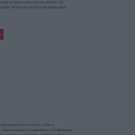
ux de sa répression chez les enfants, les
otion. Prix lycéen du livre de philosophie
R
endue depuis les Lumières, celle-ci
t s'épuisant dans la sophistique. Les dieux que
s pour vivre à nouveau, en dépassant le