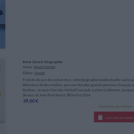
René Girard : biographie
Auteur :
Benoît Chantre
Éditeur :
Grasset
Fruit de dix ans de recherches, cette biographie intellectuelle suit le p
littérature et des mythes, passeur des plus grands penseurs français qu'
Barthes, Jacques Derrida, Michel Foucault, Lucien Goldmann, Jacques
Strauss et Jean-Paul Sartre. ©Electre 2026
39,00 €
Disponible chez l'éditeur
AJOUTER AU PANIE