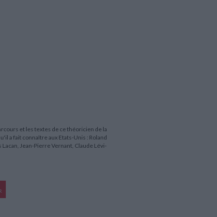
arcours et les textes de ce théoricien de la
il a fait connaître aux Etats-Unis : Roland
 Lacan, Jean-Pierre Vernant, Claude Lévi-
R