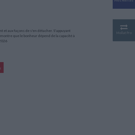
Mes Alertes
Antiquité
Mythologies
GÉOGRAPHIE
Géographie - Démographie -
Territoire
t et aux façons de s'en détacher. S'appuyant
Mollat Pro
montre que le bonheur dépend de la capacité à
CULTURE SCIENTIFIQUE
 2026
Essais scientifique
Astronomie
R