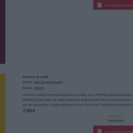
AJOUTER AU PANIE
Demain, la veille
Auteur :
Jean-Baptiste Brenet
Éditeur :
Verdier
Nourrie notamment par la pensée arabe, une réflexion philosophique sur
établit un lien entre la veille et la nuit, et présente ainsi quatre formes
qui en découlent : la phosphorescence, l'accueil, l'intellect unique et
7,00 €
En stock *
*stock limité
AJOUTER AU PANIE