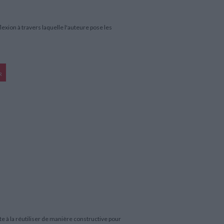
exion à travers laquelle l'auteure pose les
R
te à la réutiliser de manière constructive pour