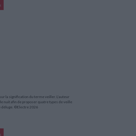
R
 la signification du terme veiller. L'auteur
 de nuit afin de proposer quatre types de veille
 le déluge. ©Electre 2026
R