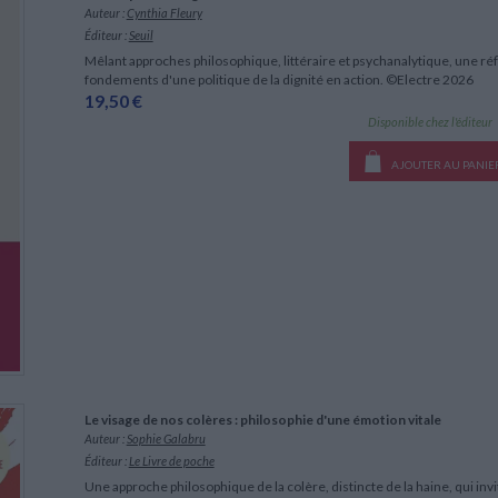
Auteur :
Cynthia Fleury
Éditeur :
Seuil
Mêlant approches philosophique, littéraire et psychanalytique, une réfl
fondements d'une politique de la dignité en action. ©Electre 2026
19,50 €
Disponible chez l'éditeur
AJOUTER AU PANIE
Le visage de nos colères : philosophie d'une émotion vitale
Auteur :
Sophie Galabru
Éditeur :
Le Livre de poche
Une approche philosophique de la colère, distincte de la haine, qui invi