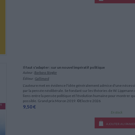
Il faut s'adapter : sur un nouvel impératif politique
Auteur :
Barbara Stiegler
Éditeur :
Gallimard
L'auteure met en évidence l'idée généralement admise d'une nécessi
par la pensée néolibérale. Se fondant sur les théories de W. Lippmann et
liens entre la pensée politique et l'évolution humaine pour montrer qu'
possible. Grand prix Moron 2019. ©Electre 2026
9,50 €
En stock
AJOUTER AU PANIE