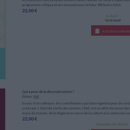
programme critique et en renouant avec le futur. ©Electre 2026
22,00 €
En stock *
*stock limité
AJOUTER AU PANIE
Qui a peur de la déconstruction ?
Éditeur :
PUF
Issues d'un colloque, des contributions qui interrogent la peur de cert
créée par J. Derrida à la fin des années 1960, est en effet devenue dans
maux du monde, de la dégénérescence de la culture à la confusion se
22,00 €
Disponible chez l'éditeur