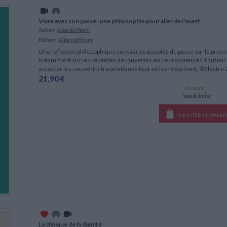
LITTÉRATURE DE VOYAGE
Dictionnaires Français
Histoire moderne
Relations et politiques
internationales
Dictionnaires Bilingues
Récits des voyageurs et des
Histoire contemporaine
Vivre avec son passé : une philosophie pour aller de l'avant
explorateurs
Sécurité nationale - Défense
Langues universitaires -
Auteur :
Charles Pépin
BIOGRAPHIES HISTORIQUES
Dictionnaires et méthodes
ECOLOGIE - ENVIRONNEMENT
Éditeur :
Allary éditions
Biographies historiques
Méthodes Langues Grand public
Une réflexion philosophique consacrée au poids du passé sur le présen
Ecologie
Français langues étrangères
HISTOIRE - GÉNÉRALITÉS
notamment sur les récentes découvertes en neurosciences, l'auteur 
accepter les souvenirs traumatiques tout en les réécrivant. ©Electre
Historiographie
21,90 €
Etudes historiques
En stock *
Généalogie - Héraldique
*stock limité
Franc-maçonnerie
CHARGEMENT...
AJOUTER AU PANIE
La clinique de la dignité