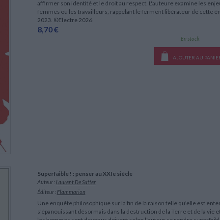
affirmer son identité et le droit au respect. L'auteure examine les enje
femmes ou les travailleurs, rappelant le ferment libérateur de cette ém
2023. ©Electre 2026
8,70 €
En stock
AJOUTER AU PANIE
Superfaible ! : penser au XXIe siècle
Auteur :
Laurent De Sutter
Éditeur :
Flammarion
Une enquête philosophique sur la fin de la raison telle qu'elle est ent
s'épanouissant désormais dans la destruction de la Terre et de la vie e
les hommes sont devenus doivent selon l'auteur se rendre superfaible