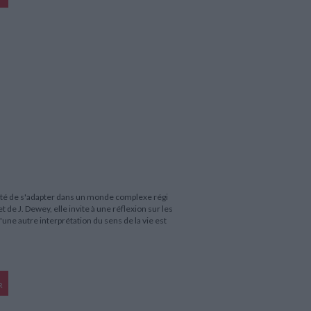
té de s'adapter dans un monde complexe régi
 de J. Dewey, elle invite à une réflexion sur les
une autre interprétation du sens de la vie est
R