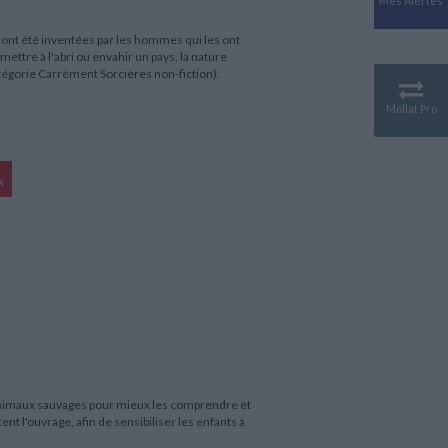
Mes Alertes
Antiquité
Mythologies
s ont été inventées par les hommes qui les ont
ttre à l'abri ou envahir un pays, la nature
GÉOGRAPHIE
tégorie Carrément Sorcières non-fiction).
Géographie - Démographie -
Territoire
Mollat Pro
CULTURE SCIENTIFIQUE
Essais scientifique
Astronomie
R
animaux sauvages pour mieux les comprendre et
t l'ouvrage, afin de sensibiliser les enfants à