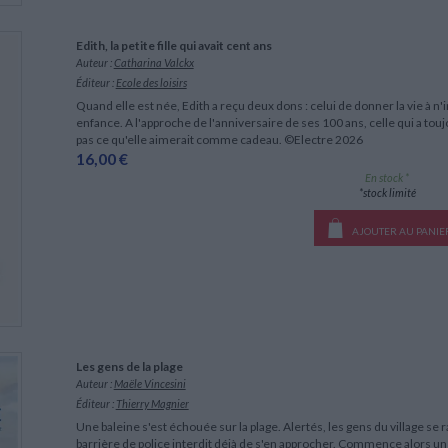
Edith, la petite fille qui avait cent ans
Auteur :
Catharina Valckx
Éditeur :
Ecole des loisirs
Quand elle est née, Edith a reçu deux dons : celui de donner la vie à n'i
enfance. A l'approche de l'anniversaire de ses 100 ans, celle qui a touj
pas ce qu'elle aimerait comme cadeau. ©Electre 2026
16,00 €
En stock *
*stock limité
AJOUTER AU PANIE
Les gens de la plage
Auteur :
Maële Vincesini
Éditeur :
Thierry Magnier
Une baleine s'est échouée sur la plage. Alertés, les gens du village se
barrière de police interdit déjà de s'en approcher. Commence alors un l