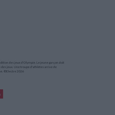
 édition des jeux d'Olympie. Le jeune garçon doit
e des jeux. Une troupe d'athlètes arrive de
sme. ©Electre 2026
R