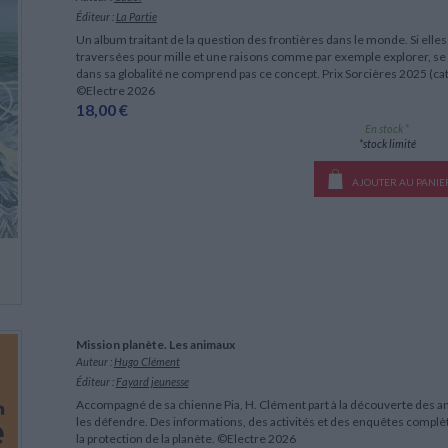
LITTÉRATURE DE VOYAGE
Dictionnaires Français
Histoire moderne
Relations et politiques
Éditeur :
La Partie
internationales
Dictionnaires Bilingues
Récits des voyageurs et des
Histoire contemporaine
Un album traitant de la question des frontières dans le monde. Si elle
explorateurs
Sécurité nationale - Défense
Langues universitaires -
traversées pour mille et une raisons comme par exemple explorer, se me
BIOGRAPHIES HISTORIQUES
Dictionnaires et méthodes
dans sa globalité ne comprend pas ce concept. Prix Sorcières 2025 (ca
ECOLOGIE - ENVIRONNEMENT
Biographies historiques
Méthodes Langues Grand public
©Electre 2026
Ecologie
18,00 €
Français langues étrangères
HISTOIRE - GÉNÉRALITÉS
En stock *
Historiographie
*stock limité
Etudes historiques
Généalogie - Héraldique
AJOUTER AU PANIE
Franc-maçonnerie
Mission planète. Les animaux
Auteur :
Hugo Clément
Éditeur :
Fayard jeunesse
Accompagné de sa chienne Pia, H. Clément part à la découverte des 
les défendre. Des informations, des activités et des enquêtes complèten
la protection de la planète. ©Electre 2026