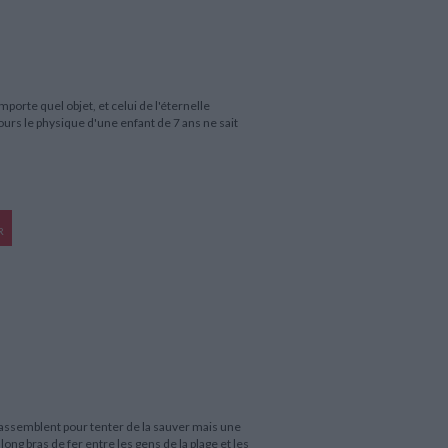
mporte quel objet, et celui de l'éternelle
ours le physique d'une enfant de 7 ans ne sait
R
 rassemblent pour tenter de la sauver mais une
ong bras de fer entre les gens de la plage et les