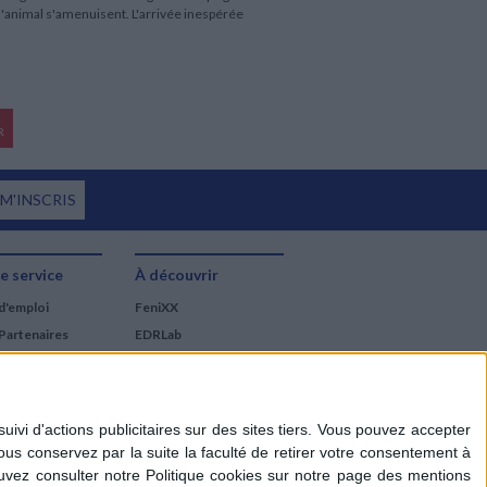
 l'animal s'amenuisent. L'arrivée inespérée
R
 M'INSCRIS
e service
À découvrir
d'emploi
FeniXX
Partenaires
EDRLab
RetroNews
BnF : portail des métiers
du livre
Cercle de la librairie
Les chèques cadeaux
Mollat