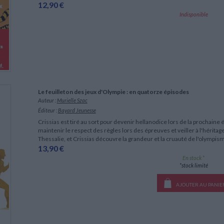
12,90 €
Indisponible
Le feuilleton des jeux d'Olympie : en quatorze épisodes
Auteur :
Murielle Szac
Éditeur :
Bayard Jeunesse
Crissias est tiré au sort pour devenir hellanodice lors de la prochaine
maintenir le respect des règles lors des épreuves et veiller à l'héritag
Thessalie, et Crissias découvre la grandeur et la cruauté de l'olympi
13,90 €
En stock *
*stock limité
AJOUTER AU PANIE