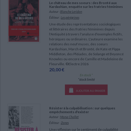
Ecologie - Environnement
Danse
Le château de mes soeurs : des Brontë aux
Religions - Spiritualités
Kardashian, enquête sur les fratries féminines
Bibliothèque de la Pléiade
Critique et histoire littéraire
Auteur :
Blanche Leridon
Histoire de France
Biographies historiques
Classiques scolaires
Littérature ancienne et médiévale
Éditeur :
Les pérégrines
CHARGEMENT...
Histoire - Généralités
Histoire des pays
Une étude des représentations sociologiques
Littérature de voyage
Audio - Livres lus
et littéraires des fratries féminines depuis
l'Antiquité à travers l'analyse d'exemples fictifs,
Histoire ancienne
Géographie
Littérature en version originale
Humour
héroïques ou ordinaires. L'auteure examine les
relations des neuf muses, des soeurs
Culture scientifique
Kardashian, March et Brontë, de Kate et Pippa
Middleton, des Pléiades, de Solange et Beyoncé
Knowles ou encore de Camille et Madeleine de
Fleurville. ©Electre 2026
20,00 €
En stock *
*stock limité
AJOUTER AU PANIER
Résister à la culpabilisation : sur quelques
empêchements d'exister
Auteur :
Mona Chollet
Éditeur :
Zones
Une réflexion sur le sentiment de culpabilité