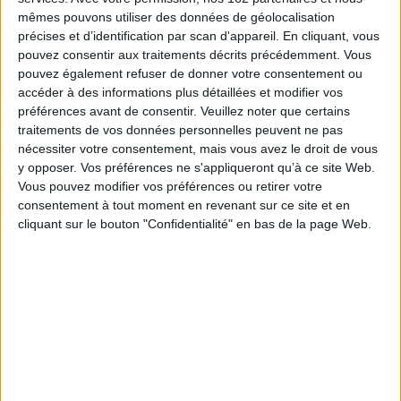
domestiques, esclaves affranchies,
mêmes pouvons utiliser des données de géolocalisation
journalistes ou artistes. ©Electre 2026
23,50 €
précises et d’identification par scan d'appareil. En cliquant, vous
En stock *
pouvez consentir aux traitements décrits précédemment. Vous
*stock limité
pouvez également refuser de donner votre consentement ou
accéder à des informations plus détaillées et modifier vos
AJOUTER AU PANIER
préférences avant de consentir.
Veuillez noter que certains
traitements de vos données personnelles peuvent ne pas
nécessiter votre consentement, mais vous avez le droit de vous
Dictionnaire amoureux du féminisme
y opposer. Vos préférences ne s'appliqueront qu’à ce site Web.
Auteur :
Rokhaya Diallo
Vous pouvez modifier vos préférences ou retirer votre
Éditeur :
Plon
consentement à tout moment en revenant sur ce site et en
Un abécédaire engagé sur le féminisme dans
lequel l'auteure rend hommage aux grandes
cliquant sur le bouton "Confidentialité" en bas de la page Web.
figures féministes. Les droits des femmes, le
sexisme, le patriarcat, la sororité, le wokisme
ou encore la féminité sont abordés. ©Electre
2026
26,00 €
En stock *
*stock limité
AJOUTER AU PANIER