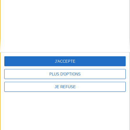
Qui sommes-nous
Mentions Légales
Frais de port & Livraison
Conditions Générales de Vente
À votre service
Offres d'emploi
Offres Partenaires
J'ACCEPTE
À découvrir
FeniXX
PLUS D'OPTIONS
EDRLab
JE REFUSE
RetroNews
BnF : portail des métiers du livre
Cercle de la librairie
Les chèques cadeaux Mollat
Contact
Horaires
Librairie Mollat
La librairie Mollat vous accueille