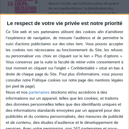
dans la société, qui s'articule autour de quatre
de ses manifestations : la diabolisation des
enfants, la culpabilisation des femmes et des
mères, le culte du travail et la résurgence de
Le respect de votre vie privée est notre priorité
logiques punitives. L'auteure montre qu'il est
plus présent chez les catégories dominées,
comme les enfants, les femmes et les
minorités sexuelles ou raciales. ©Ele...
20,00 €
En stock
AJOUTER AU PANIER
Nous ne sommes rien, soyons toutes ! :
histoire de femmes en lutte et de luttes
féministes : de la Révolution française à nos
Nous et nos
partenaires
stockons et/ou accédons à des
jours
Auteur :
Ludivine Bantigny
informations sur un appareil, telles que les cookies, et traitons
Éditeur :
Seuil
des données personnelles telles que des identifiants uniques et
Portraits de femmes, célèbres ou pas, qui,
des informations standards envoyées par un appareil pour des
engagées dans des luttes féministes, sociales
publicités et du contenu personnalisés, des mesures de publicité
et politiques, ont lutté pour leur émancipation,
et de contenu, des études d'audience et le développement de
qu'elles soient ouvrières, institutrices,
services.
Avec votre permission, nos 162 partenaires et nous-