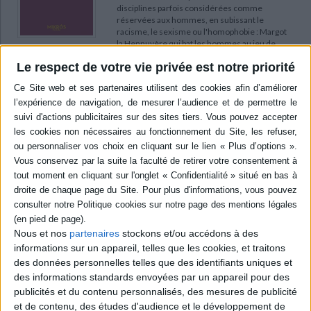
disciplines parfois considérées comme
réservées aux hommes, en subissant le
racisme, le sexisme ou l'homophobie : Margot
la Hennuyère qui bat les hommes au jeu de
paume, Annie Cohen Kopchovsky qui fait le tour
Le respect de votre vie privée est notre priorité
du monde à bicyclette, Junko Tabei qui gravit
l'Everest, entre autres. ©Electre 2026
13,90 €
Expédié sous 10 à 15 j.
AJOUTER AU PANIER
Cavalcade océane : victoire autour du monde
sans satellite à bord de Pen Duick VI
Auteur :
Marie Tabarly
Éditeur :
Arthaud
A bord du ketch mythique d'E. Tabarly, la
Nous et nos
partenaires
stockons et/ou accédons à des
navigatrice fait le récit de son tour du monde de
huit mois, sans satellite, dans le cadre de
informations sur un appareil, telles que les cookies, et traitons
l'Ocean globe race 2023, une course en
des données personnelles telles que des identifiants uniques et
équipage avec escales. Son texte intime est une
des informations standards envoyées par un appareil pour des
déclaration d'amour à la mer, à la liberté, au
publicités et du contenu personnalisés, des mesures de publicité
courage et à la mémoire de son père. ©Electre
et de contenu, des études d'audience et le développement de
2026