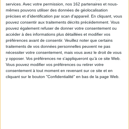
21,50 €
services.
Avec votre permission, nos 162 partenaires et nous-
En stock *
mêmes pouvons utiliser des données de géolocalisation
*stock limité
précises et d’identification par scan d'appareil. En cliquant, vous
pouvez consentir aux traitements décrits précédemment. Vous
AJOUTER AU PANIER
pouvez également refuser de donner votre consentement ou
accéder à des informations plus détaillées et modifier vos
préférences avant de consentir.
Veuillez noter que certains
30 voyages incroyables à vivre avec les enfants
traitements de vos données personnelles peuvent ne pas
Auteur :
Marie Faure Ambroise
nécessiter votre consentement, mais vous avez le droit de vous
Éditeur :
Gallimard loisirs
y opposer. Vos préférences ne s'appliqueront qu’à ce site Web.
Trente destinations insolites à effectuer en
famille pour visiter Budapest à vélo, faire de la
Vous pouvez modifier vos préférences ou retirer votre
tyrolienne au-dessus de la forêt tropicale au
consentement à tout moment en revenant sur ce site et en
Costa Rica, dormir dans un bunker en Albanie,
cliquant sur le bouton "Confidentialité" en bas de la page Web.
goûter des nouilles glacées en Corée ou
traverser les Pyrénées à dos d’âne. ©Electre
2026
25,00 €
Disponible chez l'éditeur
AJOUTER AU PANIER