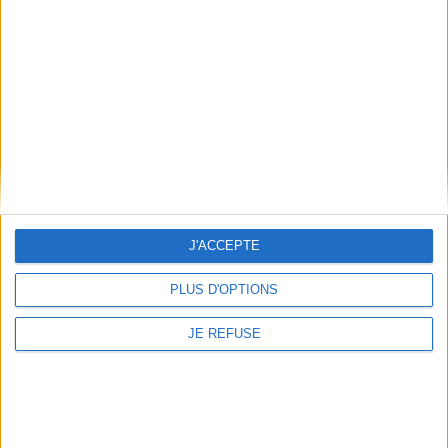
Informations pratiques
Conditions d'utilisation du site
Qui sommes-nous
Mentions Légales
Frais de port & Livraison
Conditions Générales de Vente
À votre service
Offres d'emploi
Offres Partenaires
J'ACCEPTE
À découvrir
PLUS D'OPTIONS
FeniXX
EDRLab
JE REFUSE
RetroNews
BnF : portail des métiers du livre
Cercle de la librairie
Les chèques cadeaux Mollat