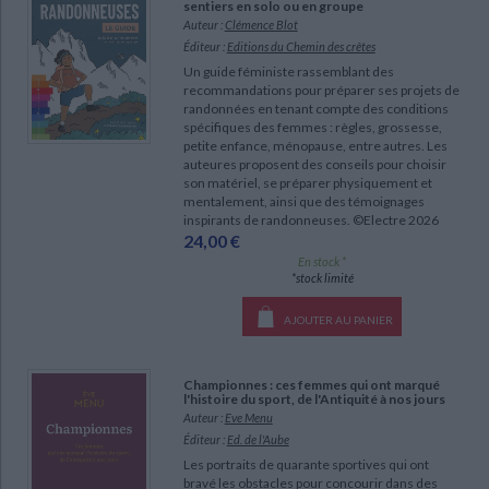
sentiers en solo ou en groupe
Ecologie - Environnement
Danse
Religions - Spiritualités
Bibliothèque de la Pléiade
Auteur :
Clémence Blot
Critique et histoire littéraire
Éditeur :
Editions du Chemin des crêtes
Histoire de France
Biographies historiques
Classiques scolaires
Littérature ancienne et médiévale
Un guide féministe rassemblant des
CHARGEMENT...
Histoire - Généralités
Histoire des pays
recommandations pour préparer ses projets de
Littérature de voyage
Audio - Livres lus
randonnées en tenant compte des conditions
spécifiques des femmes : règles, grossesse,
Histoire ancienne
Géographie
Littérature en version originale
Humour
petite enfance, ménopause, entre autres. Les
auteures proposent des conseils pour choisir
Culture scientifique
son matériel, se préparer physiquement et
mentalement, ainsi que des témoignages
inspirants de randonneuses. ©Electre 2026
24,00 €
En stock *
*stock limité
AJOUTER AU PANIER
Championnes : ces femmes qui ont marqué
l'histoire du sport, de l'Antiquité à nos jours
Auteur :
Eve Menu
Éditeur :
Ed. de l'Aube
Les portraits de quarante sportives qui ont
bravé les obstacles pour concourir dans des