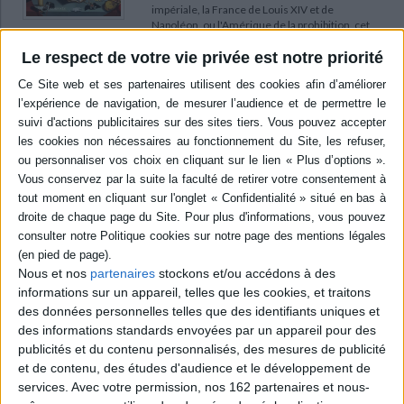
impériale, la France de Louis XIV et de
Napoléon, ou l'Amérique de la prohibition, cet
ouvrage mêle récit et anecdotes pour retracer
l'histoire universelle de l'impôt, de son
Le respect de votre vie privée est notre priorité
adhésion et de sa résistance. ©Electre 2026
25,00 €
En stock *
*stock limité
AJOUTER AU PANIER
France 2023 : les données clés
Éditeur :
La Documentation française
Des informations factuelles et chiffrées sur la
situation économique et sociale française,
Nous et nos
partenaires
stockons et/ou accédons à des
organisées en 24 thèmes : dette publique,
chômage, ère du numérique, justice, entre
informations sur un appareil, telles que les cookies, et traitons
autres. ©Electre 2026
des données personnelles telles que des identifiants uniques et
7,90 €
des informations standards envoyées par un appareil pour des
Indisponible
publicités et du contenu personnalisés, des mesures de publicité
et de contenu, des études d'audience et le développement de
services.
Avec votre permission, nos 162 partenaires et nous-
Economie pour le XXIe siècle : manuel des
transitions justes