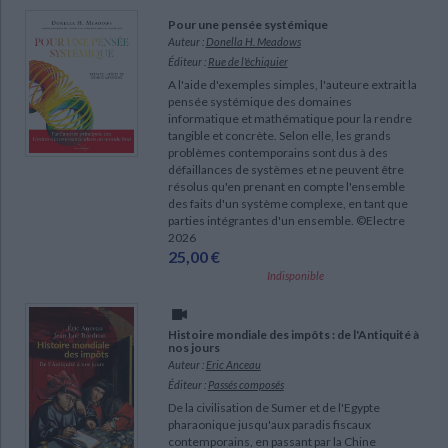
Pour une pensée systémique
Auteur :
Donella H. Meadows
Éditeur :
Rue de l'échiquier
A l'aide d'exemples simples, l'auteure extrait la
pensée systémique des domaines
informatique et mathématique pour la rendre
tangible et concrète. Selon elle, les grands
problèmes contemporains sont dus à des
défaillances de systèmes et ne peuvent être
résolus qu'en prenant en compte l'ensemble
des faits d'un système complexe, en tant que
parties intégrantes d'un ensemble. ©Electre
2026
25,00 €
Indisponible
Histoire mondiale des impôts : de l'Antiquité à
nos jours
Auteur :
Eric Anceau
Éditeur :
Passés composés
De la civilisation de Sumer et de l'Egypte
pharaonique jusqu'aux paradis fiscaux
contemporains, en passant par la Chine