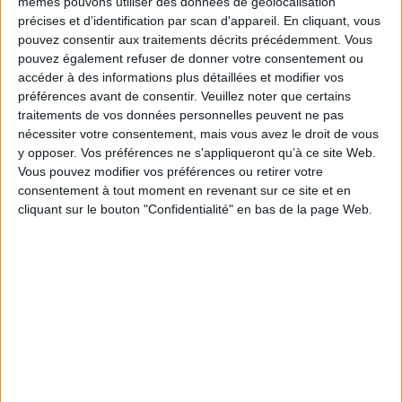
mêmes pouvons utiliser des données de géolocalisation
Auteur :
Eloi Laurent
précises et d’identification par scan d'appareil. En cliquant, vous
Éditeur :
La Découverte
pouvez consentir aux traitements décrits précédemment. Vous
La crise écologique est aussi une crise
pouvez également refuser de donner votre consentement ou
économique. Ce manuel intègre les défis
accéder à des informations plus détaillées et modifier vos
écologiques et les enjeux économiques et
préférences avant de consentir.
Veuillez noter que certains
sociaux en prenant en compte la biosphère, la
crise des inégalités sociales, l'économie
traitements de vos données personnelles peuvent ne pas
organique et le dialogue interdisciplinaire. Il
nécessiter votre consentement, mais vous avez le droit de vous
présente une méthode, des outils et aborde la
y opposer. Vos préférences ne s'appliqueront qu’à ce site Web.
biodiversité, les écosystèmes, l'énergie, la
Vous pouvez modifier vos préférences ou retirer votre
santé, etc. ©Electre 2026
consentement à tout moment en revenant sur ce site et en
21,00 €
cliquant sur le bouton "Confidentialité" en bas de la page Web.
Disponible chez l'éditeur
AJOUTER AU PANIER
Le mythe de l'entrepreneur : défaire
l'imaginaire de la Silicon Valley
Auteur :
Anthony Galluzzo
Éditeur :
Zones
Une déconstruction des stéréotypes associés
aux chefs d'entreprise, souvent dépeints