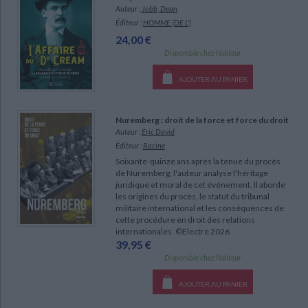
Ecologie - Environnement
Danse
Religions - Spiritualités
Auteur :
Jobb, Dean
Bibliothèque de la Pléiade
Critique et histoire littéraire
Éditeur :
HOMME (DE L')
Histoire de France
Biographies historiques
24,00 €
Classiques scolaires
Littérature ancienne et médiévale
Disponible chez l'éditeur
Histoire - Généralités
Histoire des pays
Littérature de voyage
Audio - Livres lus
AJOUTER AU PANIER
Histoire ancienne
Géographie
Littérature en version originale
Humour
Culture scientifique
Nuremberg : droit de la force et force du droit
Auteur :
Eric David
Éditeur :
Racine
Soixante-quinze ans après la tenue du procès
CHARGEMENT...
de Nuremberg, l'auteur analyse l'héritage
juridique et moral de cet événement. Il aborde
les origines du procès, le statut du tribunal
militaire international et les conséquences de
cette procédure en droit des relations
internationales. ©Electre 2026
39,95 €
Disponible chez l'éditeur
AJOUTER AU PANIER