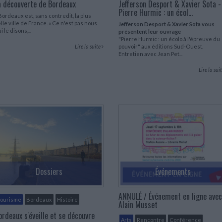
a découverte de Bordeaux
Jefferson Desport & Xavier Sota -
LITTÉRATURE DE VOYAGE
Dictionnaires Français
Histoire moderne
Relations et politiques
Pierre Hurmic : un écol...
internationales
Dictionnaires Bilingues
Récits des voyageurs et des
Histoire contemporaine
Bordeaux est, sans contredit, la plus
explorateurs
Sécurité nationale - Défense
lle ville de France. » Ce n'est pas nous
Langues universitaires -
Jefferson Desport & Xavier Sota vous
BIOGRAPHIES HISTORIQUES
i le disons,...
présentent leur ouvrage
Dictionnaires et méthodes
ECOLOGIE - ENVIRONNEMENT
"Pierre Hurmic : un écolo à l'épreuve du
Biographies historiques
Méthodes Langues Grand public
Lire la suite
pouvoir" aux éditions Sud-Ouest.
Ecologie
Français langues étrangères
Entretien avec Jean Pet...
HISTOIRE - GÉNÉRALITÉS
Historiographie
Lire la sui
Etudes historiques
Généalogie - Héraldique
Franc-maçonnerie
Dossiers
Événements
ANNULÉ / Événement en ligne avec
Tourisme
Bordeaux
Histoire
Alain Musset
ordeaux s'éveille et se découvre
Arts
Rencontre
Conférence