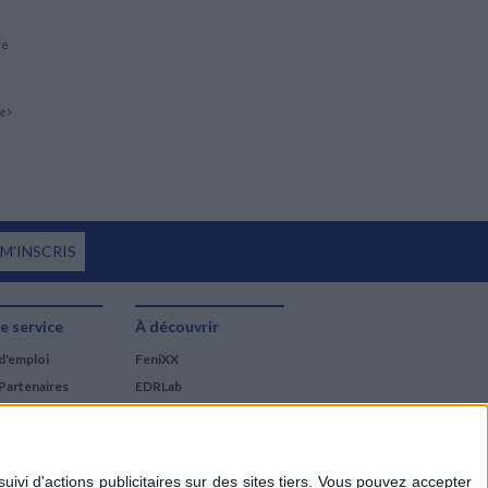
re
te
 M'INSCRIS
e service
À découvrir
d'emploi
FeniXX
Partenaires
EDRLab
RetroNews
BnF : portail des métiers
du livre
Cercle de la librairie