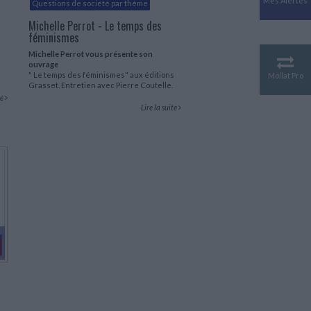
Mes Alertes
Questions de société par thème
Antiquité
Mythologies
Michelle Perrot - Le temps des
féminismes
GÉOGRAPHIE
Michelle Perrot vous présente son
Géographie - Démographie -
ouvrage
Territoire
" Le temps des féminismes" aux éditions
Mollat Pro
Grasset. Entretien avec Pierre Coutelle.
CULTURE SCIENTIFIQUE
te
Lire la suite
Essais scientifique
Astronomie