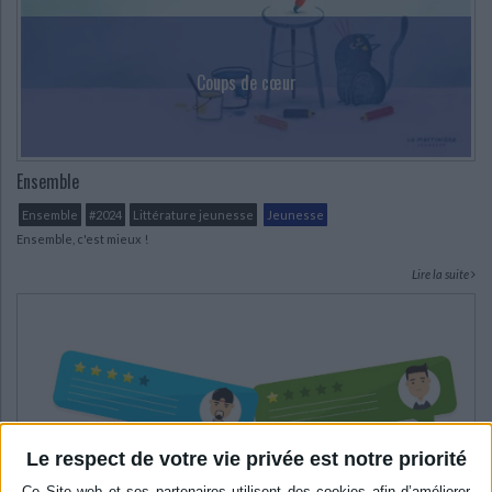
Ecologie - Environnement
Danse
Religions - Spiritualités
CHARGEMENT...
Bibliothèque de la Pléiade
Critique et histoire littéraire
Histoire de France
Biographies historiques
Classiques scolaires
Littérature ancienne et médiévale
Coups de cœur
Histoire - Généralités
Histoire des pays
Littérature de voyage
Audio - Livres lus
Histoire ancienne
Géographie
Littérature en version originale
Humour
Culture scientifique
Ensemble
Ensemble
#2024
Littérature jeunesse
Jeunesse
Ensemble, c'est mieux !
Lire la suite
Le respect de votre vie privée est notre priorité