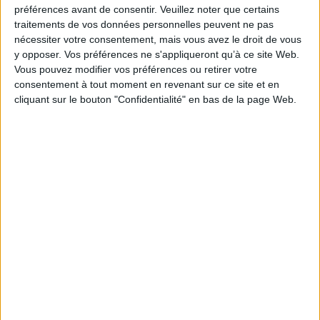
préférences avant de consentir.
Veuillez noter que certains
traitements de vos données personnelles peuvent ne pas
nécessiter votre consentement, mais vous avez le droit de vous
Articles
y opposer. Vos préférences ne s'appliqueront qu’à ce site Web.
Vous pouvez modifier vos préférences ou retirer votre
consentement à tout moment en revenant sur ce site et en
cliquant sur le bouton "Confidentialité" en bas de la page Web.
Mollatpro
Ensemble
Nous nous améliorons selon vos choix !
Participez à notre sondage sur l'amélioration des Newsletters Mollatpro ! Pas
plus de 3 minutes c...
Lire la suite
1
Découvrez nos Newsletters Mollat !
JE M'INSCRIS