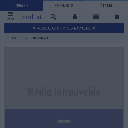
LIBRAIRIE
EVENEMENTS
À LA UNE
MENU
PARCOURIR NOS RAYONS
Littérature
Sciences humaines - Histoire
TAGS
PHYSIQUE
Arts
Jeunesse
BD Manga
Loisirs - Bien-être
Economie - Droit
Sciences - Savoirs
EBOOKS
LIVRES LUS
UNIVERS SCIENCES HUMAINES - HISTOIRE
UNIVERS SCIENCES - SAVOIRS
UNIVERS LOISIRS - BIEN-ÊTRE
UNIVERS ECONOMIE - DROIT
UNIVERS LITTÉRATURE
UNIVERS BD MANGA
UNIVERS JEUNESSE
UNIVERS ARTS
Bandes dessinées - Comics - Mangas
Littérature française et francophone
Mes histoires
Informatique
Philosophie
Beaux-arts
Tourisme
Economie
Psychanalyse - Psychologie
Administration d'entreprise
Sciences - Techniques
Littérature étrangère
Documentaires
Architecture
Sports
Littérature romanesque, historique,
Maison - Design - Arts décoratifs
Art de vivre
Sociologie
Pour jouer
Médecine
Droit
Romans policiers
Photographie
Ethnologie
Scolaire
Loisirs
terroir
Dictionnaires - Langues
Education et société
Jardins - Nature
Mode
Questions de société
Arts graphiques
Bien-être
Santé
Science fiction et Fantasy
Adolescent - jeunes adultes
Dossiers
Actualite politique
Cinéma
Actualité internationale
Musique
Poésie
Théâtre