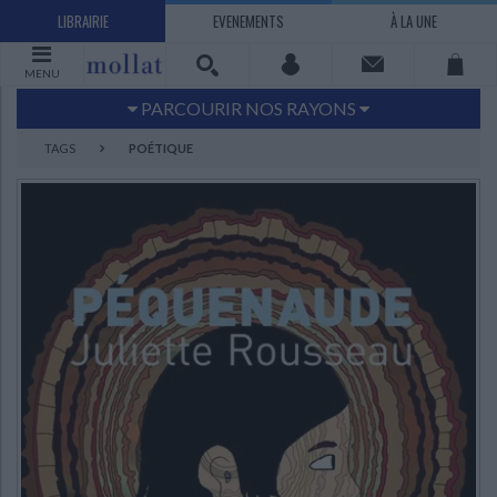
LIBRAIRIE
EVENEMENTS
À LA UNE
MENU
PARCOURIR NOS RAYONS
Littérature
Sciences humaines - Histoire
TAGS
POÉTIQUE
Arts
Jeunesse
BD Manga
Loisirs - Bien-être
Economie - Droit
Sciences - Savoirs
EBOOKS
LIVRES LUS
UNIVERS SCIENCES HUMAINES - HISTOIRE
UNIVERS SCIENCES - SAVOIRS
UNIVERS LOISIRS - BIEN-ÊTRE
UNIVERS ECONOMIE - DROIT
UNIVERS LITTÉRATURE
UNIVERS BD MANGA
UNIVERS JEUNESSE
UNIVERS ARTS
Bandes dessinées - Comics - Mangas
Littérature française et francophone
Mes histoires
Informatique
Philosophie
Beaux-arts
Tourisme
Economie
Psychanalyse - Psychologie
Administration d'entreprise
Sciences - Techniques
Littérature étrangère
Documentaires
Architecture
Sports
Littérature romanesque, historique,
Maison - Design - Arts décoratifs
Art de vivre
Sociologie
Pour jouer
Médecine
Droit
Romans policiers
Photographie
Ethnologie
Scolaire
Loisirs
terroir
Dictionnaires - Langues
Education et société
Jardins - Nature
Mode
Questions de société
Arts graphiques
Bien-être
Santé
Science fiction et Fantasy
Adolescent - jeunes adultes
Actualite politique
Cinéma
Actualité internationale
Musique
Poésie
Théâtre