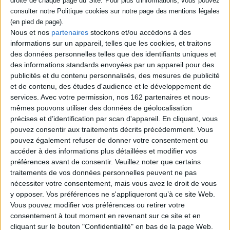
Éditeur :
Flammarion
Coincée dans un corps de garçon qu'elle
peine à habiter, l'héroïne retrace son
Nous et nos
partenaires
stockons et/ou accédons à des
parcours, de son enfance dans les années
informations sur un appareil, telles que les cookies, et traitons
1980, passée à San Blas, un quartier
populaire de Madrid dévasté par la drogue, à
des données personnelles telles que des identifiants uniques et
ses nuits au coeur de la capitale dans les
des informations standards envoyées par un appareil pour des
années 1990. Une odyssée contre
publicités et du contenu personnalisés, des mesures de publicité
l'asphyxie des faux-semblants, la lâcheté et
et de contenu, des études d'audience et le développement de
la violence. Premier roman. ©Electre 2026
22,50 €
services.
Avec votre permission, nos 162 partenaires et nous-
mêmes pouvons utiliser des données de géolocalisation
Disponible chez l'éditeur
précises et d’identification par scan d'appareil. En cliquant, vous
AJOUTER AU PANIER
pouvez consentir aux traitements décrits précédemment. Vous
pouvez également refuser de donner votre consentement ou
accéder à des informations plus détaillées et modifier vos
préférences avant de consentir.
Veuillez noter que certains
Découvrez nos Newsletters Mollat !
traitements de vos données personnelles peuvent ne pas
nécessiter votre consentement, mais vous avez le droit de vous
JE M'INSCRIS
y opposer. Vos préférences ne s'appliqueront qu’à ce site Web.
Vous pouvez modifier vos préférences ou retirer votre
consentement à tout moment en revenant sur ce site et en
Informations pratiques
cliquant sur le bouton "Confidentialité" en bas de la page Web.