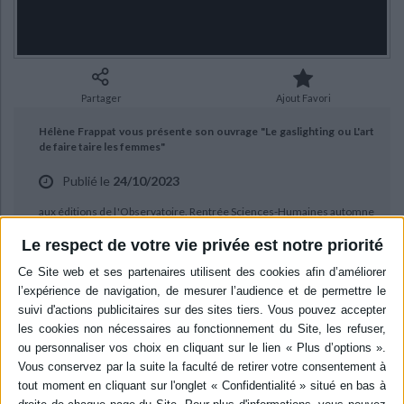
Ecologie - Environnement
Danse
Religions - Spiritualités
Bibliothèque de la Pléiade
Critique et histoire littéraire
Histoire de France
Biographies historiques
Classiques scolaires
Littérature ancienne et médiévale
Histoire - Généralités
Histoire des pays
Littérature de voyage
Audio - Livres lus
Partager
Ajout Favori
Histoire ancienne
Géographie
Littérature en version originale
Humour
Hélène Frappat vous présente son ouvrage "Le gaslighting ou L'art
Culture scientifique
de faire taire les femmes"
Publié le
24/10/2023
aux éditions de l'Observatoire. Rentrée Sciences-Humaines automne
2023.
Le respect de votre vie privée est notre priorité
BIBLIOGRAPHIE
La mauvaise habitude
Auteur :
Alana S. Portero