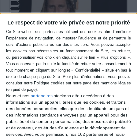
Le respect de votre vie privée est notre priorité
Vidéos
Littérature
Littérature française et francophone
Littérature en langue française
Nous et nos
partenaires
stockons et/ou accédons à des
Aurélien Bellanger - Téléréalité
informations sur un appareil, telles que les cookies, et traitons
Aurélien Bellanger vous présente son ouvrage "Téléréalité"
des données personnelles telles que des identifiants uniques et
aux éditions Gallimard.
des informations standards envoyées par un appareil pour des
Lire la suite
publicités et du contenu personnalisés, des mesures de publicité
et de contenu, des études d'audience et le développement de
services.
Avec votre permission, nos 162 partenaires et nous-