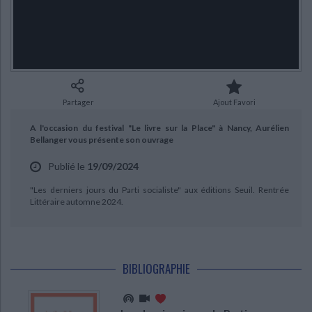
Ecologie - Environnement
Danse
Religions - Spiritualités
Bibliothèque de la Pléiade
Critique et histoire littéraire
Histoire de France
Biographies historiques
Classiques scolaires
Littérature ancienne et médiévale
Histoire - Généralités
Histoire des pays
Littérature de voyage
Audio - Livres lus
Histoire ancienne
Géographie
Littérature en version originale
Humour
Partager
Ajout Favori
Culture scientifique
A l'occasion du festival "Le livre sur la Place" à Nancy, Aurélien
Bellanger vous présente son ouvrage
Publié le
19/09/2024
CHARGEMENT...
"Les derniers jours du Parti socialiste" aux éditions Seuil. Rentrée
Littéraire automne 2024.
BIBLIOGRAPHIE