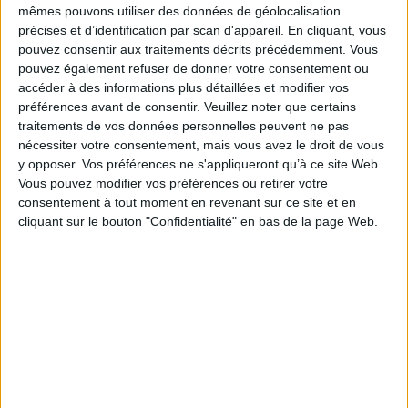
mêmes pouvons utiliser des données de géolocalisation
précises et d’identification par scan d'appareil. En cliquant, vous
pouvez consentir aux traitements décrits précédemment. Vous
pouvez également refuser de donner votre consentement ou
accéder à des informations plus détaillées et modifier vos
préférences avant de consentir.
Veuillez noter que certains
traitements de vos données personnelles peuvent ne pas
nécessiter votre consentement, mais vous avez le droit de vous
y opposer. Vos préférences ne s'appliqueront qu’à ce site Web.
Vidéos
Vous pouvez modifier vos préférences ou retirer votre
consentement à tout moment en revenant sur ce site et en
cliquant sur le bouton "Confidentialité" en bas de la page Web.
Littérature
Littérature française et francophone
Littérature en langue française
Aurélien Bellanger - Le vingtième siècle
Aurélien Bellanger vous présente son ouvrage
"Le vingtième siècle" aux éditions Gallimard. Rentrée littéraire janvier
2023.
Lire la suite