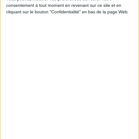
consentement à tout moment en revenant sur ce site et en
Découvrez nos Newsletters Mollat !
cliquant sur le bouton "Confidentialité" en bas de la page Web.
JE M'INSCRIS
Informations pratiques
Conditions d'utilisation du site
Qui sommes-nous
Mentions Légales
Frais de port & Livraison
Conditions Générales de Vente
À votre service
Offres d'emploi
Offres Partenaires
À découvrir
FeniXX