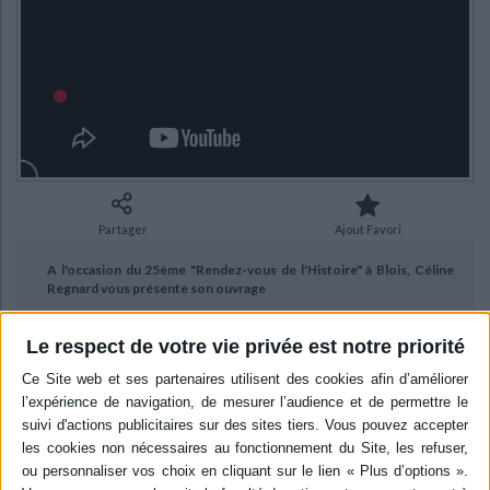
Ecologie - Environnement
Danse
Religions - Spiritualités
Bibliothèque de la Pléiade
Critique et histoire littéraire
Histoire de France
Biographies historiques
Classiques scolaires
Littérature ancienne et médiévale
Histoire - Généralités
Histoire des pays
Littérature de voyage
Audio - Livres lus
Histoire ancienne
Géographie
Littérature en version originale
Humour
Culture scientifique
Partager
Ajout Favori
A l'occasion du 25ème "Rendez-vous de l'Histoire" à Blois, Céline
Regnard vous présente son ouvrage
Publié le
07/11/2022
Le respect de votre vie privée est notre priorité
"En transit : les Syriens à Beyrouth, Marseille, Le Havre, New York
(1880-1914)" aux éditions Anamosa.