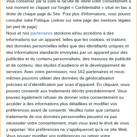
BIBLIOGRAPHIE
En transit : les Syriens à
Beyrouth, Marseille, Le Havre,
New York (1880-1914)
Nous et nos
partenaires
stockons et/ou accédons à des
Auteur :
Céline Regnard-Drouot
informations sur un appareil, telles que les cookies, et traitons
Éditeur :
Anamosa
des données personnelles telles que des identifiants uniques et
A partir de l'exemple des Syriens de la fin du
des informations standards envoyées par un appareil pour des
XIXe siècle, l'historienne des migrations
publicités et du contenu personnalisés, des mesures de publicité
évoque le transit et les lieux d'entre-deux
et de contenu, des études d'audience et le développement de
du parcours migratoire. Puisant dans les
services.
Avec votre permission, nos 162 partenaires et nous-
archives françaises américaines, elle
retrace des trajectoires personnelles entre
mêmes pouvons utiliser des données de géolocalisation
la Syrie, la France et les Etats-Unis. Elle
précises et d’identification par scan d'appareil. En cliquant, vous
étudie aussi le rôle des acteurs des
pouvez consentir aux traitements décrits précédemment. Vous
migrations : policier, passeur, batelier ou
pouvez également refuser de donner votre consentement ou
encore médecin. ...
26,00 €
accéder à des informations plus détaillées et modifier vos
préférences avant de consentir.
Veuillez noter que certains
Disponible chez l'éditeur
traitements de vos données personnelles peuvent ne pas
AJOUTER AU PANIER
nécessiter votre consentement, mais vous avez le droit de vous
y opposer. Vos préférences ne s'appliqueront qu’à ce site Web.
Vous pouvez modifier vos préférences ou retirer votre