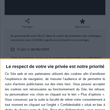
Ecologie - Environnement
Danse
Religions - Spiritualités
Bibliothèque de la Pléiade
Critique et histoire littéraire
Histoire de France
Biographies historiques
Classiques scolaires
Littérature ancienne et médiévale
Histoire - Généralités
Histoire des pays
Littérature de voyage
Audio - Livres lus
Partager
Ajout Favori
Histoire ancienne
Géographie
Littérature en version originale
Humour
En partenariat avec l'ACF, dans le cadre du séminaire des échanges,
Culture scientifique
rencontre avec Clotilde Leguil vous présente son ouvrage
Publié le
06/06/2024
"L'ère du toxique : essai sur le nouveau malaise dans la civilisation"
aux éditions PUF. Entretien avec Martine Versel.
Le respect de votre vie privée est notre priorité
BIBLIOGRAPHIE
L'ère du toxique : essai sur le
nouveau malaise dans la
civilisation