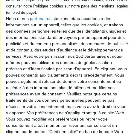
Auteur :
Clotilde Leguil
Éditeur :
PUF
Nous et nos
partenaires
stockons et/ou accédons à des
Selon la psychologue et psychanalyste, l'ère
du toxique, propre au XXIe siècle, marque
informations sur un appareil, telles que les cookies, et traitons
un tournant civilisationnel qui trouve ses
des données personnelles telles que des identifiants uniques et
racines dans les tourments de Törless, le
des informations standards envoyées par un appareil pour des
héros de Musil, ou encore dans la maladie
publicités et du contenu personnalisés, des mesures de publicité
d'amour dont souffre Emma, l'héroïne de
et de contenu, des études d'audience et le développement de
Flaubert. ©Electre 2026
18,00 €
services.
Avec votre permission, nos 162 partenaires et nous-
mêmes pouvons utiliser des données de géolocalisation
Disponible chez l'éditeur
précises et d’identification par scan d'appareil. En cliquant, vous
AJOUTER AU PANIER
pouvez consentir aux traitements décrits précédemment. Vous
pouvez également refuser de donner votre consentement ou
accéder à des informations plus détaillées et modifier vos
Découvrez nos Newsletters Mollat !
préférences avant de consentir.
Veuillez noter que certains
traitements de vos données personnelles peuvent ne pas
nécessiter votre consentement, mais vous avez le droit de vous
JE M'INSCRIS
y opposer. Vos préférences ne s'appliqueront qu’à ce site Web.
Vous pouvez modifier vos préférences ou retirer votre
consentement à tout moment en revenant sur ce site et en
Informations pratiques
cliquant sur le bouton "Confidentialité" en bas de la page Web.