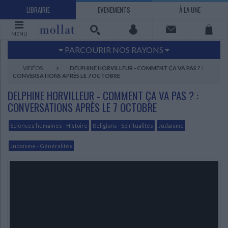
LIBRAIRIE
EVENEMENTS
À LA UNE
MENU
PARCOURIR NOS RAYONS
Littérature
Sciences humaines - Histoire
VIDÉOS
DELPHINE HORVILLEUR - COMMENT ÇA VA PAS ? :
CONVERSATIONS APRÈS LE 7 OCTOBRE
Arts
Jeunesse
DELPHINE HORVILLEUR - COMMENT ÇA VA PAS ? :
BD Manga
Loisirs - Bien-être
CONVERSATIONS APRÈS LE 7 OCTOBRE
Economie - Droit
Sciences - Savoirs
EBOOKS
LIVRES LUS
Sciences humaines - Histoire
Religions - Spiritualités
Judaïsme
UNIVERS SCIENCES HUMAINES - HISTOIRE
UNIVERS SCIENCES - SAVOIRS
UNIVERS LOISIRS - BIEN-ÊTRE
UNIVERS ECONOMIE - DROIT
UNIVERS LITTÉRATURE
UNIVERS BD MANGA
UNIVERS JEUNESSE
UNIVERS ARTS
Judaïsme - Généralités
Bandes dessinées - Comics - Mangas
Littérature française et francophone
Mes histoires
Informatique
Philosophie
Beaux-arts
Tourisme
Economie
Psychanalyse - Psychologie
Administration d'entreprise
Sciences - Techniques
Littérature étrangère
Documentaires
Architecture
Sports
Littérature romanesque, historique,
Maison - Design - Arts décoratifs
Art de vivre
Sociologie
Pour jouer
Médecine
Droit
Romans policiers
Photographie
Ethnologie
Scolaire
Loisirs
terroir
Dictionnaires - Langues
Education et société
Jardins - Nature
Mode
Questions de société
Arts graphiques
Bien-être
Santé
Science fiction et Fantasy
Adolescent - jeunes adultes
Actualite politique
Cinéma
Actualité internationale
Musique
Poésie
Théâtre