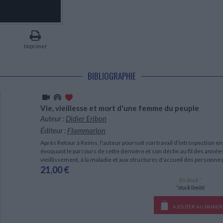
LITTÉRATURE DE VOYAGE
Dictionnaires Français
Histoire moderne
Relations et politiques
internationales
Dictionnaires Bilingues
Récits des voyageurs et des
Histoire contemporaine
explorateurs
Sécurité nationale - Défense
Langues universitaires -
BIOGRAPHIES HISTORIQUES
Dictionnaires et méthodes
ECOLOGIE - ENVIRONNEMENT
Biographies historiques
Méthodes Langues Grand public
Imprimer
Ecologie
Français langues étrangères
HISTOIRE - GÉNÉRALITÉS
Historiographie
BIBLIOGRAPHIE
Etudes historiques
Généalogie - Héraldique
Franc-maçonnerie
Vie, vieillesse et mort d'une femme du peuple
Auteur :
Didier Eribon
Éditeur :
Flammarion
Après Retour à Reims, l'auteur poursuit son travail d'introspection e
évoquant le parcours de cette dernière et son déclin au fil des années
vieillissement, à la maladie et aux structures d'accueil des personn
21,00 €
En stock *
*stock limité
AJOUTER AU PANIER