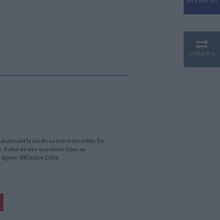
Mes Alertes
Antiquité
Mythologies
GÉOGRAPHIE
Géographie - Démographie -
Territoire
Mollat Pro
CULTURE SCIENTIFIQUE
Essais scientifique
Astronomie
n analysant la vie de sa mère décédée. En
, il aborde des questions liées au
es âgées. ©Electre 2026