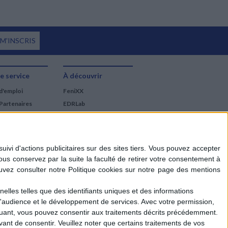
 M'INSCRIS
e service
À découvrir
d'emploi
FeniXX
Partenaires
EDRLab
RetroNews
BnF : portail des métiers
du livre
Cercle de la librairie
Les chèques cadeaux
Mollat
elles telles que des identifiants uniques et des informations
d'audience et le développement de services.
Avec votre permission,
iquant, vous pouvez consentir aux traitements décrits précédemment.
ant de consentir.
Veuillez noter que certains traitements de vos