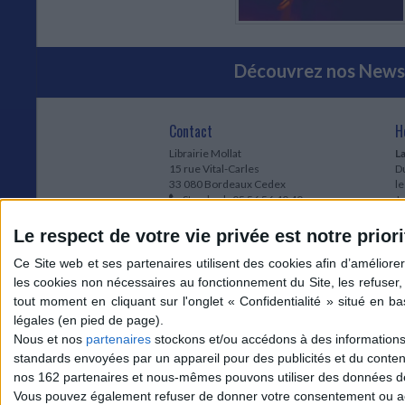
Découvrez nos Newsl
Contact
H
Librairie Mollat
La
15 rue Vital-Carles
Du
33 080 Bordeaux Cedex
l
Standard :
05 56 56 40 40
Jo
Service client mollat.com :
05 56 56 40
1e
83
* 
Le respect de votre vie privée est notre priori
Contactez-nous
à
Le
du
l
Jo
1
Nous et nos
partenaires
stockons et/ou accédons à des informations s
et
standards envoyées par un appareil pour des publicités et du conte
* 
nos 162 partenaires et nous-mêmes pouvons utiliser des données de g
1
Vous pouvez également refuser de donner votre consentement ou accé