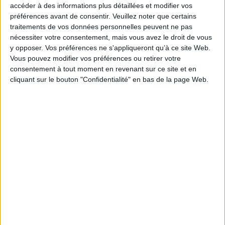
accéder à des informations plus détaillées et modifier vos
préférences avant de consentir.
Veuillez noter que certains
traitements de vos données personnelles peuvent ne pas
nécessiter votre consentement, mais vous avez le droit de vous
y opposer. Vos préférences ne s'appliqueront qu’à ce site Web.
Vous pouvez modifier vos préférences ou retirer votre
consentement à tout moment en revenant sur ce site et en
Vidéos
cliquant sur le bouton "Confidentialité" en bas de la page Web.
Sciences humaines - Histoire
Philosophie
Philosophie générale
Sophie Galabru - Le visage de nos colère
Sophie Galabru vous présente son ouvrage "Le visage de nos colères"
aux éditions Flammarion.
Lire la suite
1
Découvrez nos Newsletters Mollat !