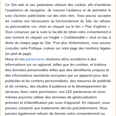
Auteur :
Sophie Galabru
Éditeur :
Allary éditions
Présentation de l'ensemble des
thématiques auxquelles sont confrontés
les membres d'une même famille, à savoir
l'identité, la protection, la transmission et
les différences. Les questions de
hiérarchie, de répartition des tâches, de
violence et de schémas traditionnels sont
également abordées. ©Electre 2026
20,90 €
Nous et nos
partenaires
stockons et/ou accédons à des
Disponible chez l'éditeur
informations sur un appareil, telles que les cookies, et traitons
AJOUTER AU PANIER
des données personnelles telles que des identifiants uniques et
des informations standards envoyées par un appareil pour des
publicités et du contenu personnalisés, des mesures de publicité
POUR EN SAVOIR PLUS
et de contenu, des études d'audience et le développement de
services.
Avec votre permission, nos 162 partenaires et nous-
mêmes pouvons utiliser des données de géolocalisation
précises et d’identification par scan d'appareil. En cliquant, vous
pouvez consentir aux traitements décrits précédemment. Vous
pouvez également refuser de donner votre consentement ou