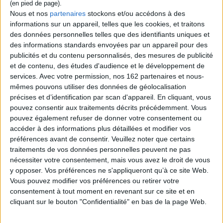
rend compte de la distance qui s'était
Nous et nos
partenaires
stockons et/ou accédons à des
installée entre elles. Premier roman.
informations sur un appareil, telles que les cookies, et traitons
©Electre 2026
19,00 €
des données personnelles telles que des identifiants uniques et
des informations standards envoyées par un appareil pour des
Disponible chez l'éditeur
publicités et du contenu personnalisés, des mesures de publicité
AJOUTER AU PANIER
et de contenu, des études d'audience et le développement de
services.
Avec votre permission, nos 162 partenaires et nous-
mêmes pouvons utiliser des données de géolocalisation
précises et d’identification par scan d'appareil. En cliquant, vous
Découvrez nos Newsletters Mollat !
pouvez consentir aux traitements décrits précédemment. Vous
pouvez également refuser de donner votre consentement ou
JE M'INSCRIS
accéder à des informations plus détaillées et modifier vos
préférences avant de consentir.
Veuillez noter que certains
traitements de vos données personnelles peuvent ne pas
Informations pratiques
nécessiter votre consentement, mais vous avez le droit de vous
y opposer. Vos préférences ne s'appliqueront qu’à ce site Web.
Conditions d'utilisation du site
Vous pouvez modifier vos préférences ou retirer votre
Qui sommes-nous
consentement à tout moment en revenant sur ce site et en
Mentions Légales
cliquant sur le bouton "Confidentialité" en bas de la page Web.
Frais de port & Livraison