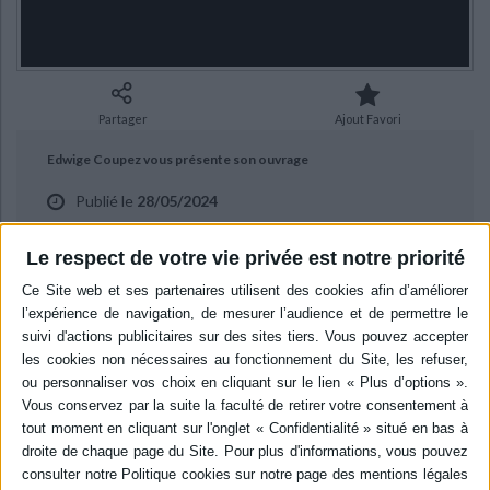
Ecologie - Environnement
Danse
Religions - Spiritualités
Bibliothèque de la Pléiade
Critique et histoire littéraire
Histoire de France
Biographies historiques
Classiques scolaires
Littérature ancienne et médiévale
Histoire - Généralités
Histoire des pays
Littérature de voyage
Audio - Livres lus
Partager
Ajout Favori
Histoire ancienne
Géographie
Littérature en version originale
Humour
Edwige Coupez vous présente son ouvrage
Culture scientifique
Publié le
28/05/2024
"J'avais oublié la légèreté" aux éditions du Rocher.
Le respect de votre vie privée est notre priorité
BIBLIOGRAPHIE
J'avais oublié la légèreté
Auteur :
Edwige Coupez
Éditeur :
Rocher
Après la fugue de sa fille, la narratrice se